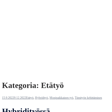
Kategoria:
Etätyö
15.9.2022
9.12.2022
Etätyö
,
Hybridityö
,
Monipaikkainen työ
,
Tiimityön kehittäminen
Hybridityössä