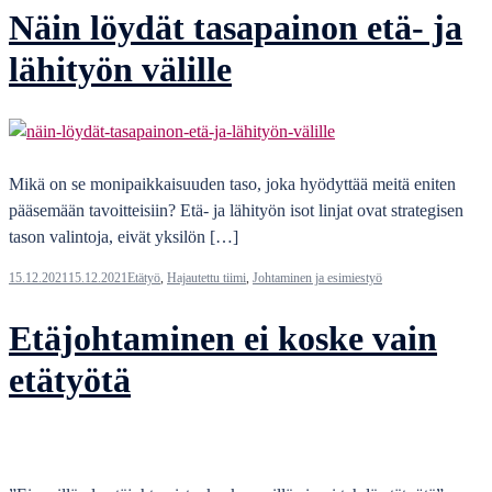
Näin löydät tasapainon etä- ja
lähityön välille
Mikä on se monipaikkaisuuden taso, joka hyödyttää meitä eniten
pääsemään tavoitteisiin? Etä- ja lähityön isot linjat ovat strategisen
tason valintoja, eivät yksilön […]
15.12.2021
15.12.2021
Etätyö
,
Hajautettu tiimi
,
Johtaminen ja esimiestyö
Etäjohtaminen ei koske vain
etätyötä