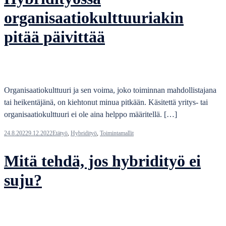
organisaatiokulttuuriakin
pitää päivittää
Organisaatiokulttuuri ja sen voima, joko toiminnan mahdollistajana
tai heikentäjänä, on kiehtonut minua pitkään. Käsitettä yritys- tai
organisaatiokulttuuri ei ole aina helppo määritellä. […]
24.8.2022
9.12.2022
Etätyö
,
Hybridityö
,
Toimintamallit
Mitä tehdä, jos hybridityö ei
suju?