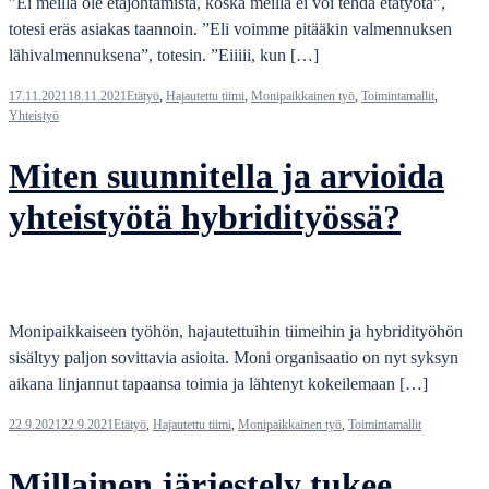
”Ei meillä ole etäjohtamista, koska meillä ei voi tehdä etätyötä”,
totesi eräs asiakas taannoin. ”Eli voimme pitääkin valmennuksen
lähivalmennuksena”, totesin. ”Eiiiii, kun […]
17.11.2021
18.11.2021
Etätyö
,
Hajautettu tiimi
,
Monipaikkainen työ
,
Toimintamallit
,
Yhteistyö
Miten suunnitella ja arvioida
yhteistyötä hybridityössä?
Monipaikkaiseen työhön, hajautettuihin tiimeihin ja hybridityöhön
sisältyy paljon sovittavia asioita. Moni organisaatio on nyt syksyn
aikana linjannut tapaansa toimia ja lähtenyt kokeilemaan […]
22.9.2021
22.9.2021
Etätyö
,
Hajautettu tiimi
,
Monipaikkainen työ
,
Toimintamallit
Millainen järjestely tukee