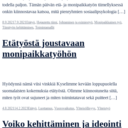
todella paljon. Tämän päivän etä- ja monipaikkatyön tiimellyksessä
onkin kiinnostavaa katsoa, mitä pienryhmien sosiaalipsykologia […]
8.9.2021
7.9.2021
Etätyö
,
Hajautettu tiimi
,
Johtaminen ja esimiestyö
,
Monipaikkainen työ
,
Tiimityön kehittäminen
,
Toimintamallit
Etätyöstä joustavaan
monipaikkatyöhön
Hyödynnä nämä viisi vinkkiä Kyselimme kevään loppupuolella
suomalaisten kokemuksia etätyöstä. Olimme kiinnostuneita siitä,
miten työt ovat sujuneet ja miten toimintatavat sekä puitteet […]
4.8.2021
14.2.2023
Etätyö
,
Luottamus
,
Vuorovaikutus
,
Yhteisöllisyys
,
Yhteistyö
Voiko kehittäminen ja ideointi