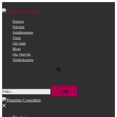
Siirry
pääsisältöön
Etusivu
Palvelut
Asiakkaamme
Tiimi
Opi lisää
Blogi
Ota yhteyttä
Verkkokauppa
Search
Haku:
Close
menu