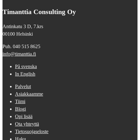
Timanttia Consulting Oy
Antinkatu 3 D, 7.krs
00100 Helsinki
Puh. 040 515 8625
info@timanttia.fi
På svenska
In English
Palvelut
Asiakkaamme
Tiimi
Blogi
Opi lisää
Ota yhteyttä
Tietosuojaseloste
Haku