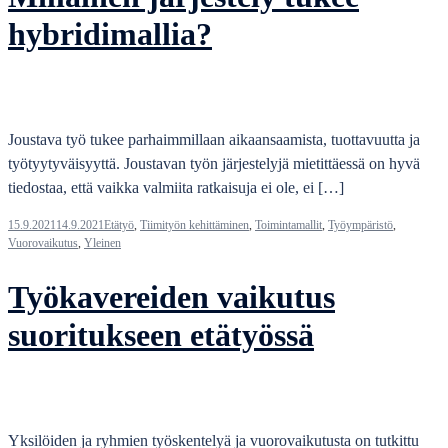
hybridimallia?
Joustava työ tukee parhaimmillaan aikaansaamista, tuottavuutta ja
työtyytyväisyyttä. Joustavan työn järjestelyjä mietittäessä on hyvä
tiedostaa, että vaikka valmiita ratkaisuja ei ole, ei […]
15.9.2021
14.9.2021
Etätyö
,
Tiimityön kehittäminen
,
Toimintamallit
,
Työympäristö
,
Vuorovaikutus
,
Yleinen
Työkavereiden vaikutus
suoritukseen etätyössä
Yksilöiden ja ryhmien työskentelyä ja vuorovaikutusta on tutkittu