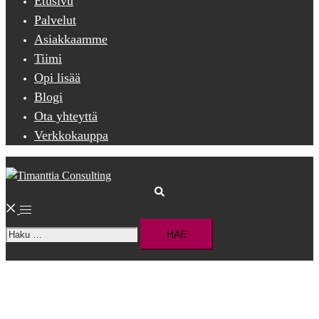
Etusivu
Palvelut
Asiakkaamme
Tiimi
Opi lisää
Blogi
Ota yhteyttä
Verkkokauppa
Search
Toggle
Haku:
menu