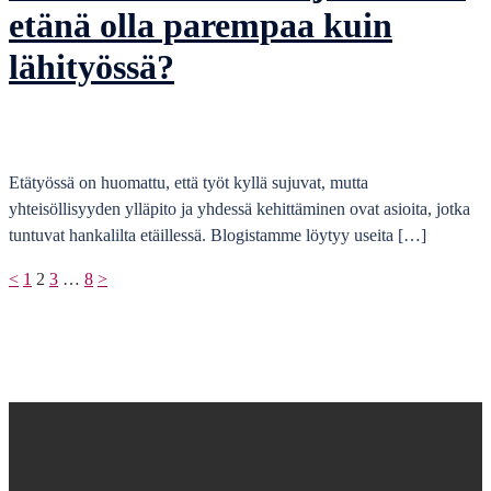
etänä olla parempaa kuin
lähityössä?
Etätyössä on huomattu, että työt kyllä sujuvat, mutta
yhteisöllisyyden ylläpito ja yhdessä kehittäminen ovat asioita, jotka
tuntuvat hankalilta etäillessä. Blogistamme löytyy useita […]
Artikkelien
<
1
2
3
…
8
>
sivutus