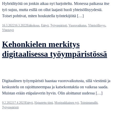
Hybridityötä on jonkin aikaa nyt harjoiteltu. Monessa paikassa itse
työ sujuu, mutta esillä on ollut laajasti huoli yhteisöllisyydestä.
Toiset pohtivat, miten houkutella työntekijöitä […]
16.3.2022
16.3.2022
Etäkokous
,
Etätyö
,
Työympäristö
,
Vuorovaikutus
,
Yhteisöllisyys
,
Yhteistyö
Kehonkielen merkitys
digitaalisessa työympäristössä
Digitaalinen työympäristö haastaa vuorovaikutusta, sillä viestintä ja
keskustelu on rajoittuneempaa ja katsekontaktia on vaikeaa saada.
Muistan erään etäpalaverin hyvin. Olin aloittanut uudessa […]
9.2.2022
17.4.2023
Etätyö
,
Hajautettu tiimi
,
Monipaikkainen työ
,
Toimintamallit
,
Työympäristö