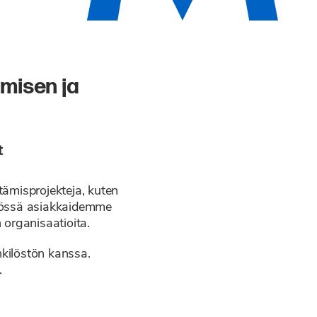
amisen ja
t
ämisprojekteja, kuten
työssä asiakkaidemme
 organisaatioita.
nkilöstön kanssa.
.