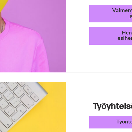
Valment
Hen
esihe
Työyhteis
Työnt