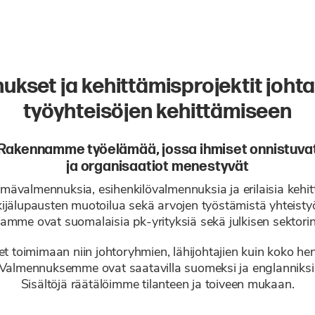
kset ja kehittämisprojektit joht
työyhteisöjen kehittämiseen
Rakennamme työelämää, jossa ihmiset onnistuva
ja organisaatiot menestyvät
ävalmennuksia, esihenkilövalmennuksia ja erilaisia kehitt
kijälupausten muotoilua sekä arvojen työstämistä yhteis
mme ovat suomalaisia pk-yrityksiä sekä julkisen sektorin
 toimimaan niin johtoryhmien, lähijohtajien kuin koko he
Valmennuksemme ovat saatavilla suomeksi ja englanniksi
Sisältöjä räätälöimme tilanteen ja toiveen mukaan.