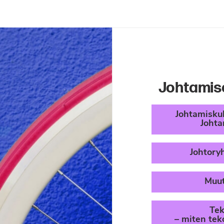
Johtamis
Johtamiskul
Joht
Johtor
Muu
Tek
– miten tek