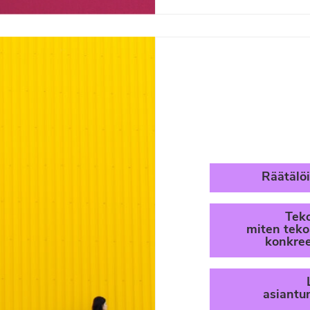
Räätälö
Teko
miten teko
konkreet
asiantu