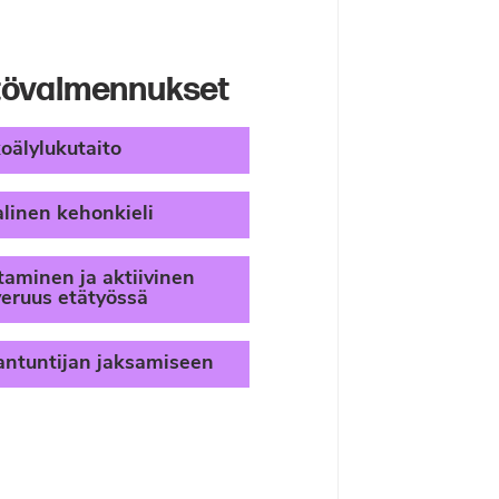
tövalmennukset
oälylukutaito
alinen kehonkieli
taminen ja aktiivinen
eruus etätyössä
iantuntijan jaksamiseen