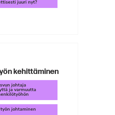
tisesti juuri nyt?
työn kehittäminen
svun johtaja
yttä ja varmuutta
henkilötyöhön
ityön johtaminen