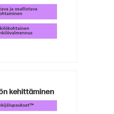
ava ja osallistava
johtaminen
kilökohtainen
nkilövalmennus
ön kehittäminen
ekijälupaukset™