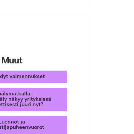
Muut
idyt valmennukset
älymatkalla –
äly näkyy yrityksissä
tisesti juuri nyt?
Luennot ja
ntijapuheenvuorot