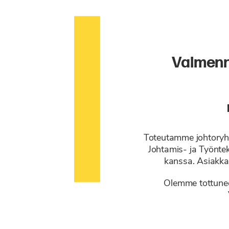
Valmennu
Toteutamme johtoryhm
Johtamis- ja Työnte
kanssa. Asiakkaa
Olemme tottuneet