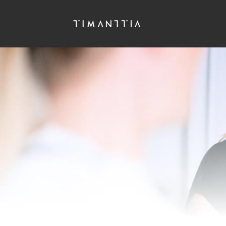
Siirry
pääsisältöön