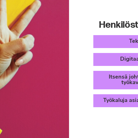
Henkilös
Tek
Digita
Itsensä joh
työkav
Työkaluja as