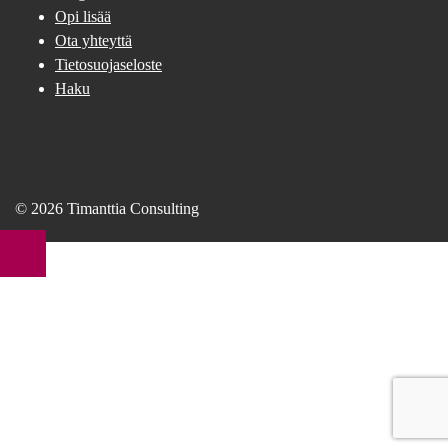
Opi lisää
Ota yhteyttä
Tietosuojaseloste
Haku
© 2026 Timanttia Consulting