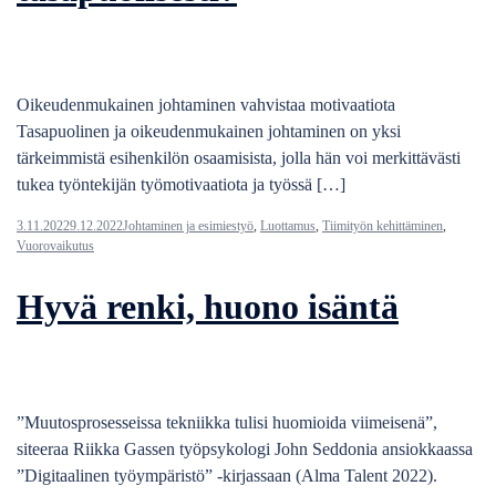
Oikeudenmukainen johtaminen vahvistaa motivaatiota
Tasapuolinen ja oikeudenmukainen johtaminen on yksi
tärkeimmistä esihenkilön osaamisista, jolla hän voi merkittävästi
tukea työntekijän työmotivaatiota ja työssä […]
3.11.2022
9.12.2022
Johtaminen ja esimiestyö
,
Luottamus
,
Tiimityön kehittäminen
,
Vuorovaikutus
Hyvä renki, huono isäntä
”Muutosprosesseissa tekniikka tulisi huomioida viimeisenä”,
siteeraa Riikka Gassen työpsykologi John Seddonia ansiokkaassa
”Digitaalinen työympäristö” -kirjassaan (Alma Talent 2022).