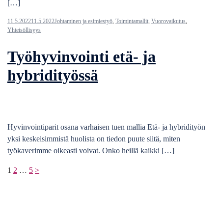
[…]
11.5.2022
11.5.2022
Johtaminen ja esimiestyö
,
Toimintamallit
,
Vuorovaikutus
,
Yhteisöllisyys
Työhyvinvointi etä- ja
hybridityössä
Hyvinvointiparit osana varhaisen tuen mallia Etä- ja hybridityön
yksi keskeisimmistä huolista on tiedon puute siitä, miten
työkaverimme oikeasti voivat. Onko heillä kaikki […]
Artikkelien
1
2
…
5
>
sivutus