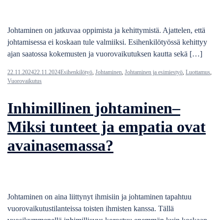
Johtaminen on jatkuvaa oppimista ja kehittymistä. Ajattelen, että
johtamisessa ei koskaan tule valmiiksi. Esihenkilötyössä kehittyy
ajan saatossa kokemusten ja vuorovaikutuksen kautta sekä […]
22.11.2024
22.11.2024
Esihenkilötyö
,
Johtaminen
,
Johtaminen ja esimiestyö
,
Luottamus
,
Vuorovaikutus
Inhimillinen johtaminen–
Miksi tunteet ja empatia ovat
avainasemassa?
Johtaminen on aina liittynyt ihmisiin ja johtaminen tapahtuu
vuorovaikutustilanteissa toisten ihmisten kanssa. Tällä