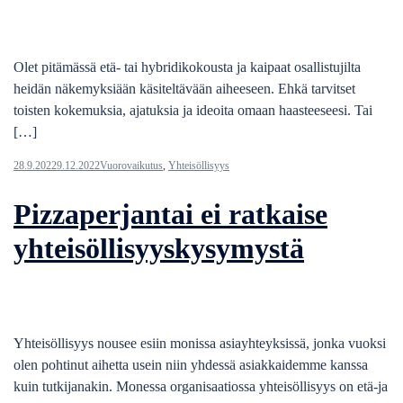
Olet pitämässä etä- tai hybridikokousta ja kaipaat osallistujilta
heidän näkemyksiään käsiteltävään aiheeseen. Ehkä tarvitset
toisten kokemuksia, ajatuksia ja ideoita omaan haasteeseesi. Tai
[…]
28.9.2022
9.12.2022
Vuorovaikutus
,
Yhteisöllisyys
Pizzaperjantai ei ratkaise
yhteisöllisyyskysymystä
Yhteisöllisyys nousee esiin monissa asiayhteyksissä, jonka vuoksi
olen pohtinut aihetta usein niin yhdessä asiakkaidemme kanssa
kuin tutkijanakin. Monessa organisaatiossa yhteisöllisyys on etä-ja