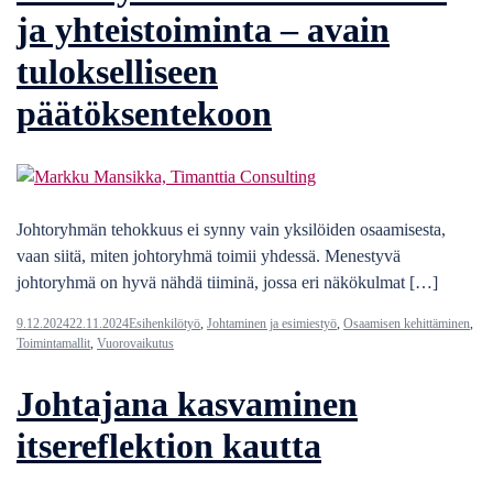
ja yhteistoiminta – avain
tulokselliseen
päätöksentekoon
Johtoryhmän tehokkuus ei synny vain yksilöiden osaamisesta,
vaan siitä, miten johtoryhmä toimii yhdessä. Menestyvä
johtoryhmä on hyvä nähdä tiiminä, jossa eri näkökulmat […]
9.12.2024
22.11.2024
Esihenkilötyö
,
Johtaminen ja esimiestyö
,
Osaamisen kehittäminen
,
Toimintamallit
,
Vuorovaikutus
Johtajana kasvaminen
itsereflektion kautta