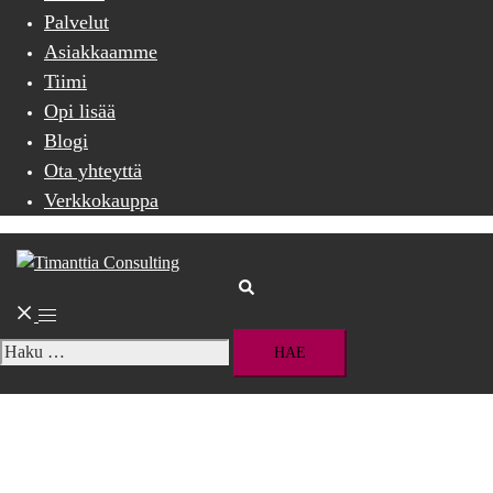
Palvelut
Asiakkaamme
Tiimi
Opi lisää
Blogi
Ota yhteyttä
Verkkokauppa
Search
Toggle
menu
Haku: