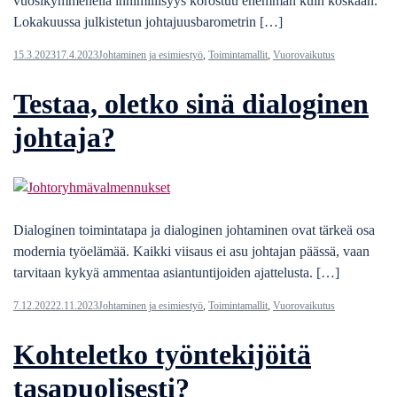
vuosikymmenellä inhimillisyys korostuu enemmän kuin koskaan.
Lokakuussa julkistetun johtajuusbarometrin […]
15.3.2023
17.4.2023
Johtaminen ja esimiestyö
,
Toimintamallit
,
Vuorovaikutus
Testaa, oletko sinä dialoginen
johtaja?
Dialoginen toimintatapa ja dialoginen johtaminen ovat tärkeä osa
modernia työelämää. Kaikki viisaus ei asu johtajan päässä, vaan
tarvitaan kykyä ammentaa asiantuntijoiden ajattelusta. […]
7.12.2022
2.11.2023
Johtaminen ja esimiestyö
,
Toimintamallit
,
Vuorovaikutus
Kohteletko työntekijöitä
tasapuolisesti?