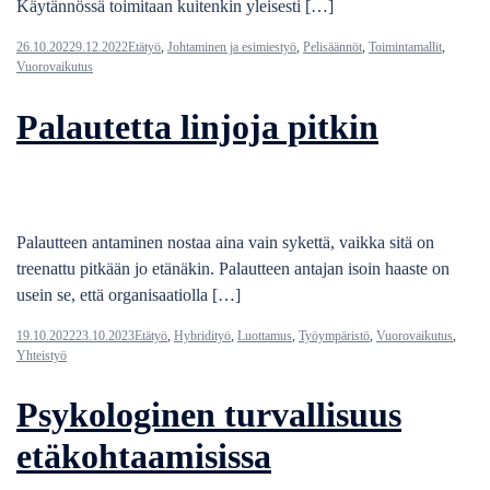
Käytännössä toimitaan kuitenkin yleisesti […]
26.10.2022
9.12.2022
Etätyö
,
Johtaminen ja esimiestyö
,
Pelisäännöt
,
Toimintamallit
,
Vuorovaikutus
Palautetta linjoja pitkin
Palautteen antaminen nostaa aina vain sykettä, vaikka sitä on
treenattu pitkään jo etänäkin. Palautteen antajan isoin haaste on
usein se, että organisaatiolla […]
19.10.2022
23.10.2023
Etätyö
,
Hybridityö
,
Luottamus
,
Työympäristö
,
Vuorovaikutus
,
Yhteistyö
Psykologinen turvallisuus
etäkohtaamisissa