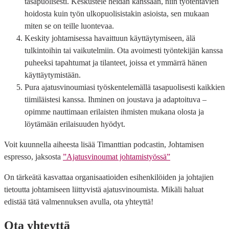
tasapuolisesti. Keskustele heidän kanssaan, niin työtehtävien
hoidosta kuin työn ulkopuolisistakin asioista, sen mukaan
miten se on teille luontevaa.
Keskity johtamisessa havaittuun käyttäytymiseen, älä
tulkintoihin tai vaikutelmiin. Ota avoimesti työntekijän kanssa
puheeksi tapahtumat ja tilanteet, joissa et ymmärrä hänen
käyttäytymistään.
Pura ajatusvinoumiasi työskentelemällä tasapuolisesti kaikkien
tiimiläistesi kanssa. Ihminen on joustava ja adaptoituva –
opimme nauttimaan erilaisten ihmisten mukana olosta ja
löytämään erilaisuuden hyödyt.
Voit kuunnella aiheesta lisää Timanttian podcastin, Johtamisen
espresso, jaksosta
”Ajatusvinoumat johtamistyössä”
On tärkeätä kasvattaa organisaatioiden esihenkilöiden ja johtajien
tietoutta johtamiseen liittyvistä ajatusvinoumista. Mikäli haluat
edistää tätä valmennuksen avulla, ota yhteyttä!
Ota yhteyttä