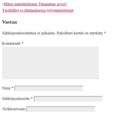
Artikkelien
Miten määrittelimme Timanttian arvot?
Yksilöllisyys digitaalisessa työympäristössä
selaus
Vastaa
Sähköpostiosoitettasi ei julkaista.
Pakolliset kentät on merkitty
*
Kommentti
*
Nimi
*
Sähköpostiosoite
*
Verkkosivusto