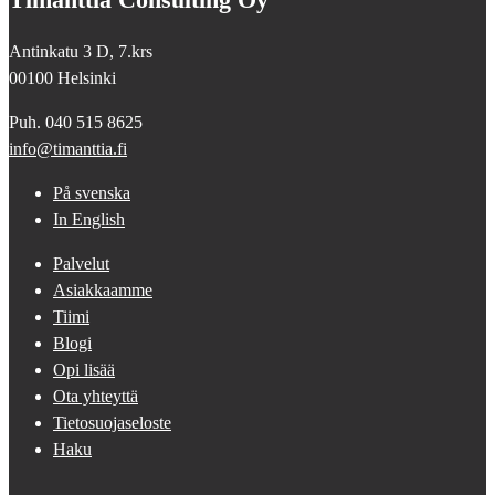
Antinkatu 3 D, 7.krs
00100 Helsinki
Puh. 040 515 8625
info@timanttia.fi
På svenska
In English
Palvelut
Asiakkaamme
Tiimi
Blogi
Opi lisää
Ota yhteyttä
Tietosuojaseloste
Haku