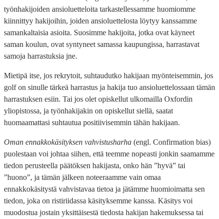
työnhakijoiden ansioluetteloita tarkastellessamme huomiomme
kiinnittyy hakijoihin, joiden ansioluettelosta löytyy kanssamme
samankaltaisia asioita. Suosimme hakijoita, jotka ovat käyneet
saman koulun, ovat syntyneet samassa kaupungissa, harrastavat
samoja harrastuksia jne.
Mietipä itse, jos rekrytoit, suhtaudutko hakijaan myönteisemmin, jos
golf on sinulle tärkeä harrastus ja hakija tuo ansioluettelossaan tämän
harrastuksen esiin. Tai jos olet opiskellut ulkomailla Oxfordin
yliopistossa, ja työnhakijakin on opiskellut siellä, saatat
huomaamattasi suhtautua positiivisemmin tähän hakijaan.
Oman ennakkokäsityksen vahvistusharha
(engl. Confirmation bias)
puolestaan voi johtaa siihen, että teemme nopeasti jonkin saamamme
tiedon perusteella päätöksen hakijasta, onko hän ”hyvä” tai
”huono”, ja tämän jälkeen noteeraamme vain omaa
ennakkokäsitystä vahvistavaa tietoa ja jätämme huomioimatta sen
tiedon, joka on ristiriidassa käsityksemme kanssa. Käsitys voi
muodostua jostain yksittäisestä tiedosta hakijan hakemuksessa tai