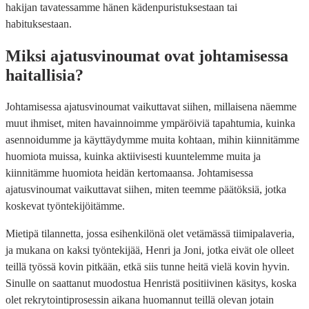
hakijan tavatessamme hänen kädenpuristuksestaan tai
habituksestaan.
Miksi ajatusvinoumat ovat johtamisessa
haitallisia?
Johtamisessa ajatusvinoumat vaikuttavat siihen, millaisena näemme
muut ihmiset, miten havainnoimme ympäröiviä tapahtumia, kuinka
asennoidumme ja käyttäydymme muita kohtaan, mihin kiinnitämme
huomiota muissa, kuinka aktiivisesti kuuntelemme muita ja
kiinnitämme huomiota heidän kertomaansa. Johtamisessa
ajatusvinoumat vaikuttavat siihen, miten teemme päätöksiä, jotka
koskevat työntekijöitämme.
Mietipä tilannetta, jossa esihenkilönä olet vetämässä tiimipalaveria,
ja mukana on kaksi työntekijää, Henri ja Joni, jotka eivät ole olleet
teillä työssä kovin pitkään, etkä siis tunne heitä vielä kovin hyvin.
Sinulle on saattanut muodostua Henristä positiivinen käsitys, koska
olet rekrytointiprosessin aikana huomannut teillä olevan jotain