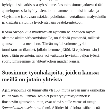
hyödynnä sitä arkisessa työssämme. Jos toimisimme jatkuvasti tätä
ajatteluprosessia hyödyntäen, toimintamme muuttuisi hitaaksi ja
väsyisimme jatkuvaan asioiden pohdintaan, vertailuun, analysointiin
ja kriittistä arviointia hyödyntävään päätöksentekoon.
Koska oikopolkuja hyödyntävän ajattelun helppouden myötä
olemme alttiita virhearvioinneille, on tärkeää ymmärtää, millaisia
ajatusvinoumia meillä on. Tämän myötä voimme pyrkiä
tunnistamaan tilanteet, jolloin teemme päätöksiä epäolennaisin ja
jopa väärin perustein, mikä voi vaikuttaa hyvinkin paljon työssä
suoriutumiseemme tai yhteistyöhön muiden kanssa.
Suosimme työnhakijoita, joiden kanssa
meillä on jotain yhteistä
Ajatusvinoumia on tunnistettu yli 150, mutta avaan niistä esimerkin
kautta vain muutaman. Jos olet perehtynyt rekrytoinneissa
ilmeneviin ajatusvinoumiin, ovat nämä sinulle varmasti tuttuja.
Samankaltaisuusvinouma
(engl. Affinity bias) johtaa siihen, että