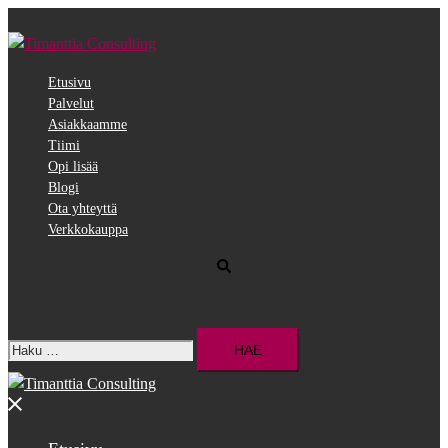
Siirry
pääsisältöön
Etusivu
Palvelut
Asiakkaamme
Tiimi
Opi lisää
Blogi
Ota yhteyttä
Verkkokauppa
Search
Haku:
Close
menu