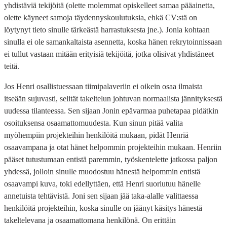
yhdistäviä tekijöitä (olette molemmat opiskelleet samaa pääainetta,
olette käyneet samoja täydennyskoulutuksia, ehkä CV:stä on
löytynyt tieto sinulle tärkeästä harrastuksesta jne.). Jonia kohtaan
sinulla ei ole samankaltaista asennetta, koska hänen rekrytoinnissaan
ei tullut vastaan mitään erityisiä tekijöitä, jotka olisivat yhdistäneet
teitä.
Jos Henri osallistuessaan tiimipalaveriin ei oikein osaa ilmaista
itseään sujuvasti, selität takeltelun johtuvan normaalista jännityksestä
uudessa tilanteessa. Sen sijaan Jonin epävarmaa puhetapaa pidätkin
osoituksensa osaamattomuudesta. Kun sinun pitää valita
myöhempiin projekteihin henkilöitä mukaan, pidät Henriä
osaavampana ja otat hänet helpommin projekteihin mukaan. Henriin
pääset tutustumaan entistä paremmin, työskentelette jatkossa paljon
yhdessä, jolloin sinulle muodostuu hänestä helpommin entistä
osaavampi kuva, toki edellyttäen, että Henri suoriutuu hänelle
annetuista tehtävistä. Joni sen sijaan jää taka-alalle valittaessa
henkilöitä projekteihin, koska sinulle on jäänyt käsitys hänestä
takeltelevana ja osaamattomana henkilönä. On erittäin