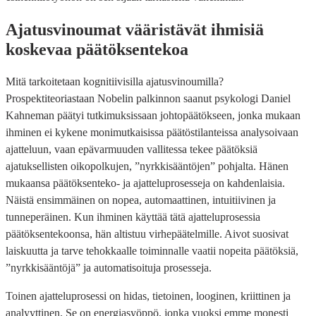
Ajatusvinoumat vääristävät ihmisiä
koskevaa päätöksentekoa
Mitä tarkoitetaan kognitiivisilla ajatusvinoumilla?
Prospektiteoriastaan Nobelin palkinnon saanut psykologi Daniel
Kahneman päätyi tutkimuksissaan johtopäätökseen, jonka mukaan
ihminen ei kykene monimutkaisissa päätöstilanteissa analysoivaan
ajatteluun, vaan epävarmuuden vallitessa tekee päätöksiä
ajatuksellisten oikopolkujen, ”nyrkkisääntöjen” pohjalta. Hänen
mukaansa päätöksenteko- ja ajatteluprosesseja on kahdenlaisia.
Näistä ensimmäinen on nopea, automaattinen, intuitiivinen ja
tunneperäinen. Kun ihminen käyttää tätä ajatteluprosessia
päätöksentekoonsa, hän altistuu virhepäätelmille. Aivot suosivat
laiskuutta ja tarve tehokkaalle toiminnalle vaatii nopeita päätöksiä,
”nyrkkisääntöjä” ja automatisoituja prosesseja.
Toinen ajatteluprosessi on hidas, tietoinen, looginen, kriittinen ja
analyyttinen. Se on energiasyöppö, jonka vuoksi emme monesti