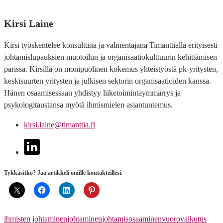
Kirsi Laine
Kirsi työskentelee konsulttina ja valmentajana Timanttialla erityisesti
johtamislupauksien muotoilun ja organisaatiokulttuurin kehittämisen
parissa. Kirsillä on monipuolinen kokemus yhteistyöstä pk-yritysten,
keskisuurten yritysten ja julkisen sektorin organisaatioiden kanssa.
Hänen osaamisessaan yhdistyy liiketoimintaymmärrys ja
psykologitaustansa myötä ihmismielen asiantuntemus.
kirsi.laine@timanttia.fi
linkedin
Tykkäsitkö? Jaa artikkeli omille kontakteillesi.
ihmisten johtaminen
johtaminen
johtamisosaaminen
vuorovaikutus