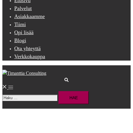
Etusivu
Palvelut
Asiakkaamme
Tiimi
Opi lisää
Blogi
Ota yhteyttä
Verkkokauppa
Search
Toggle
Haku:
menu