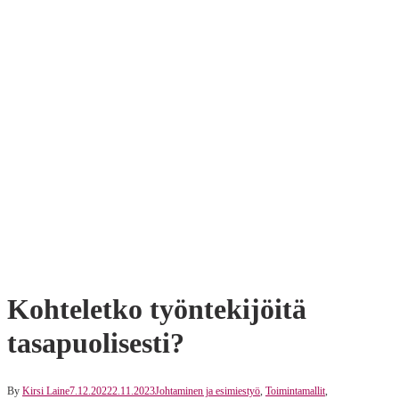
Kohteletko työntekijöitä
tasapuolisesti?
By
Kirsi Laine
7.12.2022
2.11.2023
Johtaminen ja esimiestyö
,
Toimintamallit
,