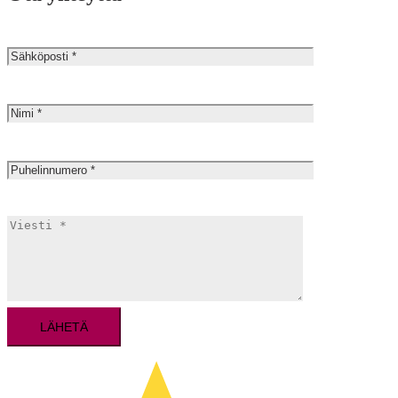
Sähköposti
(pakollinen)
Nimi
(pakollinen)
Puhelinnumero
(pakollinen)
Viesti
(pakollinen)
LÄHETÄ
Please leave this field empty.