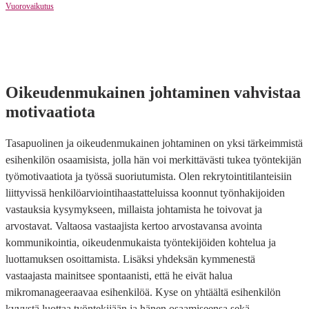
Vuorovaikutus
Oikeudenmukainen johtaminen vahvistaa
motivaatiota
Tasapuolinen ja oikeudenmukainen johtaminen on yksi tärkeimmistä
esihenkilön osaamisista, jolla hän voi merkittävästi tukea työntekijän
työmotivaatiota ja työssä suoriutumista. Olen rekrytointitilanteisiin
liittyvissä henkilöarviointihaastatteluissa koonnut työnhakijoiden
vastauksia kysymykseen, millaista johtamista he toivovat ja
arvostavat. Valtaosa vastaajista kertoo arvostavansa avointa
kommunikointia, oikeudenmukaista työntekijöiden kohtelua ja
luottamuksen osoittamista. Lisäksi yhdeksän kymmenestä
vastaajasta mainitsee spontaanisti, että he eivät halua
mikromanageeraavaa esihenkilöä. Kyse on yhtäältä esihenkilön
kyvystä luottaa työntekijään ja hänen osaamiseensa sekä