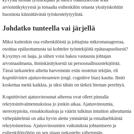
arviointikykyynsä ja toisaalta esihenkilön omasta yksityiskohtiin
huomiota kiinnittävästä työskentelytyylistä.
Johdatko tunteella vai järjellä
Miksi kuitenkin osa esihenkilöistä ja johtajista mikromanageeraa,
osoittaa epäluottamusta tai kohtelee työntekijöitä epätasapuolisesti?
Kysymys on laaja, ja siihen voisi hakea vastausta johtajan
arvomaailmasta, ihmiskäsityksestä tai persoonallisuustekijöistä.
Tässä tarkastelen aihetta harvemmin esiin nostetun tekijän, eli
kognitiivisten ajatusvinoumien
(engl. cognitive bias) kautta. Ilmiö
koskettaa meitä kaikkia, ja siksi tähän on tärkeä hieman perehtyä.
Kognitiiviset ajatusvinoumat aiheena ovat olleet pinnalla
rekrytointivalmennuksissa jo jonkin aikaa. Ajatusvinoumia,
stereotypioita, ennakkoluuloja ja väärin tulkitun intuition aiheuttamia
virhepäätelmiä on aika hyvin alettu ymmärtää ja ennaltaehkäistä
rekrytoinneissa. Ajatusvinoumien vaikutuksia johtamiseen ja
esihenkilötyöhön on sen sijaan tarkasteltu vähemmän.