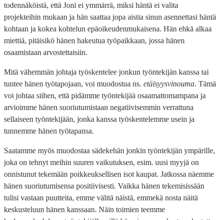
todennäköistä, että Joni ei ymmärrä, miksi häntä ei valita
projekteihin mukaan ja hän saattaa jopa aistia sinun asennettasi häntä
kohtaan ja kokea kohtelun epäoikeudenmukaisena. Hän ehkä alkaa
miettiä, pitäisikö hänen hakeutua työpaikkaan, jossa hänen
osaamistaan arvostettaisiin.
Mitä vähemmän johtaja työskentelee jonkun työntekijän kanssa tai
tuntee hänen työtapojaan, voi muodostua ns.
etäisyysvinouma
. Tämä
voi johtaa siihen, että pidämme työntekijää osaamattomampana ja
arvioimme hänen suoriutumistaan negatiivisemmin verrattuna
sellaiseen työntekijään, jonka kanssa työskentelemme usein ja
tunnemme hänen työtapansa.
Saatamme myös muodostaa sädekehän jonkin työntekijän ympärille,
joka on tehnyt meihin suuren vaikutuksen, esim. uusi myyjä on
onnistunut tekemään poikkeuksellisen isot kaupat. Jatkossa näemme
hänen suoriutumisensa positiivisesti. Vaikka hänen tekemisissään
tulisi vastaan puutteita, emme välitä näistä, emmekä nosta näitä
keskusteluun hänen kanssaan. Näin toimien teemme