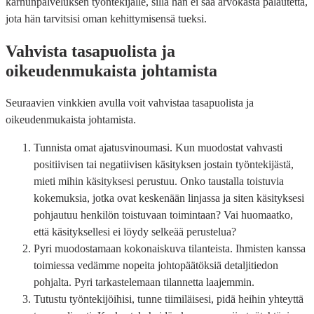
karhunpalveluksen työntekijälle, sillä hän ei saa arvokasta palautetta,
jota hän tarvitsisi oman kehittymisensä tueksi.
Vahvista tasapuolista ja
oikeudenmukaista johtamista
Seuraavien vinkkien avulla voit vahvistaa tasapuolista ja
oikeudenmukaista johtamista.
Tunnista omat ajatusvinoumasi. Kun muodostat vahvasti
positiivisen tai negatiivisen käsityksen jostain työntekijästä,
mieti mihin käsityksesi perustuu. Onko taustalla toistuvia
kokemuksia, jotka ovat keskenään linjassa ja siten käsityksesi
pohjautuu henkilön toistuvaan toimintaan? Vai huomaatko,
että käsityksellesi ei löydy selkeää perustelua?
Pyri muodostamaan kokonaiskuva tilanteista. Ihmisten kanssa
toimiessa vedämme nopeita johtopäätöksiä detaljitiedon
pohjalta. Pyri tarkastelemaan tilannetta laajemmin.
Tutustu työntekijöihisi, tunne tiimiläisesi, pidä heihin yhteyttä