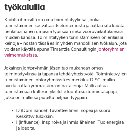
työkaluilla
Kaikilla ihmisillä on oma toimintatyylinsä, jonka
tunnistaminen kasvattaa itsetuntemusta ja auttaa sitä kautta
henkilöä hänen omassa työssään sekä vuorovaikutuksessa
muiden kanssa. Toimintatyylien tunnistamiseen on erilaisia
keinoja – nostan tässä esiin yhden mahdollisen työkalun, jota
voidaan käyttää apuna Timanttia Consultingin
johtoryhmien
valmennuksissa
.
Jokainen johtoryhmän jäsen tuo mukanaan oman
toimintatyylinsä ja tapansa tehdä yhteistyötä. Toimintatyylien
tunnistaminen johtoryhmässä esimerkiksi DiSC-mallin
avulla auttaa ymmärtämään näitä eroja. Malli auttaa
tunnistamaan kullekin yksilölle luontaisia toimintatapoja,
jotka on mallissa jaoteltu neljään tyyppiin:
D (Dominance): Tavoitteellinen, nopea ja suora.
Keskittyy tuloksiin.
i (Influence): Inspiroiva ja ihmisläheinen. Tuo energiaa
ja ideoita.