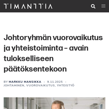
Siirry
Search
Togg
pääsisältöön
men
Johtoryhmän vuorovaikutus
ja yhteistoiminta – avain
tulokselliseen
päätöksentekoon
BY
MARKKU MANSIKKA
9.11.2025
JOHTAMINEN
,
VUOROVAIKUTUS
,
YHTEISTYÖ