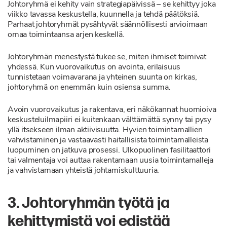
Johtoryhmä ei kehity vain strategiapäivissä – se kehittyy joka
viikko tavassa keskustella, kuunnella ja tehdä päätöksiä.
Parhaat johtoryhmät pysähtyvät säännöllisesti arvioimaan
omaa toimintaansa arjen keskellä.
Johtoryhmän menestystä tukee se, miten ihmiset toimivat
yhdessä. Kun vuorovaikutus on avointa, erilaisuus
tunnistetaan voimavarana ja yhteinen suunta on kirkas,
johtoryhmä on enemmän kuin osiensa summa.
Avoin vuorovaikutus ja rakentava, eri näkökannat huomioiva
keskusteluilmapiiri ei kuitenkaan välttämättä synny tai pysy
yllä itsekseen ilman aktiivisuutta. Hyvien toimintamallien
vahvistaminen ja vastaavasti haitallisista toimintamalleista
luopuminen on jatkuva prosessi. Ulkopuolinen fasilitaattori
tai valmentaja voi auttaa rakentamaan uusia toimintamalleja
ja vahvistamaan yhteistä johtamiskulttuuria.
3. Johtoryhmän työtä ja
kehittymistä voi edistää