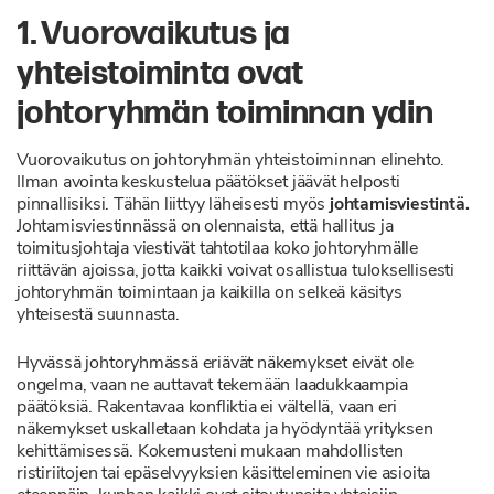
1. Vuorovaikutus ja
yhteistoiminta ovat
johtoryhmän toiminnan ydin
Vuorovaikutus on johtoryhmän yhteistoiminnan elinehto.
Ilman avointa keskustelua päätökset jäävät helposti
pinnallisiksi. Tähän liittyy läheisesti myös
johtamisviestintä.
Johtamisviestinnässä on olennaista, että hallitus ja
toimitusjohtaja viestivät tahtotilaa koko johtoryhmälle
riittävän ajoissa, jotta kaikki voivat osallistua tuloksellisesti
johtoryhmän toimintaan ja kaikilla on selkeä käsitys
yhteisestä suunnasta.
Hyvässä johtoryhmässä eriävät näkemykset eivät ole
ongelma, vaan ne auttavat tekemään laadukkaampia
päätöksiä. Rakentavaa konfliktia ei vältellä, vaan eri
näkemykset uskalletaan kohdata ja hyödyntää yrityksen
kehittämisessä. Kokemusteni mukaan mahdollisten
ristiriitojen tai epäselvyyksien käsitteleminen vie asioita