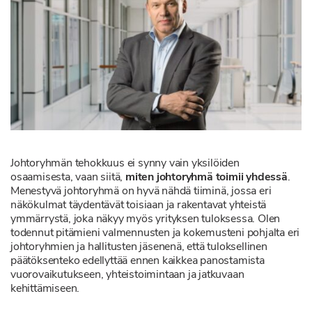
Johtoryhmän tehokkuus ei synny vain yksilöiden
osaamisesta, vaan siitä,
miten johtoryhmä toimii yhdessä
.
Menestyvä johtoryhmä on hyvä nähdä tiiminä, jossa eri
näkökulmat täydentävät toisiaan ja rakentavat yhteistä
ymmärrystä, joka näkyy myös yrityksen tuloksessa. Olen
todennut pitämieni valmennusten ja kokemusteni pohjalta eri
johtoryhmien ja hallitusten jäsenenä, että tuloksellinen
päätöksenteko edellyttää ennen kaikkea panostamista
vuorovaikutukseen, yhteistoimintaan ja jatkuvaan
kehittämiseen.