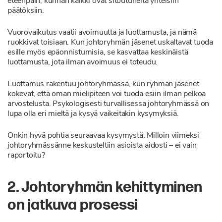
eteenpäin, kunhan kaikki ovat sitoutuneita yhteisiin
päätöksiin.
Vuorovaikutus vaatii avoimuutta ja luottamusta, ja nämä
ruokkivat toisiaan. Kun johtoryhmän jäsenet uskaltavat tuoda
esille myös epäonnistumisia, se kasvattaa keskinäistä
luottamusta, jota ilman avoimuus ei toteudu.
Luottamus rakentuu johtoryhmässä, kun ryhmän jäsenet
kokevat, että oman mielipiteen voi tuoda esiin ilman pelkoa
arvostelusta. Psykologisesti turvallisessa johtoryhmässä on
lupa olla eri mieltä ja kysyä vaikeitakin kysymyksiä.
Onkin hyvä pohtia seuraavaa kysymystä: Milloin viimeksi
johtoryhmässänne keskusteltiin asioista aidosti – ei vain
raportoitu?
2. Johtoryhmän kehittyminen
on jatkuva prosessi