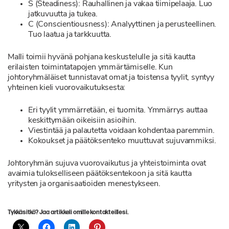
S (Steadiness): Rauhallinen ja vakaa tiimipelaaja. Luo
jatkuvuutta ja tukea.
C (Conscientiousness): Analyyttinen ja perusteellinen.
Tuo laatua ja tarkkuutta.
Malli toimii hyvänä pohjana keskustelulle ja sitä kautta
erilaisten toimintatapojen ymmärtämiselle. Kun
johtoryhmäläiset tunnistavat omat ja toistensa tyylit, syntyy
yhteinen kieli vuorovaikutuksesta:
Eri tyylit ymmärretään, ei tuomita. Ymmärrys auttaa
keskittymään oikeisiin asioihin.
Viestintää ja palautetta voidaan kohdentaa paremmin.
Kokoukset ja päätöksenteko muuttuvat sujuvammiksi.
Johtoryhmän sujuva vuorovaikutus ja yhteistoiminta ovat
avaimia tulokselliseen päätöksentekoon ja sitä kautta
yritysten ja organisaatioiden menestykseen.
Tykkäsitkö? Jaa artikkeli omille kontakteillesi.