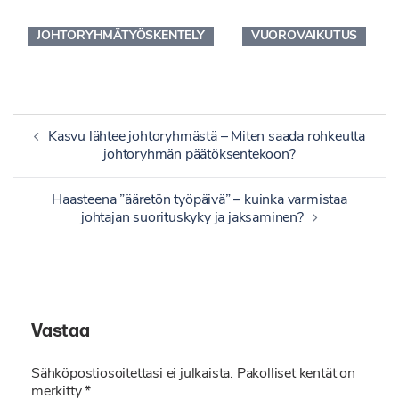
JOHTORYHMÄTYÖSKENTELY
VUOROVAIKUTUS
Artikkelien
Kasvu lähtee johtoryhmästä – Miten saada rohkeutta
selaus
johtoryhmän päätöksentekoon?
Haasteena ”ääretön työpäivä” – kuinka varmistaa
johtajan suorituskyky ja jaksaminen?
Vastaa
Sähköpostiosoitettasi ei julkaista.
Pakolliset kentät on
merkitty
*