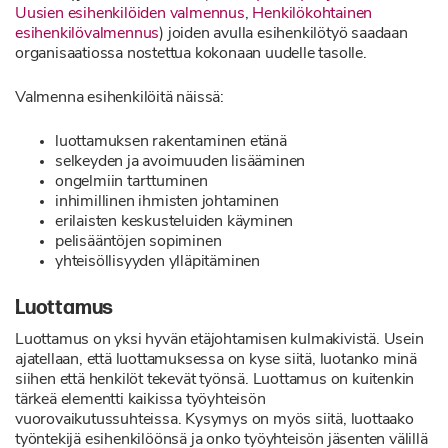
Uusien esihenkilöiden valmennus
,
Henkilökohtainen
esihenkilövalmennus
) joiden avulla esihenkilötyö saadaan
organisaatiossa nostettua kokonaan uudelle tasolle.
Valmenna esihenkilöitä näissä:
luottamuksen rakentaminen etänä
selkeyden ja avoimuuden lisääminen
ongelmiin tarttuminen
inhimillinen ihmisten johtaminen
erilaisten keskusteluiden käyminen
pelisääntöjen sopiminen
yhteisöllisyyden ylläpitäminen
Luottamus
Luottamus on yksi hyvän etäjohtamisen kulmakivistä. Usein
ajatellaan, että luottamuksessa on kyse siitä, luotanko minä
siihen että henkilöt tekevät työnsä. Luottamus on kuitenkin
tärkeä elementti kaikissa työyhteisön
vuorovaikutussuhteissa. Kysymys on myös siitä, luottaako
työntekijä esihenkilöönsä ja onko työyhteisön jäsenten välillä