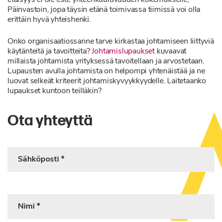
Päinvastoin, jopa täysin etänä toimivassa tiimissä voi olla
erittäin hyvä yhteishenki.
Onko organisaatiossanne tarve kirkastaa johtamiseen liittyviä
käytänteitä ja tavoitteita?
Johtamislupaukset
kuvaavat
millaista johtamista yrityksessä tavoitellaan ja arvostetaan.
Lupausten avulla johtamista on helpompi yhtenäistää ja ne
luovat selkeät kriteerit johtamiskyvyykkyydelle. Laitetaanko
lupaukset kuntoon teilläkin?
Ota yhteyttä
Sähköposti
(pakollinen)
Nimi
(pakollinen)