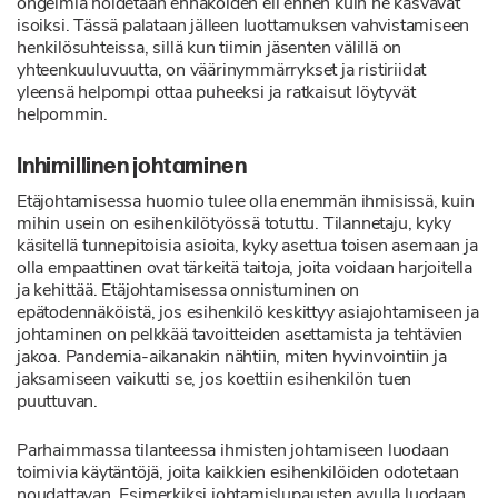
ongelmia hoidetaan ennakoiden eli ennen kuin ne kasvavat
isoiksi. Tässä palataan jälleen luottamuksen vahvistamiseen
henkilösuhteissa, sillä kun tiimin jäsenten välillä on
yhteenkuuluvuutta, on väärinymmärrykset ja ristiriidat
yleensä helpompi ottaa puheeksi ja ratkaisut löytyvät
helpommin.
Inhimillinen johtaminen
Etäjohtamisessa huomio tulee olla enemmän ihmisissä, kuin
mihin usein on esihenkilötyössä totuttu. Tilannetaju, kyky
käsitellä tunnepitoisia asioita, kyky asettua toisen asemaan ja
olla empaattinen ovat tärkeitä taitoja, joita voidaan harjoitella
ja kehittää. Etäjohtamisessa onnistuminen on
epätodennäköistä, jos esihenkilö keskittyy asiajohtamiseen ja
johtaminen on pelkkää tavoitteiden asettamista ja tehtävien
jakoa. Pandemia-aikanakin nähtiin, miten hyvinvointiin ja
jaksamiseen vaikutti se, jos koettiin esihenkilön tuen
puuttuvan.
Parhaimmassa tilanteessa ihmisten johtamiseen luodaan
toimivia käytäntöjä, joita kaikkien esihenkilöiden odotetaan
noudattavan. Esimerkiksi johtamislupausten avulla luodaan