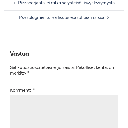
Artikkelien
Pizzaperjantai ei ratkaise yhteisöllisyyskysymystä
selaus
Psykologinen turvallisuus etäkohtaamisissa
Vastaa
Sähköpostiosoitettasi ei julkaista.
Pakolliset kentät on
merkitty
*
Kommentti
*