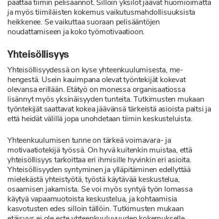
päättää tiimin pelisäännöt. Silloin yksilöt jäävät huomioimatta
ja myös tiimiläisten kokemus vaikutusmahdollisuuksista
heikkenee. Se vaikuttaa suoraan pelisääntöjen
noudattamiseen ja koko työmotivaatioon.
Yhteisöllisyys
Yhteisöllisyydessä on kyse yhteenkuulumisesta, me-
hengestä. Usein kauimpana olevat työntekijät kokevat
olevansa erillään. Etätyö on monessa organisaatiossa
lisännyt myös yksinäisyyden tunteita. Tutkimusten mukaan
työntekijät saattavat kokea jäävänsä tärkeistä asioista paitsi ja
että heidät välillä jopa unohdetaan tiimin keskusteluista.
Yhteenkuulumisen tunne on tärkeä voimavara- ja
motivaatiotekijä työssä. On hyvä kuitenkin muistaa, että
yhteisöllisyys tarkoittaa eri ihmisille hyvinkin eri asioita.
Yhteisöllisyyden syntyminen ja ylläpitäminen edellyttää
mielekästä yhteistyötä, työstä käytävää keskustelua,
osaamisen jakamista. Se voi myös syntyä työn lomassa
käytyä vapaamuotoista keskustelua, ja kohtaamisia
kasvotusten edes silloin tällöin. Tutkimusten mukaan
etäisyys ei ole este yhteenkuuluvuuden kokemukselle,