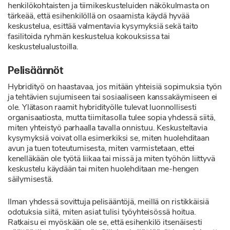
henkilökohtaisten ja tiimikeskusteluiden näkökulmasta on
tärkeää, että esihenkilöllä on osaamista käydä hyvää
keskustelua, esittää valmentavia kysymyksiä sekä taito
fasilitoida ryhmän keskustelua kokouksissa tai
keskustelualustoilla.
Pelisäännöt
Hybridityö on haastavaa, jos mitään yhteisiä sopimuksia työn
ja tehtävien sujumiseen tai sosiaaliseen kanssakäymiseen ei
ole. Ylätason raamit hybridityölle tulevat luonnollisesti
organisaatiosta, mutta tiimitasolla tulee sopia yhdessä siitä,
miten yhteistyö parhaalla tavalla onnistuu. Keskusteltavia
kysymyksiä voivat olla esimerkiksi se, miten huolehditaan
avun ja tuen toteutumisesta, miten varmistetaan, ettei
kenelläkään ole työtä liikaa tai missä ja miten työhön liittyvä
keskustelu käydään tai miten huolehditaan me-hengen
säilymisestä.
Ilman yhdessä sovittuja pelisääntöjä, meillä on ristikkäisiä
odotuksia siitä, miten asiat tulisi työyhteisössä hoitua.
Ratkaisu ei myöskään ole se, että esihenkilö itsenäisesti