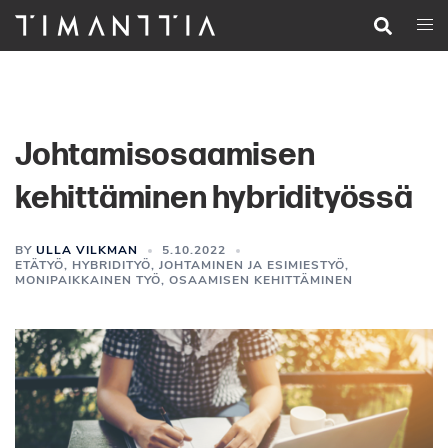
Siirry
Search
Togg
pääsisältöön
men
Johtamisosaamisen
kehittäminen hybridityössä
BY
ULLA VILKMAN
5.10.2022
ETÄTYÖ
,
HYBRIDITYÖ
,
JOHTAMINEN JA ESIMIESTYÖ
,
MONIPAIKKAINEN TYÖ
,
OSAAMISEN KEHITTÄMINEN