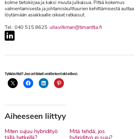
kolme tietokirjaa ja kaksi muuta julkaisua.
Pitkä kokemus
valmentamisesta ja johtamiskulttuurien kehittämisestä auttaa
löytämään asiakkaalle oikeat ratkaisut.
Tel.: 040 515 8625
ulla.vilkman@timanttia.fi
linkedin
Tykkäsitkö? Jaa artikkeli omille kontakteillesi.
Aiheeseen liittyy
Miten sujuu hybridityö
Mitä tehdä, jos
tällä hetkellä?
hybridityö ei suju?