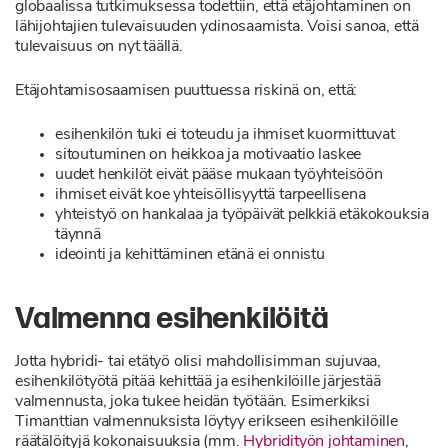
globaalissa tutkimuksessa todettiin, että etäjohtaminen on
lähijohtajien tulevaisuuden ydinosaamista. Voisi sanoa, että
tulevaisuus on nyt täällä.
Etäjohtamisosaamisen puuttuessa riskinä on, että:
esihenkilön tuki ei toteudu ja ihmiset kuormittuvat
sitoutuminen on heikkoa ja motivaatio laskee
uudet henkilöt eivät pääse mukaan työyhteisöön
ihmiset eivät koe yhteisöllisyyttä tarpeellisena
yhteistyö on hankalaa ja työpäivät pelkkiä etäkokouksia
täynnä
ideointi ja kehittäminen etänä ei onnistu
Valmenna esihenkilöitä
Jotta hybridi- tai etätyö olisi mahdollisimman sujuvaa,
esihenkilötyötä pitää kehittää ja esihenkilöille järjestää
valmennusta, joka tukee heidän työtään. Esimerkiksi
Timanttian valmennuksista löytyy erikseen esihenkilöille
räätälöityjä kokonaisuuksia (mm.
Hybridityön johtaminen
,