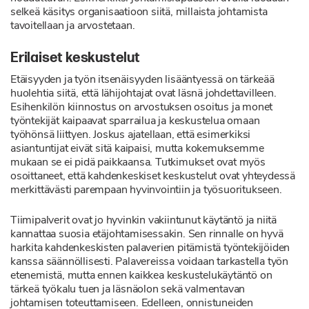
selkeä käsitys organisaatioon siitä, millaista johtamista
tavoitellaan ja arvostetaan.
Erilaiset keskustelut
Etäisyyden ja työn itsenäisyyden lisääntyessä on tärkeää
huolehtia siitä, että lähijohtajat ovat läsnä johdettavilleen.
Esihenkilön kiinnostus on arvostuksen osoitus ja monet
työntekijät kaipaavat sparrailua ja keskustelua omaan
työhönsä liittyen. Joskus ajatellaan, että esimerkiksi
asiantuntijat eivät sitä kaipaisi, mutta kokemuksemme
mukaan se ei pidä paikkaansa. Tutkimukset ovat myös
osoittaneet, että kahdenkeskiset keskustelut ovat yhteydessä
merkittävästi parempaan hyvinvointiin ja työsuoritukseen.
Tiimipalverit ovat jo hyvinkin vakiintunut käytäntö ja niitä
kannattaa suosia etäjohtamisessakin. Sen rinnalle on hyvä
harkita kahdenkeskisten palaverien pitämistä työntekijöiden
kanssa säännöllisesti. Palavereissa voidaan tarkastella työn
etenemistä, mutta ennen kaikkea keskustelukäytäntö on
tärkeä työkalu tuen ja läsnäolon sekä valmentavan
johtamisen toteuttamiseen. Edelleen, onnistuneiden