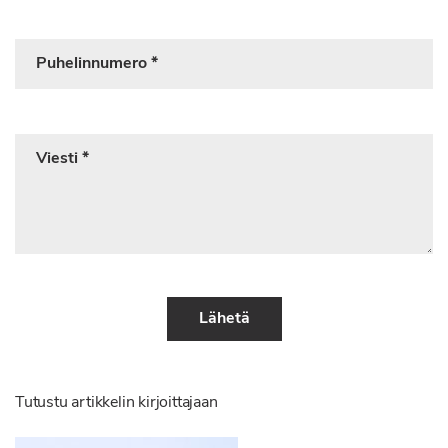
Puhelinnumero
(pakollinen)
Viesti
(pakollinen)
Lähetä
Please leave this field empty.
Tutustu artikkelin kirjoittajaan