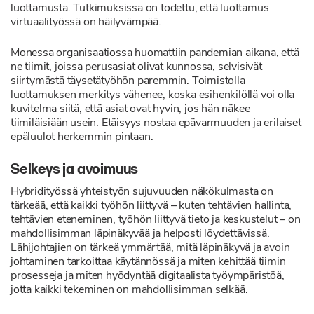
luottamusta. Tutkimuksissa on todettu, että luottamus
virtuaalityössä on häilyvämpää.
Monessa organisaatiossa huomattiin pandemian aikana, että
ne tiimit, joissa perusasiat olivat kunnossa, selvisivät
siirtymästä täysetätyöhön paremmin. Toimistolla
luottamuksen merkitys vähenee, koska esihenkilöllä voi olla
kuvitelma siitä, että asiat ovat hyvin, jos hän näkee
tiimiläisiään usein. Etäisyys nostaa epävarmuuden ja erilaiset
epäluulot herkemmin pintaan.
Selkeys ja avoimuus
Hybridityössä yhteistyön sujuvuuden näkökulmasta on
tärkeää, että kaikki työhön liittyvä – kuten tehtävien hallinta,
tehtävien eteneminen, työhön liittyvä tieto ja keskustelut – on
mahdollisimman läpinäkyvää ja helposti löydettävissä.
Lähijohtajien on tärkeä ymmärtää, mitä läpinäkyvä ja avoin
johtaminen tarkoittaa käytännössä ja miten kehittää tiimin
prosesseja ja miten hyödyntää digitaalista työympäristöä,
jotta kaikki tekeminen on mahdollisimman selkää.