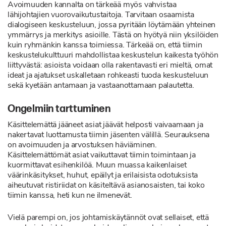
Avoimuuden kannalta on tärkeää myös vahvistaa
lähijohtajien vuorovaikutustaitoja. Tarvitaan osaamista
dialogiseen keskusteluun, jossa pyritään löytämään yhteinen
ymmärrys ja merkitys asioille. Tästä on hyötyä niin yksilöiden
kuin ryhmänkin kanssa toimiessa. Tärkeää on, että tiimin
keskustelukulttuuri mahdollistaa keskustelun kaikesta työhön
liittyvästä: asioista voidaan olla rakentavasti eri mieltä, omat
ideat ja ajatukset uskalletaan rohkeasti tuoda keskusteluun
sekä kyetään antamaan ja vastaanottamaan palautetta.
Ongelmiin tarttuminen
Käsittelemättä jääneet asiat jäävät helposti vaivaamaan ja
nakertavat luottamusta tiimin jäsenten välillä. Seurauksena
on avoimuuden ja arvostuksen häviäminen.
Käsittelemättömät asiat vaikuttavat tiimin toimintaan ja
kuormittavat esihenkilöä. Muun muassa kaikenlaiset
väärinkäsitykset, huhut, epäilyt ja erilaisista odotuksista
aiheutuvat ristiriidat on käsiteltävä asianosaisten, tai koko
tiimin kanssa, heti kun ne ilmenevät.
Vielä parempi on, jos johtamiskäytännöt ovat sellaiset, että