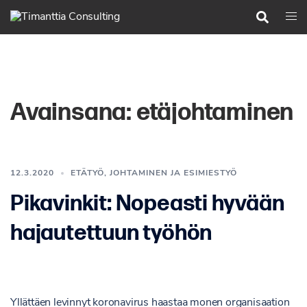
Siirry
Search
Togg
pääsisältöön
men
Avainsana:
etäjohtaminen
12.3.2020
ETÄTYÖ
,
JOHTAMINEN JA ESIMIESTYÖ
Pikavinkit: Nopeasti hyvään
hajautettuun työhön
Yllättäen levinnyt koronavirus haastaa monen organisaation