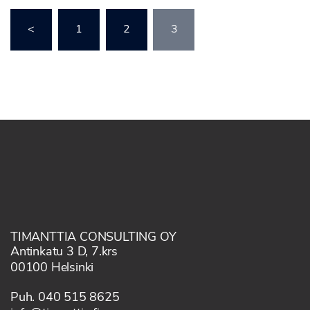
Artikkelien
<
1
2
3
sivutus
TIMANTTIA CONSULTING OY
Antinkatu 3 D, 7.krs
00100 Helsinki
Puh. 040 515 8625