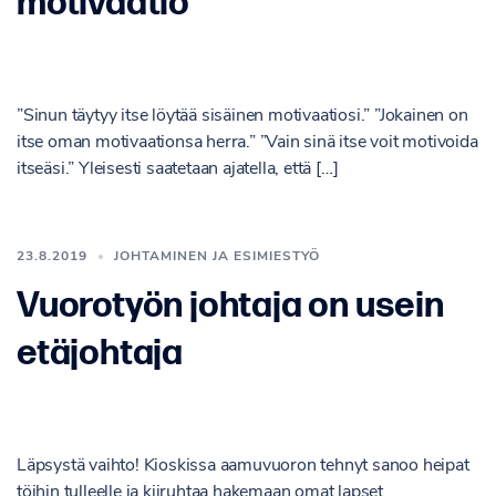
motivaatio
”Sinun täytyy itse löytää sisäinen motivaatiosi.” ”Jokainen on
itse oman motivaationsa herra.” ”Vain sinä itse voit motivoida
itseäsi.” Yleisesti saatetaan ajatella, että […]
23.8.2019
JOHTAMINEN JA ESIMIESTYÖ
Vuorotyön johtaja on usein
etäjohtaja
Läpsystä vaihto! Kioskissa aamuvuoron tehnyt sanoo heipat
töihin tulleelle ja kiiruhtaa hakemaan omat lapset