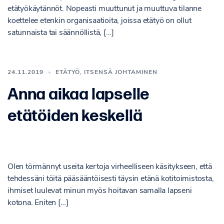
etätyökäytännöt. Nopeasti muuttunut ja muuttuva tilanne
koettelee etenkin organisaatioita, joissa etätyö on ollut
satunnaista tai säännöllistä, […]
24.11.2019
ETÄTYÖ
,
ITSENSÄ JOHTAMINEN
Anna aikaa lapselle
etätöiden keskellä
Olen törmännyt useita kertoja virheelliseen käsitykseen, että
tehdessäni töitä pääsääntöisesti täysin etänä kotitoimistosta,
ihmiset luulevat minun myös hoitavan samalla lapseni
kotona. Eniten […]