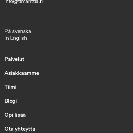
info@timanttia.fi
På svenska
In English
Palvelut
Asiakkaamme
Tiimi
Blogi
Opi lisää
Ota yhteyttä