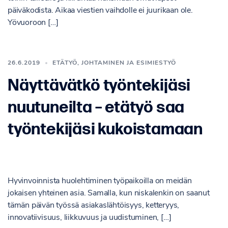
päiväkodista. Aikaa viestien vaihdolle ei juurikaan ole.
Yövuoroon […]
26.6.2019
ETÄTYÖ
,
JOHTAMINEN JA ESIMIESTYÖ
Näyttävätkö työntekijäsi
nuutuneilta – etätyö saa
työntekijäsi kukoistamaan
Hyvinvoinnista huolehtiminen työpaikoilla on meidän
jokaisen yhteinen asia. Samalla, kun niskalenkin on saanut
tämän päivän työssä asiakaslähtöisyys, ketteryys,
innovatiivisuus, liikkuvuus ja uudistuminen, […]