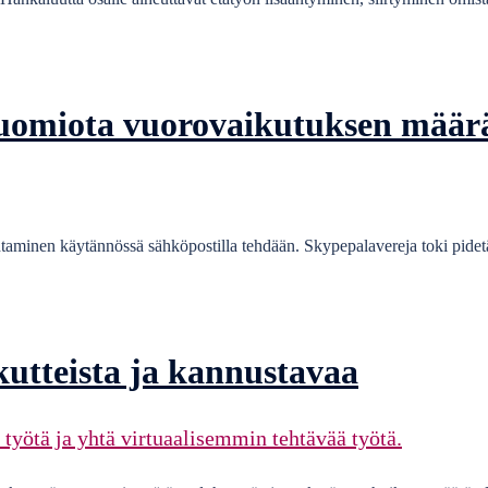
huomiota vuorovaikutuksen määr
ohtaminen käytännössä sähköpostilla tehdään. Skypepalavereja toki pidetä
kutteista ja kannustavaa