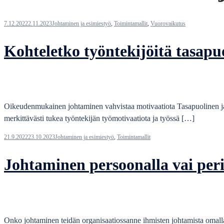
7.12.2022
2.11.2023
Johtaminen ja esimiestyö
,
Toimintamallit
,
Vuorovaikutus
Kohteletko työntekijöitä tasapuo
Oikeudenmukainen johtaminen vahvistaa motivaatiota Tasapuolinen ja
merkittävästi tukea työntekijän työmotivaatiota ja työssä […]
21.9.2022
23.10.2023
Johtaminen ja esimiestyö
,
Toimintamallit
Johtaminen persoonalla vai peri
Onko johtaminen teidän organisaatiossanne ihmisten johtamista omalla 