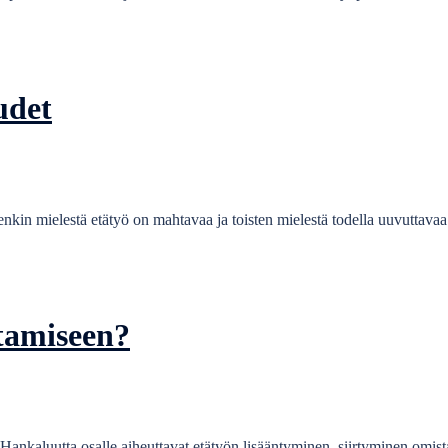
udet
denkin mielestä etätyö on mahtavaa ja toisten mielestä todella uuvuttav
htamiseen?
Hankaluutta osalle aiheuttavat etätyön lisääntyminen, siirtyminen omist