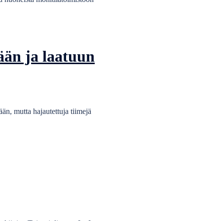
ään ja laatuun
än, mutta hajautettuja tiimejä