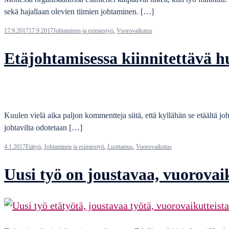
sekä hajallaan olevien tiimien johtaminen. […]
17.9.2017
17.9.2017
Johtaminen ja esimiestyö
,
Vuorovaikutus
Etäjohtamisessa kiinnitettävä 
Kuulen vielä aika paljon kommentteja siitä, että kyllähän se etäältä j
johtavilta odotetaan […]
4.1.2017
Etätyö
,
Johtaminen ja esimiestyö
,
Luottamus
,
Vuorovaikutus
Uusi työ on joustavaa, vuorovai