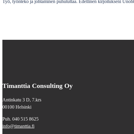
​Työ, työnteko ja johtaminen puhututtaa. Edellinen kirjoitukseni Unoht
Timanttia Consulting Oy
Antinkatu 3 D, 7.krs
00100 Helsinki
Puh. 040 515 8625
info@timanttia.fi