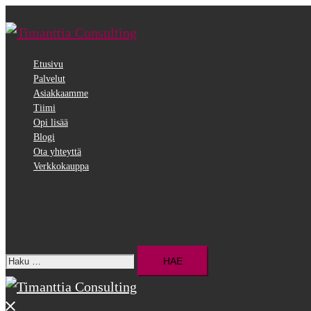
Siirry
pääsisältöön
Etusivu
Palvelut
Asiakkaamme
Tiimi
Opi lisää
Blogi
Ota yhteyttä
Verkkokauppa
Search
Haku:
Close