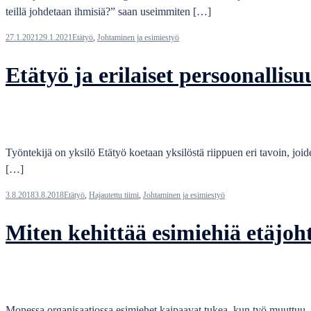
teillä johdetaan ihmisiä?” saan useimmiten […]
27.1.2021
29.1.2021
Etätyö
,
Johtaminen ja esimiestyö
Etätyö ja erilaiset persoonallisu
Työntekijä on yksilö Etätyö koetaan yksilöstä riippuen eri tavoin, joi
[…]
3.8.2018
3.8.2018
Etätyö
,
Hajautettu tiimi
,
Johtaminen ja esimiestyö
Miten kehittää esimiehiä etäjo
Monessa organisaatiossa esimiehet kaipaavat tukea, kun työ muuttuu. 