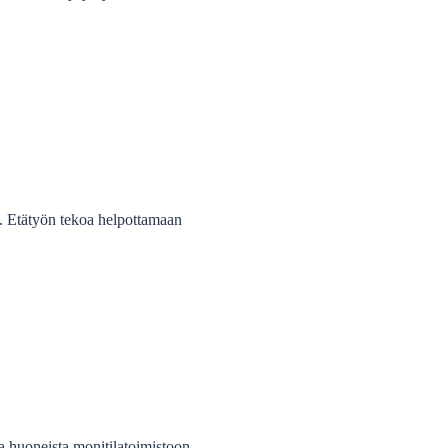
aa. Etätyön tekoa helpottamaan
a huoneista monitilatoimistoon