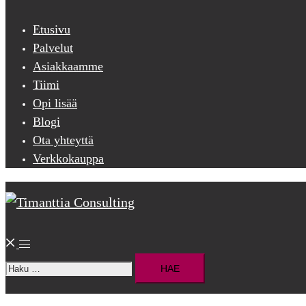
menu
Etusivu
Palvelut
Asiakkaamme
Tiimi
Opi lisää
Blogi
Ota yhteyttä
Verkkokauppa
Search
Toggle
Haku:
menu