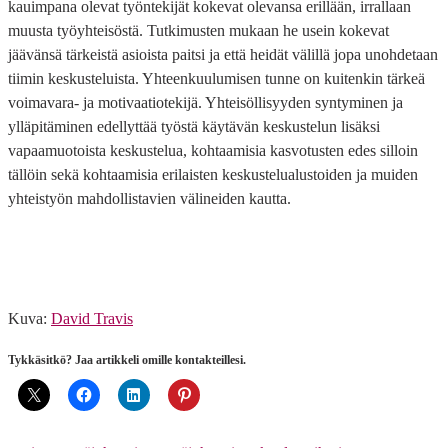
kauimpana olevat työntekijät kokevat olevansa erillään, irrallaan
muusta työyhteisöstä. Tutkimusten mukaan he usein kokevat
jäävänsä tärkeistä asioista paitsi ja että heidät välillä jopa unohdetaan
tiimin keskusteluista. Yhteenkuulumisen tunne on kuitenkin tärkeä
voimavara- ja motivaatiotekijä. Yhteisöllisyyden syntyminen ja
ylläpitäminen edellyttää työstä käytävän keskustelun lisäksi
vapaamuotoista keskustelua, kohtaamisia kasvotusten edes silloin
tällöin sekä kohtaamisia erilaisten keskustelualustoiden ja muiden
yhteistyön mahdollistavien välineiden kautta.
Kuva:
David Travis
Tykkäsitkö? Jaa artikkeli omille kontakteillesi.