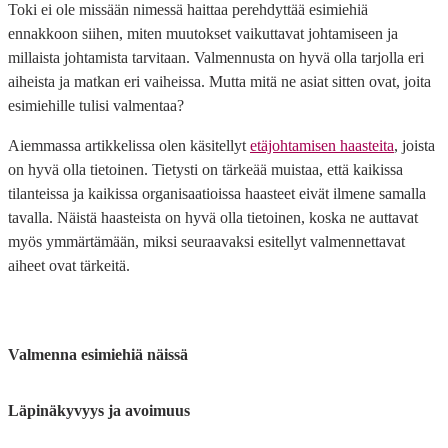
Toki ei ole missään nimessä haittaa perehdyttää esimiehiä
ennakkoon siihen, miten muutokset vaikuttavat johtamiseen ja
millaista johtamista tarvitaan. Valmennusta on hyvä olla tarjolla eri
aiheista ja matkan eri vaiheissa. Mutta mitä ne asiat sitten ovat, joita
esimiehille tulisi valmentaa?
Aiemmassa artikkelissa olen käsitellyt
etäjohtamisen haasteita
, joista
on hyvä olla tietoinen. Tietysti on tärkeää muistaa, että kaikissa
tilanteissa ja kaikissa organisaatioissa haasteet eivät ilmene samalla
tavalla. Näistä haasteista on hyvä olla tietoinen, koska ne auttavat
myös ymmärtämään, miksi seuraavaksi esitellyt valmennettavat
aiheet ovat tärkeitä.
Valmenna esimiehiä näissä
Läpinäkyvyys ja avoimuus