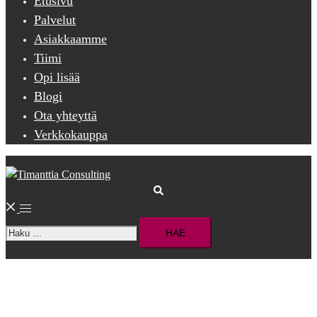
Etusivu
Palvelut
Asiakkaamme
Tiimi
Opi lisää
Blogi
Ota yhteyttä
Verkkokauppa
Search
Toggle
Haku:
menu