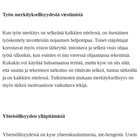
Työn merkityksellisyydestä viestimistä
Kun työn merkitys on selkeänä kaikkien mielessä, on itsenäinen
työskentely tavoitteisiin nojautuen helpompaa. Toiset etäjohtajat
korostavat myös vision tärkeyttä: innostava ja selkeä visio ohjaa
työtä sillonkin, kun esimies ei istu vieressä ohjaamassa tekemistä.
Kukakin voi käyttää haluamaansa termiä, mutta kyse on siis siitä,
että suunta ja tekemisen tarkoitus on riittävän selkeä, tuntuu tärkeältä
ja on kaikkien mielessä. Tutkimusten mukaan merkityksellisyys on
myös tärkeä motivaatioon vaikuttava tekijä.
Yhteisöllisyyden ylläpitämistä
Yhteisöllisyydessä on kyse yhteenkuulumisesta, me-hengestä. Usein