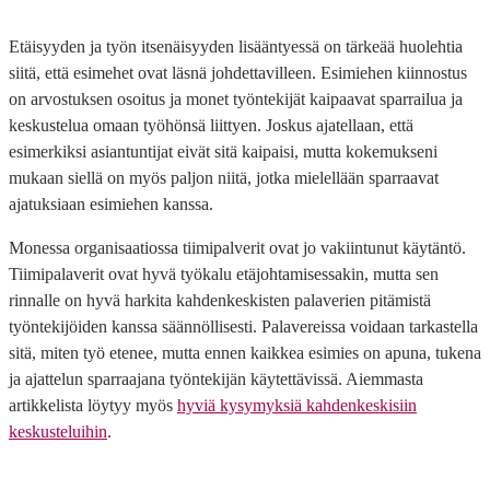
Etäisyyden ja työn itsenäisyyden lisääntyessä on tärkeää huolehtia
siitä, että esimehet ovat läsnä johdettavilleen. Esimiehen kiinnostus
on arvostuksen osoitus ja monet työntekijät kaipaavat sparrailua ja
keskustelua omaan työhönsä liittyen. Joskus ajatellaan, että
esimerkiksi asiantuntijat eivät sitä kaipaisi, mutta kokemukseni
mukaan siellä on myös paljon niitä, jotka mielellään sparraavat
ajatuksiaan esimiehen kanssa.
Monessa organisaatiossa tiimipalverit ovat jo vakiintunut käytäntö.
Tiimipalaverit ovat hyvä työkalu etäjohtamisessakin, mutta sen
rinnalle on hyvä harkita kahdenkeskisten palaverien pitämistä
työntekijöiden kanssa säännöllisesti. Palavereissa voidaan tarkastella
sitä, miten työ etenee, mutta ennen kaikkea esimies on apuna, tukena
ja ajattelun sparraajana työntekijän käytettävissä. Aiemmasta
artikkelista löytyy myös
hyviä kysymyksiä kahdenkeskisiin
keskusteluihin
.