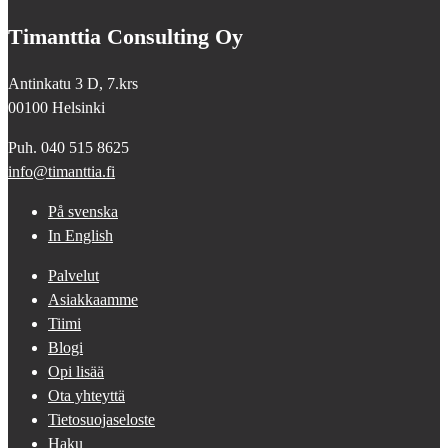
Timanttia Consulting Oy
Antinkatu 3 D, 7.krs
00100 Helsinki
Puh. 040 515 8625
info@timanttia.fi
På svenska
In English
Palvelut
Asiakkaamme
Tiimi
Blogi
Opi lisää
Ota yhteyttä
Tietosuojaseloste
Haku