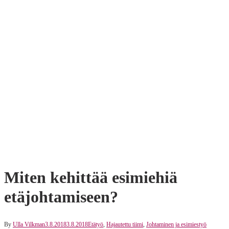
Miten kehittää esimiehiä
etäjohtamiseen?
By
Ulla Vilkman
3.8.2018
3.8.2018
Etätyö
,
Hajautettu tiimi
,
Johtaminen ja esimiestyö