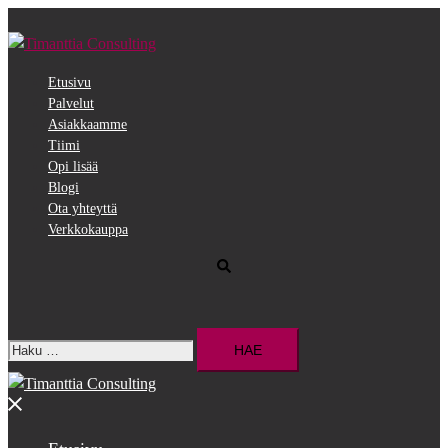
Siirry
pääsisältöön
Etusivu
Palvelut
Asiakkaamme
Tiimi
Opi lisää
Blogi
Ota yhteyttä
Verkkokauppa
Search
Haku:
Close
menu