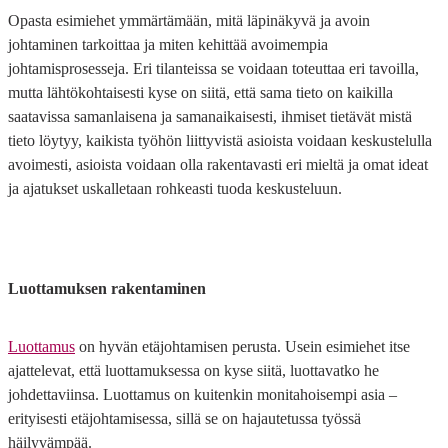
Opasta esimiehet ymmärtämään, mitä läpinäkyvä ja avoin
johtaminen tarkoittaa ja miten kehittää avoimempia
johtamisprosesseja. Eri tilanteissa se voidaan toteuttaa eri tavoilla,
mutta lähtökohtaisesti kyse on siitä, että sama tieto on kaikilla
saatavissa samanlaisena ja samanaikaisesti, ihmiset tietävät mistä
tieto löytyy, kaikista työhön liittyvistä asioista voidaan keskustelulla
avoimesti, asioista voidaan olla rakentavasti eri mieltä ja omat ideat
ja ajatukset uskalletaan rohkeasti tuoda keskusteluun.
Luottamuksen rakentaminen
Luottamus
on hyvän etäjohtamisen perusta. Usein esimiehet itse
ajattelevat, että luottamuksessa on kyse siitä, luottavatko he
johdettaviinsa. Luottamus on kuitenkin monitahoisempi asia –
erityisesti etäjohtamisessa, sillä se on hajautetussa työssä
häilyvämpää.