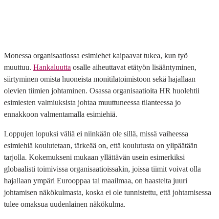
Monessa organisaatiossa esimiehet kaipaavat tukea, kun työ
muuttuu.
Hankaluutta
osalle aiheuttavat etätyön lisääntyminen,
siirtyminen omista huoneista monitilatoimistoon sekä hajallaan
olevien tiimien johtaminen. Osassa organisaatioita HR huolehtii
esimiesten valmiuksista johtaa muuttuneessa tilanteessa jo
ennakkoon valmentamalla esimiehiä.
Loppujen lopuksi väliä ei niinkään ole sillä, missä vaiheessa
esimiehiä koulutetaan, tärkeää on, että koulutusta on ylipäätään
tarjolla. Kokemukseni mukaan yllättävän usein esimerkiksi
globaalisti toimivissa organisaatioissakin, joissa tiimit voivat olla
hajallaan ympäri Eurooppaa tai maailmaa, on haasteita juuri
johtamisen näkökulmasta, koska ei ole tunnistettu, että johtamisessa
tulee omaksua uudenlainen näkökulma.