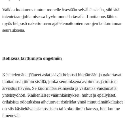
Vaikka luottamus tuntuu monelle itsestään selvältä asialta, silti sitä
toteutetaan johtamisessa hyvin monella tavalla. Luottamus lähtee
myös helposti nakertumaan ajattelemattomien sanojen tai toiminnan
seurauksena.
Rohkeaa tarttumista ongelmiin
Käsittelemättä jääneet asiat jäävät helposti hiertämään ja nakertavat
luottamusta tiimin sisällä, jonka seurauksena avoimuus ja toisten
arvostus häviää. Se kuormittaa esimiestä ja vaikuttaa väistämättä
yhteistyöhön. Kaikenlaiset väärinkäsitykset, huhut ja epäilykset,
erilaisista odotuksista aiheutuvat ristiriidat ynnä muut tämänkaltaiset
on siis käsiteltävä asianosaisten tai koko tiimin kanssa, heti kun ne
ilmenevät.