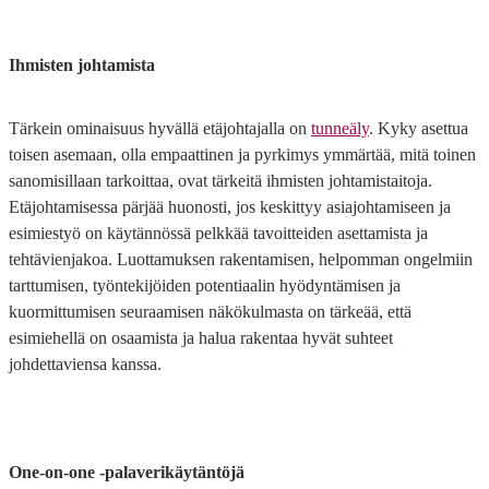
Ihmisten johtamista
Tärkein ominaisuus hyvällä etäjohtajalla on
tunneäly
. Kyky asettua
toisen asemaan, olla empaattinen ja pyrkimys ymmärtää, mitä toinen
sanomisillaan tarkoittaa, ovat tärkeitä ihmisten johtamistaitoja.
Etäjohtamisessa pärjää huonosti, jos keskittyy asiajohtamiseen ja
esimiestyö on käytännössä pelkkää tavoitteiden asettamista ja
tehtävienjakoa. Luottamuksen rakentamisen, helpomman ongelmiin
tarttumisen, työntekijöiden potentiaalin hyödyntämisen ja
kuormittumisen seuraamisen näkökulmasta on tärkeää, että
esimiehellä on osaamista ja halua rakentaa hyvät suhteet
johdettaviensa kanssa.
One-on-one -palaverikäytäntöjä