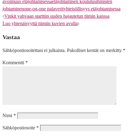
avoimuus etäjohtamisessa
etäjohtamisen koulutus
ihmisten
johtaminen
one-on-one palaverit
yhteisöllisyys etäjohtamisessa
Artikkelien
Vinkit vahvaan starttiin uuden hajautetun tiimin kanssa
Luo yhtenäisyyttä tiimiin kuvien avulla
selaus
Vastaa
Sähköpostiosoitettasi ei julkaista.
Pakolliset kentät on merkitty
*
Kommentti
*
Nimi
*
Sähköpostiosoite
*