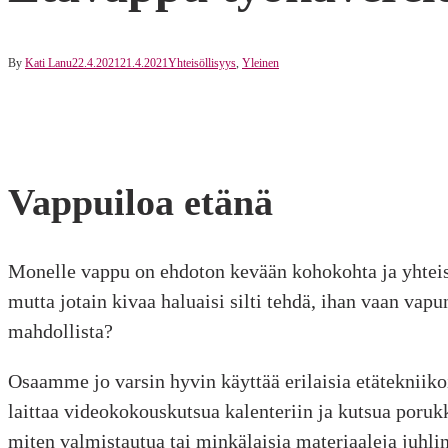
By
Kati Lanu
22.4.2021
21.4.2021
Yhteisöllisyys
,
Yleinen
Vappuiloa etänä
Monelle vappu on ehdoton kevään kohokohta ja yhteis
mutta jotain kivaa haluaisi silti tehdä, ihan vaan v
mahdollista?
Osaamme jo varsin hyvin käyttää erilaisia etätekniiko
laittaa videokokouskutsua kalenteriin ja kutsua poruk
miten valmistautua tai minkälaisia materiaaleja juhli