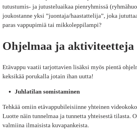
tutustumis- ja jutusteluaikaa pienryhmissä (ryhmähuon
joukostanne yksi ”juontaja/haastattelija”, joka jutu
paras vappupimiä tai mikkoleppilampi?
Ohjelmaa ja aktiviteetteja
Etävappu vaatii tarjottavien lisäksi myös pientä ohjel
keksikää porukalla jotain ihan uutta!
Juhlatilan somistaminen
Tehkää omiin etävappubileisiinne yhteinen videokokouks
Luotte näin tunnelmaa ja tunnetta yhteisestä tilasta. O
valmiina ilmaisista kuvapankeista.