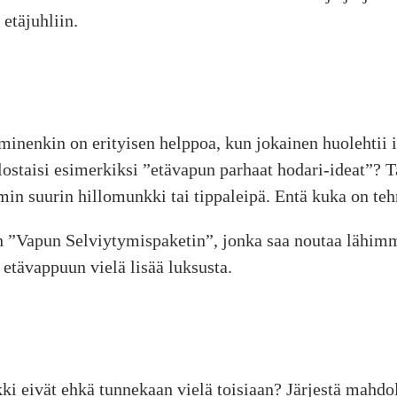
 etäjuhliin.
minenkin on erityisen helppoa, kun jokainen huolehtii i
ostaisi esimerkiksi ”etävapun parhaat hodari-ideat”? T
imin suurin hillomunkki tai tippaleipä. Entä kuka on teh
n ”Vapun Selviytymispaketin”, jonka saa noutaa lähimm
o etävappuun vielä lisää luksusta.
kki eivät ehkä tunnekaan vielä toisiaan? Järjestä mahd