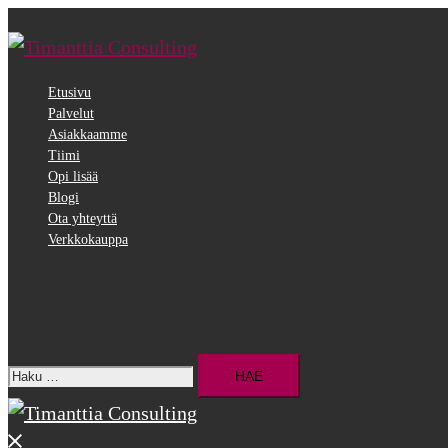
Siirry
pääsisältöön
Etusivu
Palvelut
Asiakkaamme
Tiimi
Opi lisää
Blogi
Ota yhteyttä
Verkkokauppa
Search
Haku:
Close