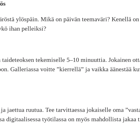
ös
yötäröstä ylöspäin. Mikä on päivän teemaväri? Kenellä on
kö ihan pelleiksi?
 taideteoksen tekemiselle 5–10 minuuttia. Jokainen otta
toon. Galleriassa voitte ”kierrellä” ja vaikka äänestää 
ja jaettua ruutua. Tee tarvittaessa jokaiselle oma ”vas
sa digitaalisessa työtilassa on myös mahdollista jakaa t