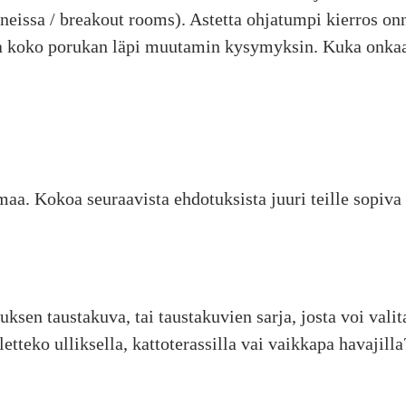
eissa / breakout rooms). Astetta ohjatumpi kierros onn
ttaa koko porukan läpi muutamin kysymyksin. Kuka onka
maa. Kokoa seuraavista ehdotuksista juuri teille sopiva
en taustakuva, tai taustakuvien sarja, josta voi valita
letteko ulliksella, kattoterassilla vai vaikkapa havajil