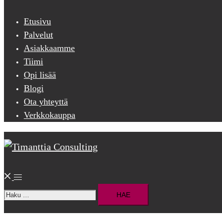
menu
Etusivu
Palvelut
Asiakkaamme
Tiimi
Opi lisää
Blogi
Ota yhteyttä
Verkkokauppa
Search
Toggle
Haku:
menu