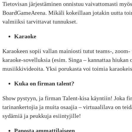
Tietovisan järjestäminen onnistuu vaivattomasti myös K
BoardGameArena. Mikäli kokeillaan jotakin uutta toim
valmiiksi tarvittavat tunnukset.
Karaoke
Karaokeen sopii vallan mainiosti tutut teams-, zoom- 
karaoke-sovelluksia (esim. Singa – kannattaa hiukan oh
musiikkivideoita. Yksi porukasta voi toimia karaokei
Kuka on firman talent?
Show pystyyn, ja firman Talent-kisa käyntiin! Joka firm
tarinankertojia ja muita osaajia – virtuaalilava on te
sydämiä ja peukkuja esiintyjille!
Panosta ammattilaiseen