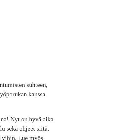
ntumisten suhteen,
 työporukan kanssa
ana! Nyt on hyvä aika
u sekä ohjeet siitä,
elyihin. Lue myös