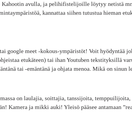
ahootin avulla, ja pelihifistelijoille löytyy netistä mm
intaympäristöä, kannattaa siihen tutustua hieman etuk
tai google meet -kokous-ympäristöt! Voit hyödyntää joko
jeistaa etukäteen) tai ihan Youtuben tekstityksillä var
säntänä tai -emäntänä ja ohjata menoa. Mikä on sinun l
assa on laulajia, soittajia, tanssijoita, temppuilijoita,
idän! Kamera ja mikki auki! Yleisö pääsee antamaan ”rea