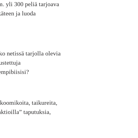
. yli 300 peliä tarjoava
äteen ja luoda
 netissä tarjolla olevia
ustettuja
empibiisisi?
 koomikoita, taikureita,
ktioilla” taputuksia,