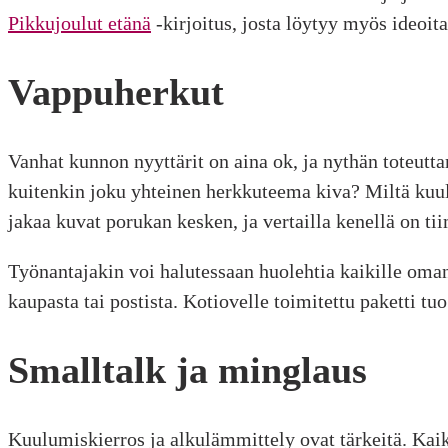
Pikkujoulut etänä
-kirjoitus, josta löytyy myös ideoita
Vappuherkut
Vanhat kunnon nyyttärit on aina ok, ja nythän toteutta
kuitenkin joku yhteinen herkkuteema kiva? Miltä kuul
jakaa kuvat porukan kesken, ja vertailla kenellä on ti
Työnantajakin voi halutessaan huolehtia kaikille oma
kaupasta tai postista. Kotiovelle toimitettu paketti tu
Smalltalk ja minglaus
Kuulumiskierros ja alkulämmittely ovat tärkeitä. Kai