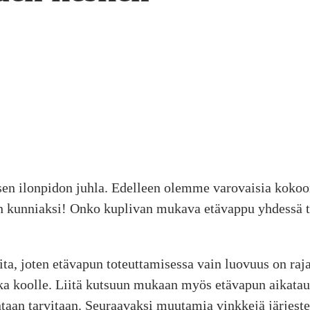
en ilonpidon juhla. Edelleen olemme varovaisia kokoo
apun kunniaksi! Onko kuplivan mukava etävappu yhdessä
ita, joten etävapun toteuttamisessa vain luovuus on raj
ka koolle. Liitä kutsuun mukaan myös etävapun aikataul
ntaan tarvitaan. Seuraavaksi muutamia vinkkejä järjest