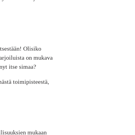
tsestään! Olisiko
arjoiluista on mukava
nyt itse simaa?
ästä toimipisteestä,
ollisuuksien mukaan