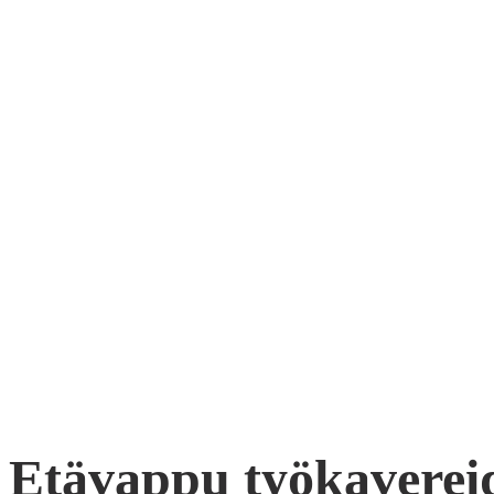
Etävappu työkaverei