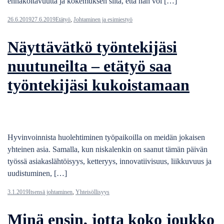
ennakoitavuutta ja kokemuksen siitä, että hän voi […]
26.6.2019
27.6.2019
Etätyö
,
Johtaminen ja esimiestyö
Näyttävätkö työntekijäsi
nuutuneilta – etätyö saa
työntekijäsi kukoistamaan
Hyvinvoinnista huolehtiminen työpaikoilla on meidän jokaisen
yhteinen asia. Samalla, kun niskalenkin on saanut tämän päivän
työssä asiakaslähtöisyys, ketteryys, innovatiivisuus, liikkuvuus ja
uudistuminen, […]
3.1.2019
Itsensä johtaminen
,
Yhteisöllisyys
Minä ensin, jotta koko joukko