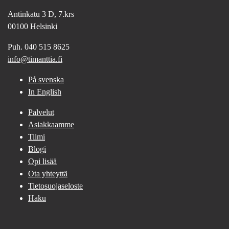
Antinkatu 3 D, 7.krs
00100 Helsinki
Puh. 040 515 8625
info@timanttia.fi
På svenska
In English
Palvelut
Asiakkaamme
Tiimi
Blogi
Opi lisää
Ota yhteyttä
Tietosuojaseloste
Haku