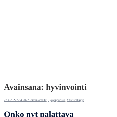
Avainsana:
hyvinvointi
22.4.2022
22.4.2022
Toimintamallit
,
Työympäristö
,
Yhteisöllisyys
Onko nyt palattava