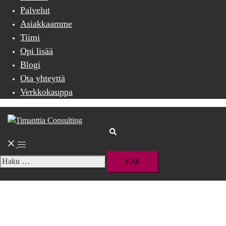
Palvelut
Asiakkaamme
Tiimi
Opi lisää
Blogi
Ota yhteyttä
Verkkokauppa
Search
Toggle
menu
Haku: