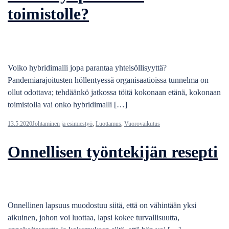
toimistolle?
Voiko hybridimalli jopa parantaa yhteisöllisyyttä?
Pandemiarajoitusten höllentyessä organisaatioissa tunnelma on
ollut odottava; tehdäänkö jatkossa töitä kokonaan etänä, kokonaan
toimistolla vai onko hybridimalli […]
13.5.2020
Johtaminen ja esimiestyö
,
Luottamus
,
Vuorovaikutus
Onnellisen työntekijän resepti
Onnellinen lapsuus muodostuu siitä, että on vähintään yksi
aikuinen, johon voi luottaa, lapsi kokee turvallisuutta,