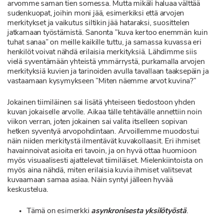
arvomme saman tien somessa. Mutta mikäli haluaa välttää
sudenkuopat, joihin moni jää, esimerkiksi että arvojen
merkitykset ja vaikutus siltikin jää hataraksi, suosittelen
jatkamaan työstämistä. Sanonta ”kuva kertoo enemmän kuin
tuhat sanaa” on meille kaikille tuttu, ja samassa kuvassa eri
henkilöt voivat nähdä erilaisia merkityksiä. Lähdimme siis
vielä syventämään yhteistä ymmärrystä, purkamalla arvojen
merkityksiä kuvien ja tarinoiden avulla tavallaan taaksepäin ja
vastaamaan kysymykseen ”Miten näemme arvot kuvina?”
Jokainen tiimiläinen sai lisätä yhteiseen tiedostoon yhden
kuvan jokaiselle arvolle. Aikaa tälle tehtävälle annettiin noin
viikon verran, joten jokainen sai valita itselleen sopivan
hetken syventyä arvopohdintaan. Arvoillemme muodostui
näin niiden merkitystä ilmentävät kuvakollaasit. Eri ihmiset
havainnoivat asioita eri tavoin, ja on hyvä ottaa huomioon
myös visuaalisesti ajattelevat tiimiläiset. Mielenkiintoista on
myös aina nähdä, miten erilaisia kuvia ihmiset valitsevat
kuvaamaan samaa asiaa. Näin syntyi jälleen hyvää
keskustelua.
Tämä on esimerkki
asynkronisesta yksilötyöstä
.