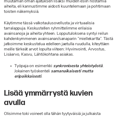
muutaman oman ajatuksen lisäksi muiden esiin nostamia
aiheita, eli kannustimme aidosti kuuntelemaan ja pohtimaan
toisten näkemyksiä.
Käytimme tässä valkotaulusovellusta ja virtuaalisia
tarralappuja. Keskustellen ryhmittelimme erilaisia
avainsanoja ja aiheita yhteen. Lopputuloksena syntyi reilun
kahdenkymmenen avainsanan/sanaparin ”miellekartta”. Tästä
jatkoimme keskustelua edelleen jaetulla ruudulla, kiteyttäen
meille tärkeät arvot lopulta viiteen: Hyvinvointi, Arvostus,
Lisäarvo, Kasvu, Lähtökohtana asiakas.
Työpaja on esimerkki
synkronisesta yhteistyöstä
.
Jokainen työskenteli
samanaikaisesti mutta
eripaikkaisesti
.
Lisää ymmärrystä kuvien
avulla
Olisimme toki voineet olla tähän tyytyväisiä ja julkaista