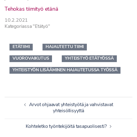
Tehokas tiimityö etänä
10.2.2021
Kategoriassa "Etätyö"
ETÄTIIMI
HAJAUTETTU TIIMI
VUOROVAIKUTUS
YHTEISTYÖ ETÄTYÖSSÄ
YHTEISTYÖN LISÄÄMINEN HAJAUTETUSSA TYÖSSÄ
Artikkelien
Arvot ohjaavat yhteistyötä ja vahvistavat
selaus
yhteisöllisyyttä
Kohteletko työntekijöitä tasapuolisesti?