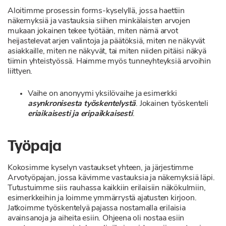
Aloitimme prosessin forms-kyselyllä, jossa haettiin
näkemyksiä ja vastauksia siihen minkälaisten arvojen
mukaan jokainen tekee työtään, miten nämä arvot
heijastelevat arjen valintoja ja päätöksiä, miten ne näkyvät
asiakkaille, miten ne näkyvät, tai miten niiden pitäisi näkyä
tiimin yhteistyössä. Haimme myös tunneyhteyksiä arvoihin
liittyen.
Vaihe on anonyymi yksilövaihe ja esimerkki
asynkronisesta työskentelystä
. Jokainen työskenteli
eriaikaisesti ja eripaikkaisesti
.
Työpaja
Kokosimme kyselyn vastaukset yhteen, ja järjestimme
Arvotyöpajan, jossa kävimme vastauksia ja näkemyksiä läpi.
Tutustuimme siis rauhassa kaikkiin erilaisiin näkökulmiin,
esimerkkeihin ja loimme ymmärrystä ajatusten kirjoon.
Jatkoimme työskentelyä pajassa nostamalla erilaisia
avainsanoja ja aiheita esiin. Ohjeena oli nostaa esiin