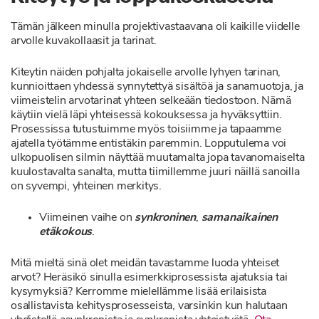
Tämän jälkeen minulla projektivastaavana oli kaikille viidelle
arvolle kuvakollaasit ja tarinat.
Kiteytin näiden pohjalta jokaiselle arvolle lyhyen tarinan,
kunnioittaen yhdessä synnytettyä sisältöä ja sanamuotoja, ja
viimeistelin arvotarinat yhteen selkeään tiedostoon. Nämä
käytiin vielä läpi yhteisessä kokouksessa ja hyväksyttiin.
Prosessissa tutustuimme myös toisiimme ja tapaamme
ajatella työtämme entistäkin paremmin. Lopputulema voi
ulkopuolisen silmin näyttää muutamalta jopa tavanomaiselta
kuulostavalta sanalta, mutta tiimillemme juuri näillä sanoilla
on syvempi, yhteinen merkitys.
Viimeinen vaihe on
synkroninen
,
samanaikainen
etäkokous
.
Mitä mieltä sinä olet meidän tavastamme luoda yhteiset
arvot? Heräsikö sinulla esimerkkiprosessista ajatuksia tai
kysymyksiä? Kerromme mielellämme lisää erilaisista
osallistavista kehitysprosesseista, varsinkin kun halutaan