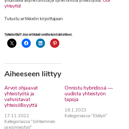
yhdistellä asynkronista ja synkronista yhteistyötä.
Ota
yhteyttä!
Tutustu artikkelin kirjoittajaan
Tykkäsitkö? Jaa artikkeli omille kontakteillesi.
Aiheeseen liittyy
Arvot ohjaavat
Onnistu hybridissä —
yhteistyötä ja
uudista yhteistyön
vahvistavat
tapoja
yhteisöllisyyttä
18.1.2023
17.11.2022
Kategoriassa "Etätyö"
Kategoriassa "Johtaminen
ja esimiestyö"