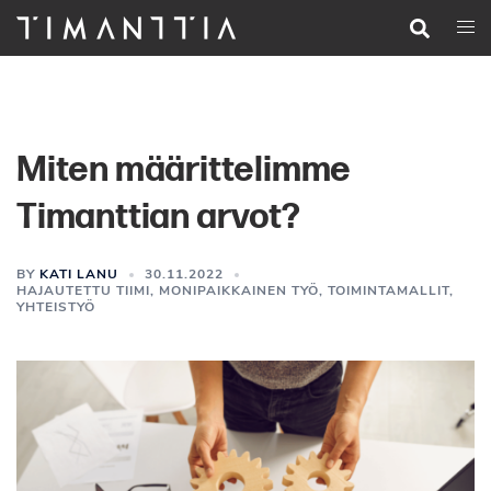
Siirry
Search
Togg
pääsisältöön
men
Miten määrittelimme
Timanttian arvot?
BY
KATI LANU
30.11.2022
HAJAUTETTU TIIMI
,
MONIPAIKKAINEN TYÖ
,
TOIMINTAMALLIT
,
YHTEISTYÖ