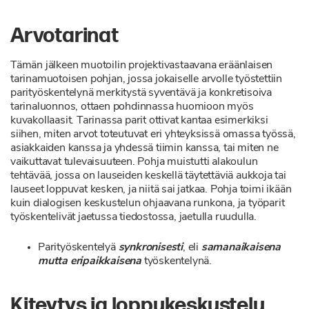
Arvotarinat
Tämän jälkeen muotoilin projektivastaavana eräänlaisen
tarinamuotoisen pohjan, jossa jokaiselle arvolle työstettiin
parityöskentelynä merkitystä syventävä ja konkretisoiva
tarinaluonnos, ottaen pohdinnassa huomioon myös
kuvakollaasit. Tarinassa parit ottivat kantaa esimerkiksi
siihen, miten arvot toteutuvat eri yhteyksissä omassa työssä,
asiakkaiden kanssa ja yhdessä tiimin kanssa, tai miten ne
vaikuttavat tulevaisuuteen. Pohja muistutti alakoulun
tehtävää, jossa on lauseiden keskellä täytettäviä aukkoja tai
lauseet loppuvat kesken, ja niitä sai jatkaa. Pohja toimi ikään
kuin dialogisen keskustelun ohjaavana runkona, ja työparit
työskentelivät jaetussa tiedostossa, jaetulla ruudulla.
Parityöskentelyä
synkronisesti
, eli
samanaikaisena
mutta eripaikkaisena
työskentelynä.
Kiteytys ja loppukeskustelu