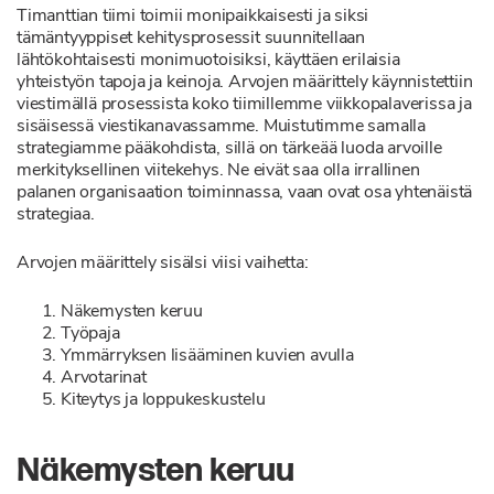
Timanttian tiimi toimii monipaikkaisesti ja siksi
tämäntyyppiset kehitysprosessit suunnitellaan
lähtökohtaisesti monimuotoisiksi, käyttäen erilaisia
yhteistyön tapoja ja keinoja. Arvojen määrittely käynnistettiin
viestimällä prosessista koko tiimillemme viikkopalaverissa ja
sisäisessä viestikanavassamme. Muistutimme samalla
strategiamme pääkohdista, sillä on tärkeää luoda arvoille
merkityksellinen viitekehys. Ne eivät saa olla irrallinen
palanen organisaation toiminnassa, vaan ovat osa yhtenäistä
strategiaa.
Arvojen määrittely sisälsi viisi vaihetta:
Näkemysten keruu
Työpaja
Ymmärryksen lisääminen kuvien avulla
Arvotarinat
Kiteytys ja loppukeskustelu
Näkemysten keruu