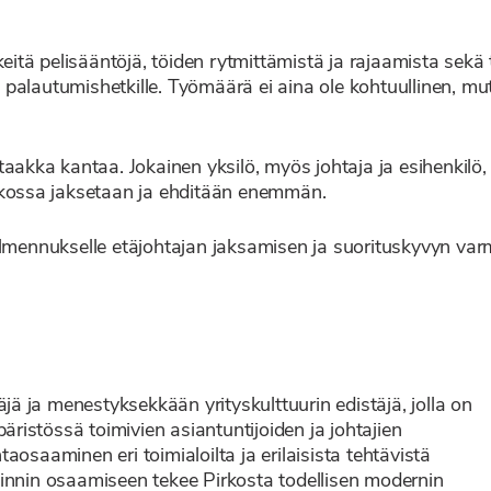
eitä pelisääntöjä, töiden rytmittämistä ja rajaamista sekä to
ja palautumishetkille. Työmäärä ei aina ole kohtuullinen, m
taakka kantaa. Jokainen yksilö, myös johtaja ja esihenkilö,
oukossa jaksetaan ja ehditään enemmän.
almennukselle etäjohtajan jaksamisen ja suorituskyvyn var
äjä ja menestyksekkään yrityskulttuurin edistäjä, jolla on
istössä toimivien asiantuntijoiden ja johtajien
osaaminen eri toimialoilta ja erilaisista tehtävistä
innin osaamiseen tekee Pirkosta todellisen modernin