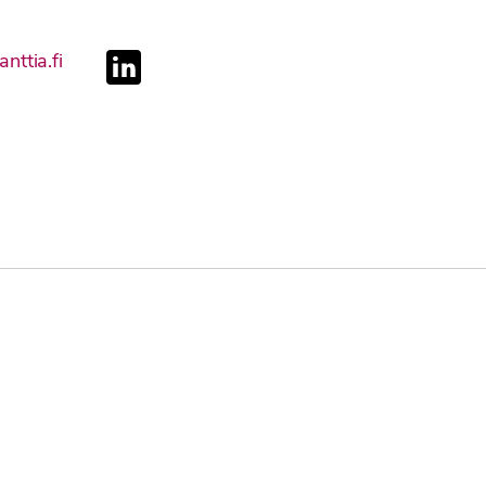
linkedin
nttia.fi