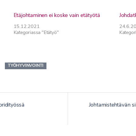
a
Etäjohtaminen ei koske vain etätyötä
Johdatk
15.12.2021
24.6.2
Kategoriassa "Etätyö"
Kategor
TYÖHYVINVOINTI
ridityössä
Johtamistehtävän si