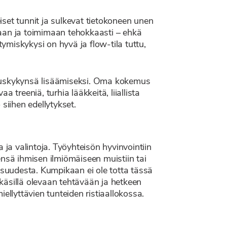
eiset tunnit ja sulkevat tietokoneen unen
umaan ja toimimaan tehokkaasti – ehkä
tymiskykysi on hyvä ja flow-tila tuttu,
ituskykynsä lisäämiseksi. Oma kokemus
treeniä, turhia lääkkeitä, liiallista
 siihen edellytykset.
a ja valintoja. Työyhteisön hyvinvointiin
leensä ihmisen ilmiömäiseen muistiin tai
suudesta. Kumpikaan ei ole totta tässä
käsillä olevaan tehtävään ja hetkeen
ellyttävien tunteiden ristiaallokossa.