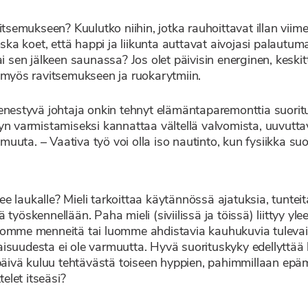
itsemukseen? Kuulutko niihin, jotka rauhoittavat illan viim
koska koet, että happi ja liikunta auttavat aivojasi palaut
i sen jälkeen saunassa? Jos olet päivisin energinen, keskit
a myös ravitsemukseen ja ruokarytmiin.
 menestyvä johtaja onkin tehnyt elämäntaparemonttia suor
n varmistamiseksi kannattaa vältellä valvomista, uuvuttavaa 
 muuta. – Vaativa työ voi olla iso nautinto, kun fysiikka suo
tee laukalle? Mieli tarkoittaa käytännössä ajatuksia, tunteit
lä työskennellään. Paha mieli (siviilissä ja töissä) liittyy y
tvomme menneitä tai luomme ahdistavia kauhukuvia tulevai
isuudesta ei ole varmuutta. Hyvä suorituskyky edellyttää 
 päivä kuluu tehtävästä toiseen hyppien, pahimmillaan epämi
telet itseäsi?