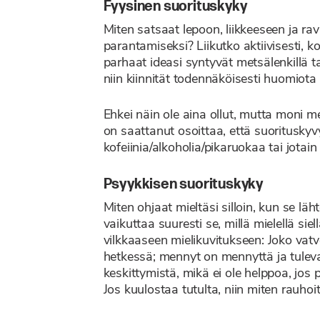
Fyysinen suorituskyky
Miten satsaat lepoon, liikkeeseen ja rav
parantamiseksi? Liikutko aktiivisesti, 
parhaat ideasi syntyvät metsälenkillä ta
niin kiinnität todennäköisesti huomiot
Ehkei näin ole aina ollut, mutta moni
on saattanut osoittaa, että suorituskyvy
kofeiinia/alkoholia/pikaruokaa tai jotain
Psyykkisen suorituskyky
Miten ohjaat mieltäsi silloin, kun se läh
vaikuttaa suuresti se, millä mielellä siel
vilkkaaseen mielikuvitukseen: Joko va
hetkessä; mennyt on mennyttä ja tuleva
keskittymistä, mikä ei ole helppoa, jos
Jos kuulostaa tutulta, niin miten rauhoit