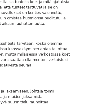
llaisia tunteita koet ja mitä ajatuksia
, että tunteet tarttuvat ja se on
sovellukset on kenties vaiennettu,
kuin omistaa huomionsa puolitutuille.
vat aikaan rauhattomuutta.
ssuhteita tarvitaan, koska olemme
teissa kanssakäyminen antaa tai ottaa
ön, mutta millaisessa verkostossa koet
ara saattaa olla mentori, vertaistuki,
egatiivista seuraa.
 ja jaksamiseen. Johtaja toimii
aa ja muiden jaksamista.
yvä suunnittelu rauhoittaa