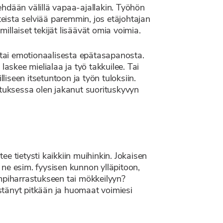
ehdään välillä vapaa-ajallakin. Työhön
steista selviää paremmin, jos etäjohtajan
llaiset tekijät lisäävät omia voimia.
ta tai emotionaalisesta epätasapanosta.
askee mielialaa ja työ takkuilee. Tai
iseen itsetuntoon ja työn tuloksiin.
ituksessa olen jakanut suorituskyvyn
e tietysti kaikkiin muihinkin. Jokaisen
ne esim. fyysisen kunnon ylläpitoon,
empiharrastukseen tai mökkeilyyn?
estänyt pitkään ja huomaat voimiesi