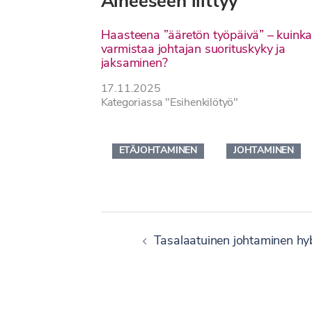
Aiheeseen liittyy
Haasteena ”ääretön työpäivä” – kuink
varmistaa johtajan suorituskyky ja
jaksaminen?
17.11.2025
Kategoriassa "Esihenkilötyö"
ETÄJOHTAMINEN
JOHTAMINEN
Artikkelien
Tasalaatuinen johtaminen hyb
selaus