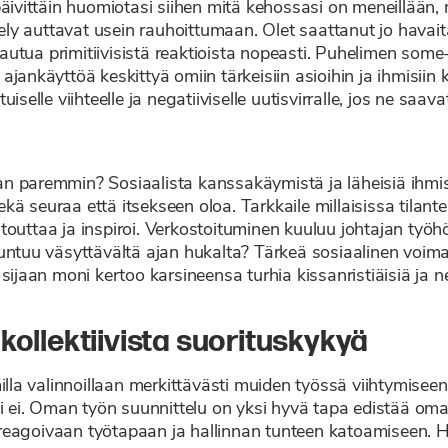
äivittäin huomiotasi siihen mitä kehossasi on meneillään, mi
tely auttavat usein rauhoittumaan. Olet saattanut jo havaita
utua primitiivisistä reaktioista nopeasti. Puhelimen some-
jankäyttöä keskittyä omiin tärkeisiin asioihin ja ihmisiin 
iselle viihteelle ja negatiiviselle uutisvirralle, jos ne saa
an paremmin? Sosiaalista kanssakäymistä ja läheisiä ihmi
kä seuraa että itsekseen oloa. Tarkkaile millaisissa tilan
touttaa ja inspiroi. Verkostoituminen kuuluu johtajan työh
untuu väsyttävältä ajan hukalta? Tärkeä sosiaalinen voimav
sijaan moni kertoo karsineensa turhia kissanristiäisiä ja n
kollektiivista suorituskykyä
illa valinnoillaan merkittävästi muiden työssä viihtymiseen
tai ei. Oman työn suunnittelu on yksi hyvä tapa edistää om
reagoivaan työtapaan ja hallinnan tunteen katoamiseen. H