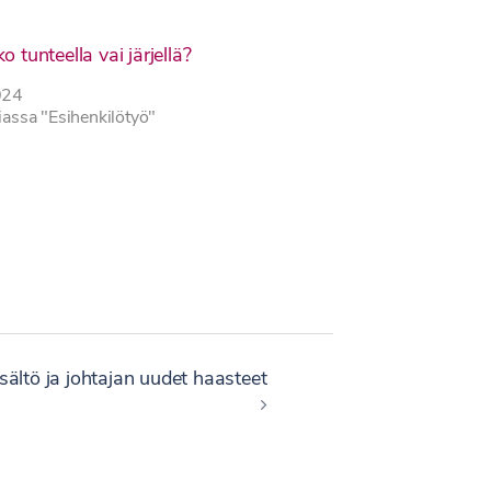
o tunteella vai järjellä?
024
iassa "Esihenkilötyö"
sältö ja johtajan uudet haasteet