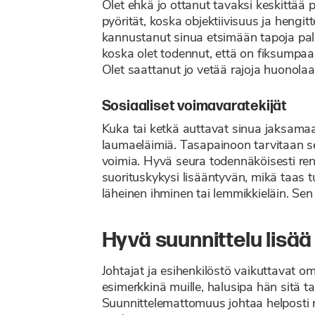
Olet ehkä jo ottanut tavaksi keskittää p
pyörität, koska objektiivisuus ja hengit
kannustanut sinua etsimään tapoja pala
koska olet todennut, että on fiksumpaa a
Olet saattanut jo vetää rajoja huonolaatu
Sosiaaliset voimavaratekijät
Kuka tai ketkä auttavat sinua jaksama
laumaeläimiä. Tasapainoon tarvitaan se
voimia. Hyvä seura todennäköisesti ren
suorituskykysi lisääntyvän, mikä taas t
läheinen ihminen tai lemmikkieläin. Sen 
Hyvä suunnittelu lisää 
Johtajat ja esihenkilöstö vaikuttavat om
esimerkkinä muille, halusipa hän sitä 
Suunnittelemattomuus johtaa helposti 