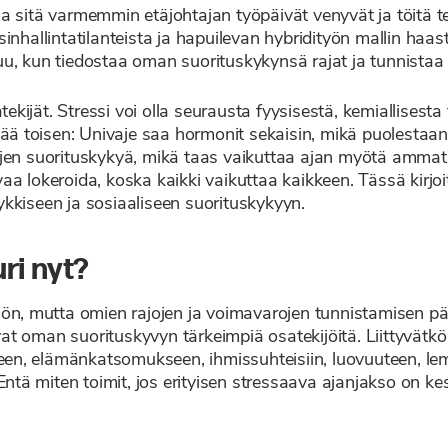
a sitä varmemmin etäjohtajan työpäivät venyvät ja töitä t
iisinhallintatilanteista ja hapuilevan hybridityön mallin haa
, kun tiedostaa oman suorituskykynsä rajat ja tunnistaa mi
atekijät. Stressi voi olla seurausta fyysisestä, kemiallises
ää toisen: Univaje saa hormonit sekaisin, mikä puolestaan l
en suorituskykyä, mikä taas vaikuttaa ajan myötä ammatill
aa lokeroida, koska kaikki vaikuttaa kaikkeen. Tässä kirjo
kkiseen ja sosiaaliseen suorituskykyyn.
uri nyt?
ön, mutta omien rajojen ja voimavarojen tunnistamisen päte
t oman suorituskyvyn tärkeimpiä osatekijöitä. Liittyvätkö 
iseen, elämänkatsomukseen, ihmissuhteisiin, luovuuteen, l
 Entä miten toimit, jos erityisen stressaava ajanjakso on k