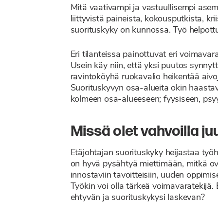
Mitä vaativampi ja vastuullisempi asem
liittyvistä paineista, kokousputkista, kr
suorituskyky on kunnossa. Työ helpottuu
Eri tilanteissa painottuvat eri voimavar
Usein käy niin, että yksi puutos synnytt
ravintoköyhä ruokavalio heikentää aivoj
Suorituskyvyn osa-alueita okin haastav
kolmeen osa-alueeseen; fyysiseen, psyy
Missä olet vahvoilla ju
Etäjohtajan suorituskyky heijastaa työh
on hyvä pysähtyä miettimään, mitkä ova
innostaviin tavoitteisiin, uuden oppim
Työkin voi olla tärkeä voimavaratekijä.
ehtyvän ja suorituskykysi laskevan?