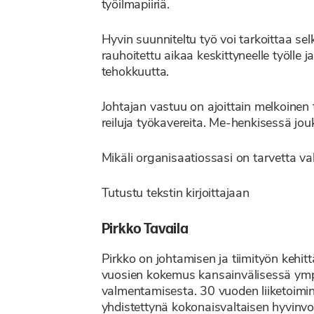
työilmapiiriä.
Hyvin suunniteltu työ voi tarkoittaa selk
rauhoitettu aikaa keskittyneelle työlle 
tehokkuutta.
Johtajan vastuu on ajoittain melkoinen 
reiluja työkavereita. Me-henkisessä j
Mikäli organisaatiossasi on tarvetta v
Tutustu tekstin kirjoittajaan
Pirkko Tavaila
Pirkko on johtamisen ja tiimityön kehitt
vuosien kokemus kansainvälisessä ympär
valmentamisesta. 30 vuoden liiketoiminta
yhdistettynä kokonaisvaltaisen hyvinvo