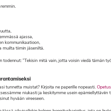
aremmin.
uutta,
yemmässä ajassa,
seen kommunikaatioon,
uilta tiimin jäseniltä.
 todennut: ”Tekisin mitä vain, jotta voisin viedä tämän ty
arantamiseksi
i tunnetta muistat? Kirjoita ne paperille nopeasti.
Opetush
essämme niukasti ja keskitymme usein epämiellyttäviin tunt
 sinut hyvään vireeseen.