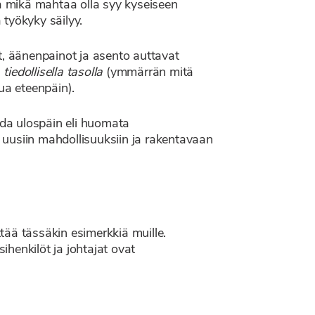
ja mikä mahtaa olla syy kyseiseen
 työkyky säilyy.
et, äänenpainot ja asento auttavat
n
tiedollisella tasolla
(ymmärrän mitä
ua eteenpäin).
ida ulospäin eli huomata
 uusiin mahdollisuuksiin ja rakentavaan
ttää tässäkin esimerkkiä muille.
henkilöt ja johtajat ovat