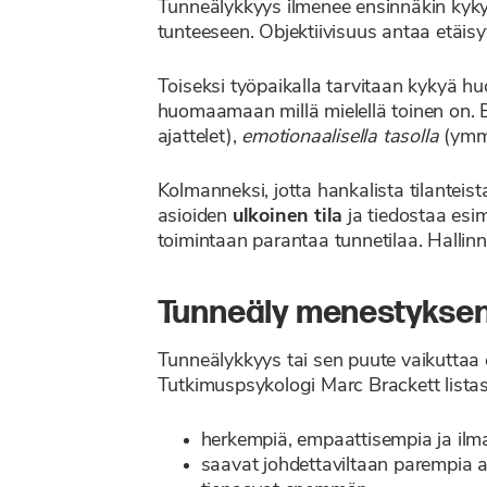
Tunneälykkyys ilmenee ensinnäkin ky
tunteeseen. Objektiivisuus antaa etäisyy
Toiseksi työpaikalla tarvitaan kykyä 
huomaamaan millä mielellä toinen on.
ajattelet),
emotionaalisella tasolla
(ymmä
Kolmanneksi, jotta hankalista tilanteis
asioiden
ulkoinen tila
ja tiedostaa esi
toimintaan parantaa tunnetilaa. Hallin
Tunneäly menestyksen v
Tunneälykkyys tai sen puute vaikuttaa on
Tutkimuspsykologi Marc Brackett listas
herkempiä, empaattisempia ja ilma
saavat johdettaviltaan parempia a