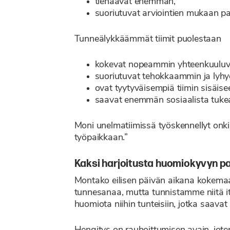
tienaavat enemmän,
suoriutuvat arviointien mukaan p
Tunneälykkäämmät tiimit puolestaan
kokevat nopeammin yhteenkuuluv
suoriutuvat tehokkaammin ja lyh
ovat tyytyväisempiä tiimin sisäi
saavat enemmän sosiaalista tukea m
Moni unelmatiimissä työskennellyt onkin
työpaikkaan.”
Kaksi harjoitusta huomiokyvyn p
Montako eilisen päivän aikana kokemaas
tunnesanaa, mutta tunnistamme niitä its
huomiota niihin tunteisiin, jotka saavat