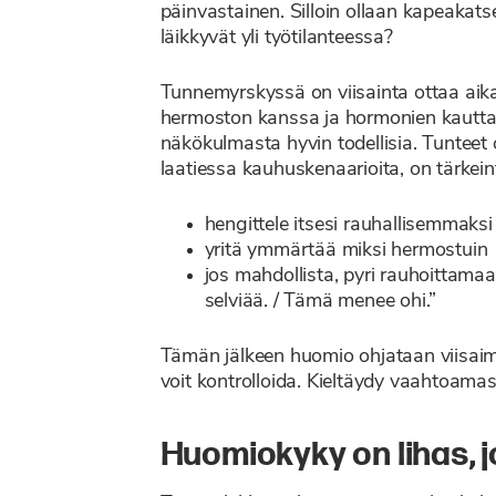
päinvastainen. Silloin ollaan kapeakatse
läikkyvät yli työtilanteessa?
Tunnemyrskyssä on viisainta ottaa aikal
hermoston kanssa ja hormonien kautta t
näkökulmasta hyvin todellisia. Tunteet o
laatiessa kauhuskenaarioita, on tärkei
hengittele itsesi rauhallisemmaksi
yritä ymmärtää miksi hermostuin
jos mahdollista, pyri rauhoittamaan
selviää. / Tämä menee ohi.”
Tämän jälkeen huomio ohjataan viisaimp
voit kontrolloida. Kieltäydy vaahtoamasta
Huomiokyky on lihas, j