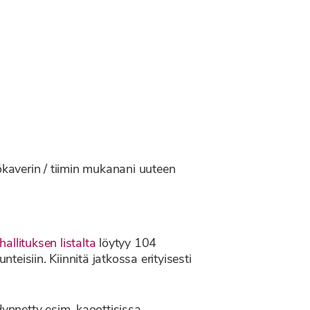
ökaverin / tiimin mukanani uuteen
allituksen listalta
löytyy 104
eisiin. Kiinnitä jatkossa erityisesti