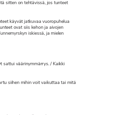
tä sitten on tehtävissä, jos tunteet
Tunteet käyvät jatkuvaa vuoropuhelua
teet ovat siis kehon ja aivojen
 Tunnemyrskyn iskiessä, ja mielen
yt sattui väärinymmärrys. / Kaikki
u siihen mihin voit vaikuttaa tai mitä