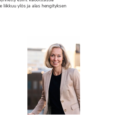
dynnetty esim. kaoottisissa
e liikkuu ylös ja alas hengityksen