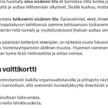
kynä huomata
oma sisäinen tila
eli tunnistaa mitä tuntee 
ttä ja auttaa hillitsemään ylilyönnit. Sisällä kuohuu, mutta
huomata
työkaverin sisäinen tila
. Sanavalinnat, eleet, ilme
 Empatiakyvyn kehittyessä opimme kohtaamaan työkaveri
rrän mitä tunnet) ja
myötätuntoisesti
(haluan auttaa sin
ta päästään ketterästi eteenpäin, on tärkeätä osata fokuso
m. toimintaympäristön äkillinen muutos. Huomion vieminen
nan tunne lisää motivaatiota ja antaa voimaa.
alttikortti
nistumisiin kaikilla organisaatiotasoilla ja johtajisto näy
i luennollaan, että enemmän tunneälykkyyttä ilmentävät esi
isultaan taitavampia,
rvioita tehokkuudesta,