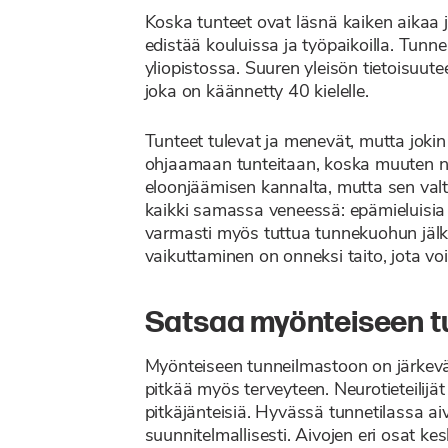
Koska tunteet ovat läsnä kaiken aikaa j
edistää kouluissa ja työpaikoilla. Tunn
yliopistossa. Suuren yleisön tietoisuu
joka on käännetty 40 kielelle.
Tunteet tulevat ja menevät, mutta joki
ohjaamaan tunteitaan, koska muuten ne
eloonjäämisen kannalta, mutta sen val
kaikki samassa veneessä: epämieluisia 
varmasti myös tuttua tunnekuohun jälke
vaikuttaminen on onneksi taito, jota v
Satsaa myönteiseen t
Myönteiseen tunneilmastoon on järkevää
pitkää myös terveyteen. Neurotieteilijät 
pitkäjänteisiä. Hyvässä tunnetilassa ai
suunnitelmallisesti. Aivojen eri osat kes