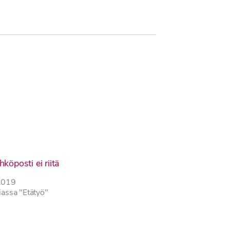
köposti ei riitä
2019
iassa "Etätyö"