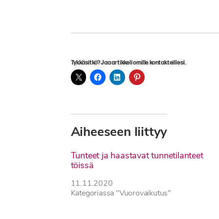
Tykkäsitkö? Jaa artikkeli omille kontakteillesi.
Aiheeseen liittyy
Tunteet ja haastavat tunnetilanteet
töissä
11.11.2020
Kategoriassa "Vuorovaikutus"