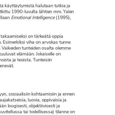
tä käyttäytymistä halutaan tutkia ja
utkittu 1990-luvulta lähtien mm. Yalen
allaan
Emotional Intelligence
(1995),
 takaamiseksi on tärkeätä oppia
. Esimerkiksi viha on arvokas tunne
. Vaikeiden tunteiden osalta olemme
uuluvat elämään. Jokaiselle on
sta ja teoista. Tunteisiin
henevät.
n, sosiaalisiin kohtaamisiin ja ennen
aajakatseisia, luovia, oppivaisia ja
 loogisesti, objektiivisesti ja
uvitellussa tai todellisessa) tilanne on