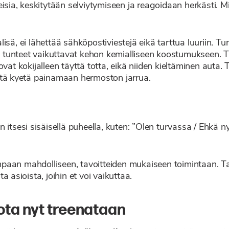
isia, keskitytään selviytymiseen ja reagoidaan herkästi. Mi
isä, ei lähettää sähköpostiviestejä eikä tarttua luuriin. 
unteet vaikuttavat kehon kemialliseen koostumukseen. Tun
vat kokijalleen täyttä totta, eikä niiden kieltäminen auta.
ntä kyetä painamaan hermoston jarrua.
 itsesi sisäisellä puheella, kuten: ”Olen turvassa / Ehkä n
aan mahdolliseen, tavoitteiden mukaiseen toimintaan. Tart
 asioista, joihin et voi vaikuttaa.
ota nyt treenataan