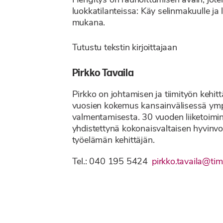
Hengitys on rauhoittumisen avain, joten
luokkatilanteissa: Käy selinmakuulle ja 
mukana.
Tutustu tekstin kirjoittajaan
Pirkko Tavaila
Pirkko on johtamisen ja tiimityön kehitt
vuosien kokemus kansainvälisessä ympär
valmentamisesta. 30 vuoden liiketoiminta
yhdistettynä kokonaisvaltaisen hyvinvo
työelämän kehittäjän.
Tel.: 040 195 5424
pirkko.tavaila@tima