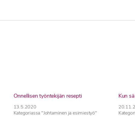
Onnellisen työntekijän resepti
Kun säh
13.5.2020
20.11.
Kategoriassa "Johtaminen ja esimiestyö"
Kategor