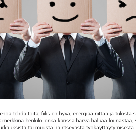
oa tehdä töitä; fiilis on hyvä, energiaa riittää ja tulosta s
simerkkinä henkilö jonka kanssa harva haluaa lounastaa, sa
urkauksista tai muusta häiritsevästä työkäyttäytymisestä