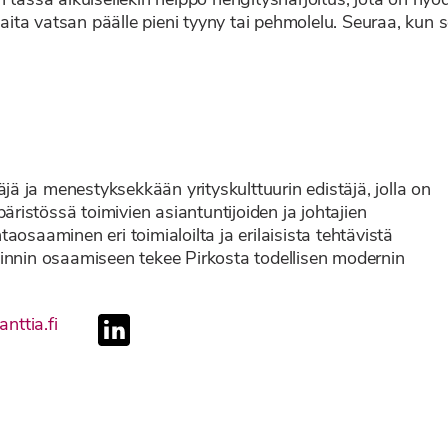
 tässä aikuisellekin helppo hengitysharjoitus, jota on hyö
laita vatsan päälle pieni tyyny tai pehmolelu. Seuraa, kun s
äjä ja menestyksekkään yrityskulttuurin edistäjä, jolla on
istössä toimivien asiantuntijoiden ja johtajien
osaaminen eri toimialoilta ja erilaisista tehtävistä
innin osaamiseen tekee Pirkosta todellisen modernin
linkedin
nttia.fi