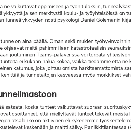
a ne vaikuttavat oppimiseen ja työn tuloksiin, tunneälykäs
eälykkyyttä ja sen merkitystä koulu- ja työyhteisöissä on t
teen tunneälykkyyden nosti psykologi Daniel Golemanin kirj
n tunne on aina päällä. Oman sekä muiden työhyvinvoinnin
 ohjaavat meitä pahimmillaan katastrofaalisin seurauksin
taan joutuminen Teams-palaverissa voi torpata yhteistyön
tunteita ei kukaan halua kokea, vaikka tiedämme että ne k
inen katumus, joka johtuu omista harkitsemattomista sanoi
oi kehittää ja tunnetaitojen kasvaessa myös morkkikset vä
unneilmastoon
 satsata, koska tunteet vaikuttavat suoraan suorituskykyy
ovat osoittaneet, että miellyttävät tunteet tekevät meistä l
vojen otsalohko on aktiivinen eli kykenemme työskentelemään
kustelevat keskenään ja maltti säilyy. Paniikkitilanteessa (k