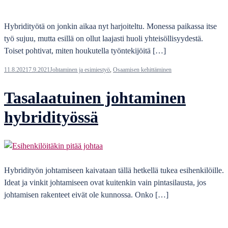
Hybridityötä on jonkin aikaa nyt harjoiteltu. Monessa paikassa itse
työ sujuu, mutta esillä on ollut laajasti huoli yhteisöllisyydestä.
Toiset pohtivat, miten houkutella työntekijöitä […]
11.8.2021
7.9.2021
Johtaminen ja esimiestyö
,
Osaamisen kehittäminen
Tasalaatuinen johtaminen
hybridityössä
Hybridityön johtamiseen kaivataan tällä hetkellä tukea esihenkilöille.
Ideat ja vinkit johtamiseen ovat kuitenkin vain pintasilausta, jos
johtamisen rakenteet eivät ole kunnossa. Onko […]