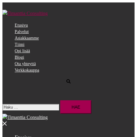
Siirry
pääsisältöön
Etusivu
Palvelut
Asiakkaamme
Tiimi
Opi lisää
Blogi
Ota yhteyttä
Verkkokauppa
Search
Haku:
Close
menu