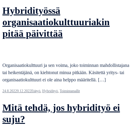
Hybridityössä
organisaatiokulttuuriakin
pitää päivittää
Organisaatiokulttuuri ja sen voima, joko toiminnan mahdollistajana
tai heikentäjänä, on kiehtonut minua pitkään. Käsitettä yritys- tai
organisaatiokulttuuri ei ole aina helppo määritellä. […]
24.8.2022
9.12.2022
Etätyö
,
Hybridityö
,
Toimintamallit
Mitä tehdä, jos hybridityö ei
suju?