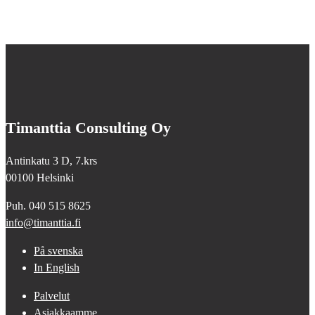
Timanttia Consulting Oy
Antinkatu 3 D, 7.krs
00100 Helsinki
Puh. 040 515 8625
info@timanttia.fi
På svenska
In English
Palvelut
Asiakkaamme