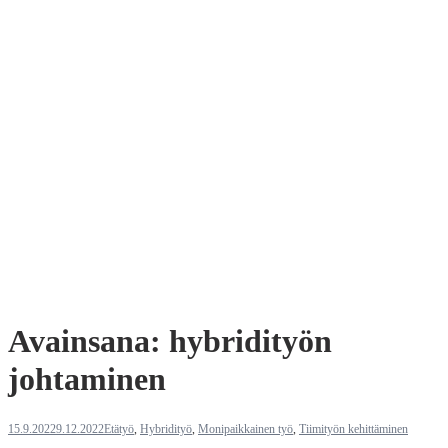
Avainsana:
hybridityön
johtaminen
15.9.2022
9.12.2022
Etätyö
,
Hybridityö
,
Monipaikkainen työ
,
Tiimityön kehittäminen