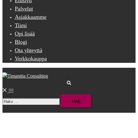
Etusivu
Palvelut
Asiakkaamme
Tiimi
Opi lisää
Blogi
Ota yhteyttä
Verkkokauppa
Search
Toggle
Haku:
menu