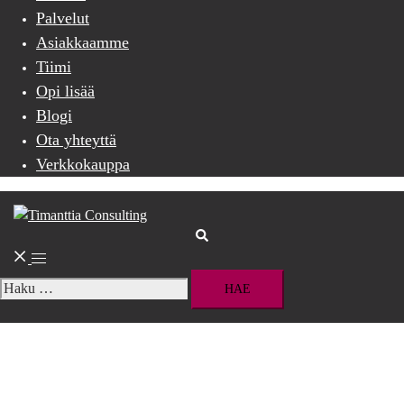
Palvelut
Asiakkaamme
Tiimi
Opi lisää
Blogi
Ota yhteyttä
Verkkokauppa
Search
Toggle
menu
Haku: