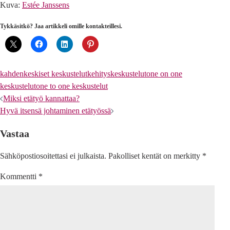
Kuva:
Estée Janssens
Tykkäsitkö? Jaa artikkeli omille kontakteillesi.
kahdenkeskiset keskustelut
kehityskeskustelut
one on one
keskustelut
one to one keskustelut
Artikkelien
Miksi etätyö kannattaa?
Hyvä itsensä johtaminen etätyössä
selaus
Vastaa
Sähköpostiosoitettasi ei julkaista.
Pakolliset kentät on merkitty
*
Kommentti
*