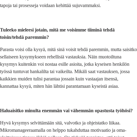
tapoja tai prosesseja voidaan kehittää sujuvammaksi.
Tuleeko mieleesi jotain, mitä me voisimme tiiminä tehdä
toisin/tehdä paremmin?
Parasta voisi olla kysyä, mitä sinä voisit tehdä paremmin, mutta saisitko
sellaiseen kysymykseen rehellisiä vastauksia. Näin muotoiltuna
kysymys kuitenkin voi nostaa esille asioita, jotka kyseisen henkilön
työssä tuntuvat hankalilta tai vaikeilta. Mikäli saat vastauksen, jossa
kaikkien muiden tulisi parantaa jossain kuin vastaajan itsensä,
kannattaa kysyä, miten hän lähtisi parantamaan kyseistä asiaa.
Haluaisitko minulta enemmän vai vähemmän opastusta työhösi?
Hyvä kysymys selvittämään sitä, valvotko ja ohjeistatko liikaa.
Mikromanageeraamalla on helppo tukahduttaa motivaatio ja oma-