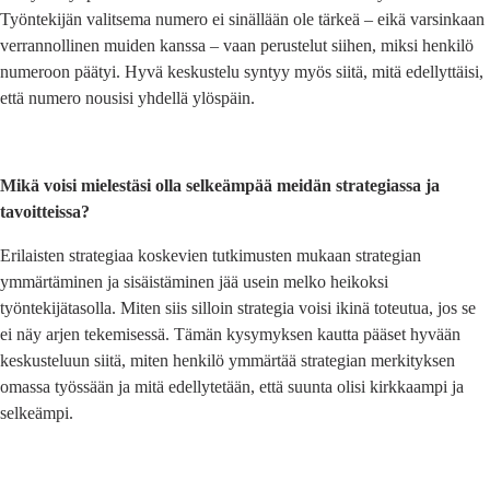
Työntekijän valitsema numero ei sinällään ole tärkeä – eikä varsinkaan
verrannollinen muiden kanssa – vaan perustelut siihen, miksi henkilö
numeroon päätyi. Hyvä keskustelu syntyy myös siitä, mitä edellyttäisi,
että numero nousisi yhdellä ylöspäin.
Mikä voisi mielestäsi olla selkeämpää meidän strategiassa ja
tavoitteissa?
Erilaisten strategiaa koskevien tutkimusten mukaan strategian
ymmärtäminen ja sisäistäminen jää usein melko heikoksi
työntekijätasolla. Miten siis silloin strategia voisi ikinä toteutua, jos se
ei näy arjen tekemisessä. Tämän kysymyksen kautta pääset hyvään
keskusteluun siitä, miten henkilö ymmärtää strategian merkityksen
omassa työssään ja mitä edellytetään, että suunta olisi kirkkaampi ja
selkeämpi.