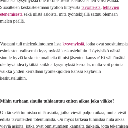
Millaisia kysymyksiä one-to-one -keskustelussa sitten voisi esittää.
Suosittelen keskustelemaan työhön liittyvistä
tavoitteista
,
tehtävien
etenemisestä
sekä niistä asioista, mitä työntekijällä sattuu olemaan
mielen päällä.
Vastaani tuli mielenkiintoinen lista
kysymyksiä
, jotka ovat suosituimpia
esimiesten valitsemia kysymyksiä keskusteluihin. Löytyisikö näistä
sinulle hyviä keskustelunaiheita tiimisi jäsenten kanssa? Ei välttämättä
ole hyvä idea tykittää kaikkia kysymyksiä kerralla, mutta voit poimia
vaikka yhden kerrallaan työntekijöiden kanssa käytäviin
keskusteluihin.
Mihin turhaan sinulla tuhlaantuu eniten aikaa joka viikko?
On tärkeää tunnistaa niitä asioita, jotka vievät paljon aikaa, mutta eivät
edistä tavoitteiden toteutumista. On myös tärkeää tunnistaa niitä aikaa
vieviä asioita, jotka ovat onnistumisen kannalta tärkeitä, jotta tekemisen