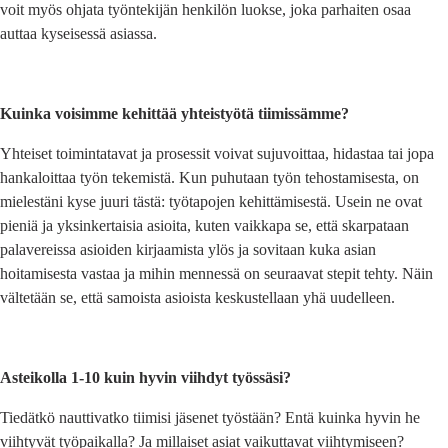
voit myös ohjata työntekijän henkilön luokse, joka parhaiten osaa
auttaa kyseisessä asiassa.
Kuinka voisimme kehittää yhteistyötä tiimissämme?
Yhteiset toimintatavat ja prosessit voivat sujuvoittaa, hidastaa tai jopa
hankaloittaa työn tekemistä. Kun puhutaan työn tehostamisesta, on
mielestäni kyse juuri tästä: työtapojen kehittämisestä. Usein ne ovat
pieniä ja yksinkertaisia asioita, kuten vaikkapa se, että skarpataan
palavereissa asioiden kirjaamista ylös ja sovitaan kuka asian
hoitamisesta vastaa ja mihin mennessä on seuraavat stepit tehty. Näin
vältetään se, että samoista asioista keskustellaan yhä uudelleen.
Asteikolla 1-10 kuin hyvin viihdyt työssäsi?
Tiedätkö nauttivatko tiimisi jäsenet työstään? Entä kuinka hyvin he
viihtyvät työpaikalla? Ja millaiset asiat vaikuttavat viihtymiseen?