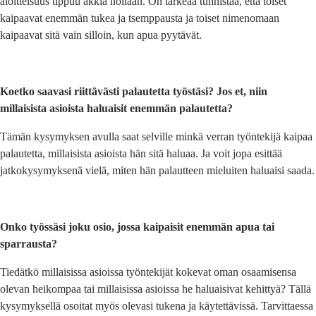
aloitteisuus tippuu äkkiä nollaan. On tärkeää tunnistaa, että toiset
kaipaavat enemmän tukea ja tsemppausta ja toiset nimenomaan
kaipaavat sitä vain silloin, kun apua pyytävät.
Koetko saavasi riittävästi palautetta työstäsi? Jos et, niin
millaisista asioista haluaisit enemmän palautetta?
Tämän kysymyksen avulla saat selville minkä verran työntekijä kaipaa
palautetta, millaisista asioista hän sitä haluaa. Ja voit jopa esittää
jatkokysymyksenä vielä, miten hän palautteen mieluiten haluaisi saada.
Onko työssäsi joku osio, jossa kaipaisit enemmän apua tai
sparrausta?
Tiedätkö millaisissa asioissa työntekijät kokevat oman osaamisensa
olevan heikompaa tai millaisissa asioissa he haluaisivat kehittyä? Tällä
kysymyksellä osoitat myös olevasi tukena ja käytettävissä. Tarvittaessa