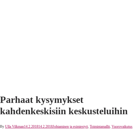
Parhaat kysymykset
kahdenkeskisiin keskusteluihin
By
Ulla Vilkman
14.2.2018
14.2.2018
Johtaminen ja esimiestyö
,
Toimintamallit
,
Vuorovaikutus