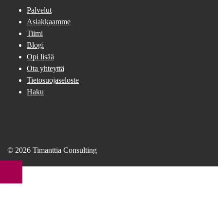
Palvelut
Asiakkaamme
Tiimi
Blogi
Opi lisää
Ota yhteyttä
Tietosuojaseloste
Haku
© 2026 Timanttia Consulting