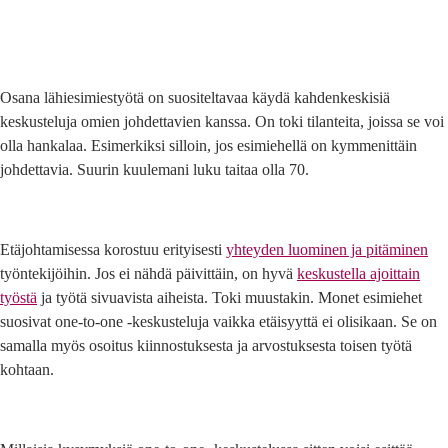
Osana lähiesimiestyötä on suositeltavaa käydä kahdenkeskisiä
keskusteluja omien johdettavien kanssa. On toki tilanteita, joissa se voi
olla hankalaa. Esimerkiksi silloin, jos esimiehellä on kymmenittäin
johdettavia. Suurin kuulemani luku taitaa olla 70.
Etäjohtamisessa korostuu erityisesti
yhteyden luominen ja pitäminen
työntekijöihin. Jos ei nähdä päivittäin, on hyvä
keskustella ajoittain
työstä
ja työtä sivuavista aiheista. Toki muustakin. Monet esimiehet
suosivat one-to-one -keskusteluja vaikka etäisyyttä ei olisikaan. Se on
samalla myös osoitus kiinnostuksesta ja arvostuksesta toisen työtä
kohtaan.