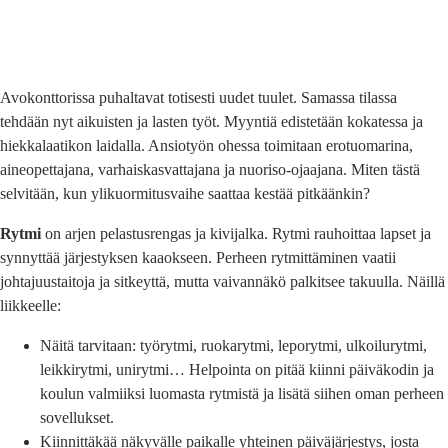
Avokonttorissa puhaltavat totisesti uudet tuulet. Samassa tilassa
tehdään nyt aikuisten ja lasten työt. Myyntiä edistetään kokatessa ja
hiekkalaatikon laidalla. Ansiotyön ohessa toimitaan erotuomarina,
aineopettajana, varhaiskasvattajana ja nuoriso-ojaajana. Miten tästä
selvitään, kun ylikuormitusvaihe saattaa kestää pitkäänkin?
Rytmi
on arjen pelastusrengas ja kivijalka. Rytmi rauhoittaa lapset ja
synnyttää järjestyksen kaaokseen. Perheen rytmittäminen vaatii
johtajuustaitoja ja sitkeyttä, mutta vaivannäkö palkitsee takuulla. Näillä
liikkeelle:
Näitä tarvitaan: työrytmi, ruokarytmi, leporytmi, ulkoilurytmi,
leikkirytmi, unirytmi… Helpointa on pitää kiinni päiväkodin ja
koulun valmiiksi luomasta rytmistä ja lisätä siihen oman perheen
sovellukset.
Kiinnittäkää näkyvälle paikalle yhteinen päiväjärjestys, josta