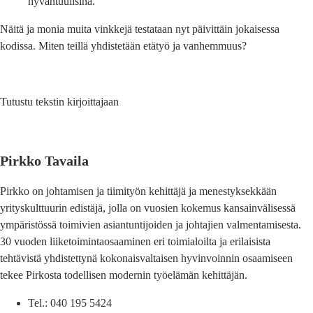
hyväntuulisina.
Näitä ja monia muita vinkkejä testataan nyt päivittäin jokaisessa
kodissa. Miten teillä yhdistetään etätyö ja vanhemmuus?
Tutustu tekstin kirjoittajaan
Pirkko Tavaila
Pirkko on johtamisen ja tiimityön kehittäjä ja menestyksekkään
yrityskulttuurin edistäjä, jolla on vuosien kokemus kansainvälisessä
ympäristössä toimivien asiantuntijoiden ja johtajien valmentamisesta.
30 vuoden liiketoimintaosaaminen eri toimialoilta ja erilaisista
tehtävistä yhdistettynä kokonaisvaltaisen hyvinvoinnin osaamiseen
tekee Pirkosta todellisen modernin työelämän kehittäjän.
Tel.: 040 195 5424