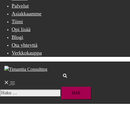
Palvelut
Asiakkaamme
Tiimi
Opi lisää
Blogi
Ota yhteyttä
Verkkokauppa
Search
Toggle
menu
Haku: