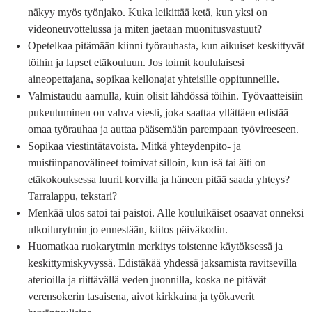
näkyy myös työnjako. Kuka leikittää ketä, kun yksi on
videoneuvottelussa ja miten jaetaan muonitusvastuut?
Opetelkaa pitämään kiinni työrauhasta, kun aikuiset keskittyvät
töihin ja lapset etäkouluun. Jos toimit koululaisesi
aineopettajana, sopikaa kellonajat yhteisille oppitunneille.
Valmistaudu aamulla, kuin olisit lähdössä töihin. Työvaatteisiin
pukeutuminen on vahva viesti, joka saattaa yllättäen edistää
omaa työrauhaa ja auttaa pääsemään parempaan työvireeseen.
Sopikaa viestintätavoista. Mitkä yhteydenpito- ja
muistiinpanovälineet toimivat silloin, kun isä tai äiti on
etäkokouksessa luurit korvilla ja häneen pitää saada yhteys?
Tarralappu, tekstari?
Menkää ulos satoi tai paistoi. Alle kouluikäiset osaavat onneksi
ulkoilurytmin jo ennestään, kiitos päiväkodin.
Huomatkaa ruokarytmin merkitys toistenne käytöksessä ja
keskittymiskyvyssä. Edistäkää yhdessä jaksamista ravitsevilla
aterioilla ja riittävällä veden juonnilla, koska ne pitävät
verensokerin tasaisena, aivot kirkkaina ja työkaverit