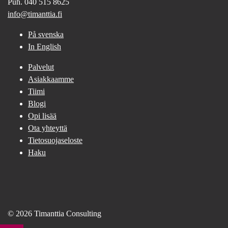
Puh. 040 515 8625
info@timanttia.fi
På svenska
In English
Palvelut
Asiakkaamme
Tiimi
Blogi
Opi lisää
Ota yhteyttä
Tietosuojaseloste
Haku
© 2026 Timanttia Consulting