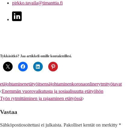
pirkko.tavaila@timanttia.fi
linkedin
Tykkäsitkö? Jaa artikkeli omille kontakteillesi.
etäjohtaminen
etätyö
itsensäjohtaminen
korona
online
rytmi
työtavat
Artikkelien
Enemmän vuorovaikutusta ja sosiaalisuutta etätyöhön
Työn rytmittäminen ja rajaaminen etätyössä
selaus
Vastaa
Sähköpostiosoitettasi ei julkaista.
Pakolliset kentät on merkitty
*