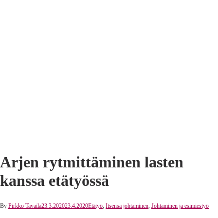
Arjen rytmittäminen lasten
kanssa etätyössä
By
Pirkko Tavaila
23.3.2020
23.4.2020
Etätyö
,
Itsensä johtaminen
,
Johtaminen ja esimiestyö