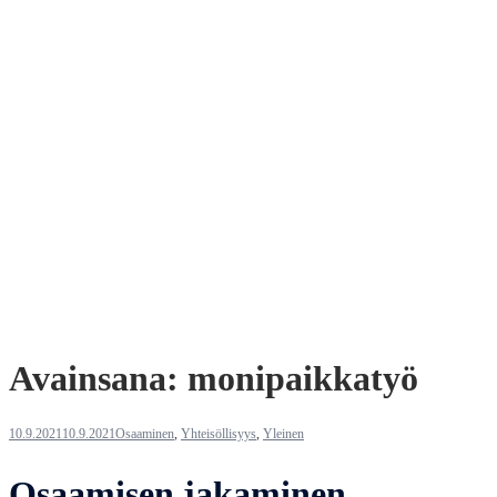
Avainsana:
monipaikkatyö
10.9.2021
10.9.2021
Osaaminen
,
Yhteisöllisyys
,
Yleinen
Osaamisen jakaminen