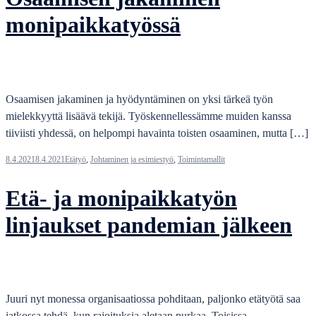
monipaikkatyössä
Osaamisen jakaminen ja hyödyntäminen on yksi tärkeä työn
mielekkyyttä lisäävä tekijä. Työskennellessämme muiden kanssa
tiiviisti yhdessä, on helpompi havainta toisten osaaminen, mutta […]
8.4.2021
8.4.2021
Etätyö
,
Johtaminen ja esimiestyö
,
Toimintamallit
Etä- ja monipaikkatyön
linjaukset pandemian jälkeen
Juuri nyt monessa organisaatiossa pohditaan, paljonko etätyötä saa
jatkossa tehdä, kun rajoituksia aletaan purkaa. Toisissa