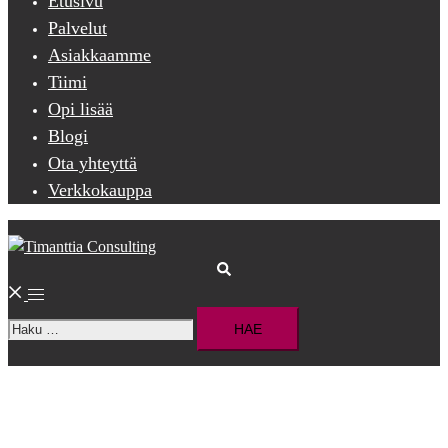
Etusivu
Palvelut
Asiakkaamme
Tiimi
Opi lisää
Blogi
Ota yhteyttä
Verkkokauppa
Search
Toggle
Haku:
menu