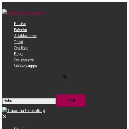
Siirry
pääsisältöön
Etusivu
Palvelut
Asiakkaamme
Tiimi
Opi lisää
Blogi
Ota yhteyttä
Verkkokauppa
Search
Haku:
Close
menu