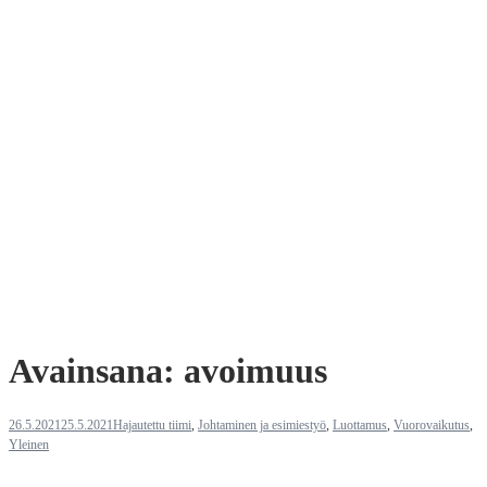
Avainsana:
avoimuus
26.5.2021
25.5.2021
Hajautettu tiimi
,
Johtaminen ja esimiestyö
,
Luottamus
,
Vuorovaikutus
,
Yleinen