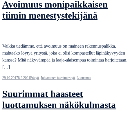
Avoimuus monipaikkaisen
tiimin menestystekijänä
Vaikka tiedämme, että avoimuus on maineen rakennuspalikka,
mahtaako löytyä yritystä, joka ei olisi kompastellut läpinäkyvyyden
kanssa? Mitä näkyvämpää ja laaja-alaisempaa toimintaa harjoitetaan,
[…]
29.10.2017
8.2.2021
Etätyö
,
Johtaminen ja esimiestyö
,
Luottamus
Suurimmat haasteet
luottamuksen näkökulmasta