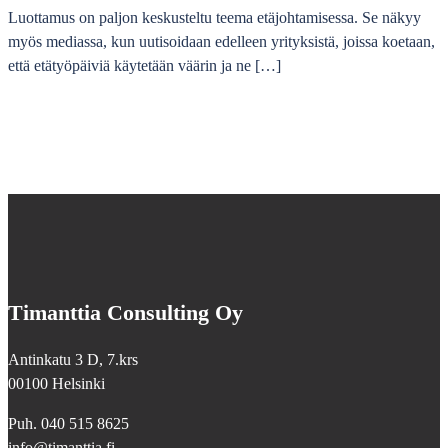
Luottamus on paljon keskusteltu teema etäjohtamisessa. Se näkyy
myös mediassa, kun uutisoidaan edelleen yrityksistä, joissa koetaan,
että etätyöpäiviä käytetään väärin ja ne […]
Timanttia Consulting Oy
Antinkatu 3 D, 7.krs
00100 Helsinki
Puh. 040 515 8625
info@timanttia.fi