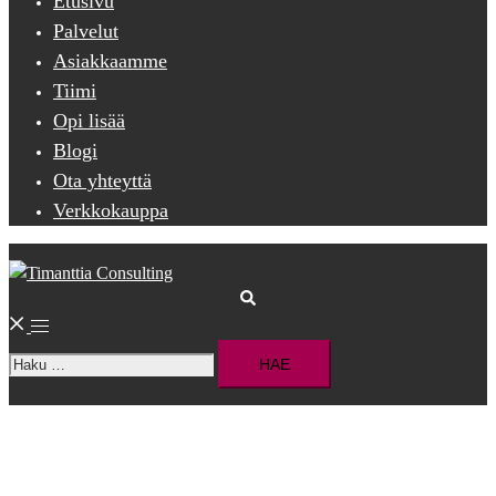
Etusivu
Palvelut
Asiakkaamme
Tiimi
Opi lisää
Blogi
Ota yhteyttä
Verkkokauppa
Search
Toggle
Haku:
menu