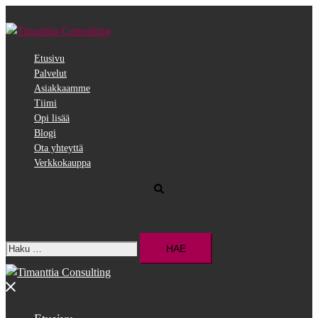
Siirry
pääsisältöön
Etusivu
Palvelut
Asiakkaamme
Tiimi
Opi lisää
Blogi
Ota yhteyttä
Verkkokauppa
Search
Haku:
Close
menu