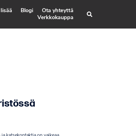
lisää
Blogi
Ota yhteyttä
Search
Verkkokauppa
ristössä
 ja katsekontaktia on vaikeaa