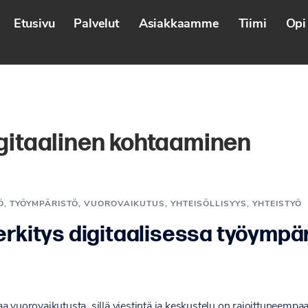
Etusivu
Palvelut
Asiakkaamme
Tiimi
Opi 
gitaalinen kohtaaminen
Ö
,
TYÖYMPÄRISTÖ
,
VUOROVAIKUTUS
,
YHTEISÖLLISYYS
,
YHTEISTYÖ
rkitys digitaalisessa työympä
a vuorovaikutusta, sillä viestintä ja keskustelu on rajoittuneempaa