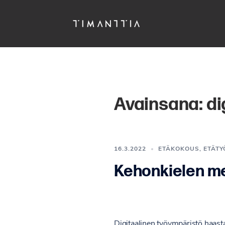
Siirry
pääsisältöön
Avainsana:
di
16.3.2022
ETÄKOKOUS
,
ETÄTY
Kehonkielen me
Digitaalinen työympäristö haasta