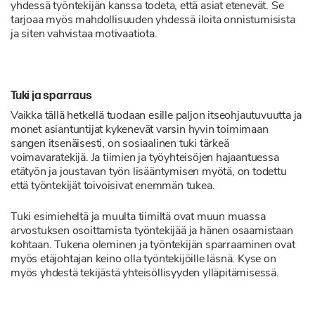
yhdessä työntekijän kanssa todeta, että asiat etenevät. Se
tarjoaa myös mahdollisuuden yhdessä iloita onnistumisista
ja siten vahvistaa motivaatiota.
Tuki ja sparraus
Vaikka tällä hetkellä tuodaan esille paljon itseohjautuvuutta ja
monet asiantuntijat kykenevät varsin hyvin toimimaan
sangen itsenäisesti, on sosiaalinen tuki tärkeä
voimavaratekijä. Ja tiimien ja työyhteisöjen hajaantuessa
etätyön ja joustavan työn lisääntymisen myötä, on todettu
että työntekijät toivoisivat enemmän tukea.
Tuki esimieheltä ja muulta tiimiltä ovat muun muassa
arvostuksen osoittamista työntekijää ja hänen osaamistaan
kohtaan. Tukena oleminen ja työntekijän sparraaminen ovat
myös etäjohtajan keino olla työntekijöille läsnä. Kyse on
myös yhdestä tekijästä yhteisöllisyyden ylläpitämisessä.