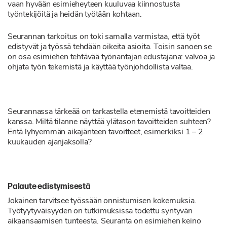
vaan hyvään esimieheyteen kuuluvaa kiinnostusta
työntekijöitä ja heidän työtään kohtaan.
Seurannan tarkoitus on toki samalla varmistaa, että työt
edistyvät ja työssä tehdään oikeita asioita. Toisin sanoen se
on osa esimiehen tehtävää työnantajan edustajana: valvoa ja
ohjata työn tekemistä ja käyttää työnjohdollista valtaa.
Seurannassa tärkeää on tarkastella etenemistä tavoitteiden
kanssa. Miltä tilanne näyttää ylätason tavoitteiden suhteen?
Entä lyhyemmän aikajänteen tavoitteet, esimerkiksi 1 – 2
kuukauden ajanjaksolla?
Palaute edistymisestä
Jokainen tarvitsee työssään onnistumisen kokemuksia.
Työtyytyväisyyden on tutkimuksissa todettu syntyvän
aikaansaamisen tunteesta. Seuranta on esimiehen keino