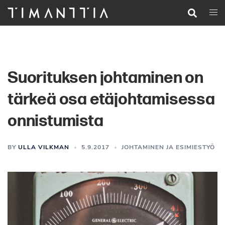
Siirry
Search
Togg
pääsisältöön
men
Suorituksen johtaminen on
tärkeä osa etäjohtamisessa
onnistumista
BY
ULLA VILKMAN
5.9.2017
JOHTAMINEN JA ESIMIESTYÖ