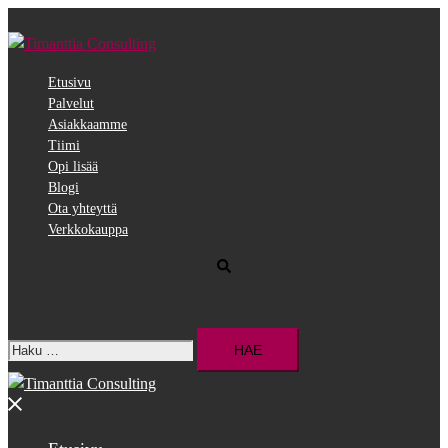
Siirry
pääsisältöön
Etusivu
Palvelut
Asiakkaamme
Tiimi
Opi lisää
Blogi
Ota yhteyttä
Verkkokauppa
Search
Haku:
Close
menu