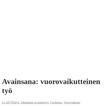
Avainsana:
vuorovaikutteinen
työ
4.1.2017
Etätyö
,
Johtaminen ja esimiestyö
,
Luottamus
,
Vuorovaikutus