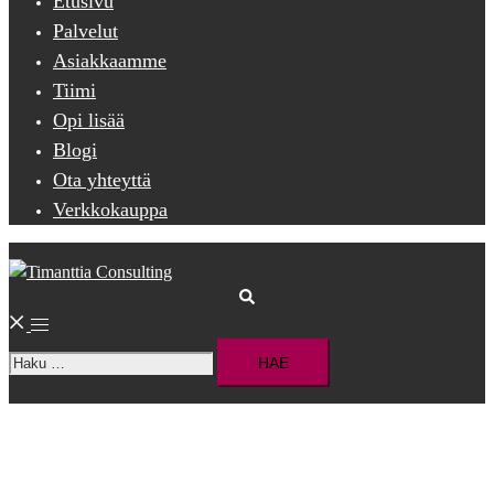
Etusivu
Palvelut
Asiakkaamme
Tiimi
Opi lisää
Blogi
Ota yhteyttä
Verkkokauppa
Search
Toggle
Haku:
menu