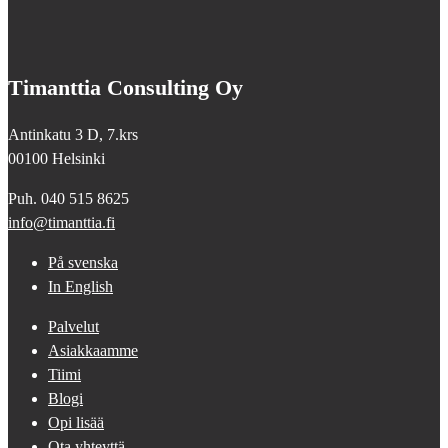
Timanttia Consulting Oy
Antinkatu 3 D, 7.krs
00100 Helsinki
Puh. 040 515 8625
info@timanttia.fi
På svenska
In English
Palvelut
Asiakkaamme
Tiimi
Blogi
Opi lisää
Ota yhteyttä