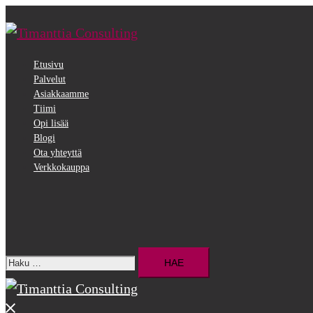
Siirry
pääsisältöön
Etusivu
Palvelut
Asiakkaamme
Tiimi
Opi lisää
Blogi
Ota yhteyttä
Verkkokauppa
Search
Haku:
Close