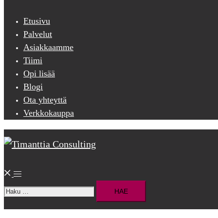
menu
Etusivu
Palvelut
Asiakkaamme
Tiimi
Opi lisää
Blogi
Ota yhteyttä
Verkkokauppa
Search
Toggle
Haku:
menu