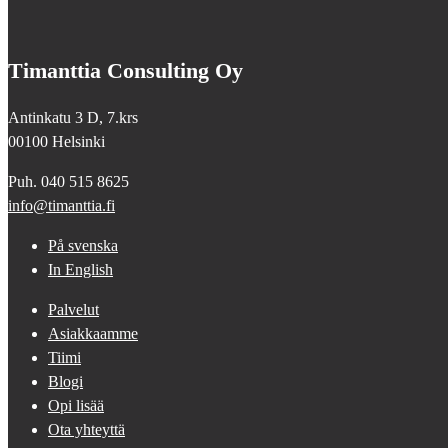
Timanttia Consulting Oy
Antinkatu 3 D, 7.krs
00100 Helsinki
Puh. 040 515 8625
info@timanttia.fi
På svenska
In English
Palvelut
Asiakkaamme
Tiimi
Blogi
Opi lisää
Ota yhteyttä