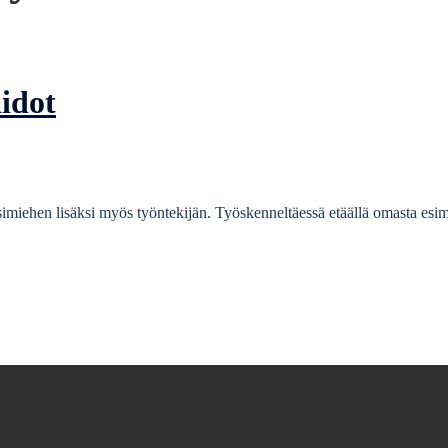
aidot
simiehen lisäksi myös työntekijän. Työskenneltäessä etäällä omasta esimi