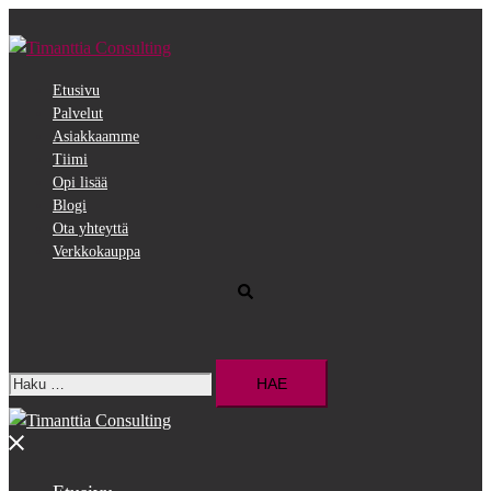
Siirry
pääsisältöön
Etusivu
Palvelut
Asiakkaamme
Tiimi
Opi lisää
Blogi
Ota yhteyttä
Verkkokauppa
Search
Haku:
Close
menu