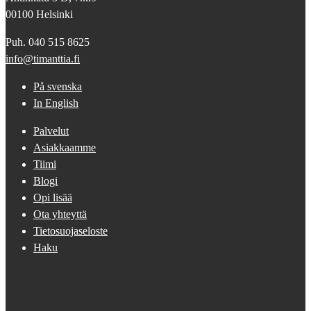
00100 Helsinki
Puh. 040 515 8625
info@timanttia.fi
På svenska
In English
Palvelut
Asiakkaamme
Tiimi
Blogi
Opi lisää
Ota yhteyttä
Tietosuojaseloste
Haku