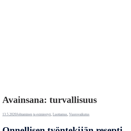
Avainsana:
turvallisuus
13.5.2020
Johtaminen ja esimiestyö
,
Luottamus
,
Vuorovaikutus
Onnellisen työntekijän resepti