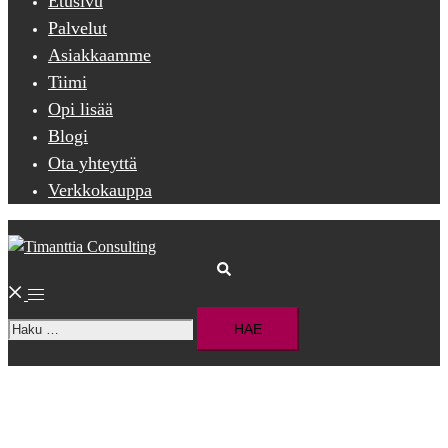
Etusivu
Palvelut
Asiakkaamme
Tiimi
Opi lisää
Blogi
Ota yhteyttä
Verkkokauppa
Search
Toggle
Haku:
menu