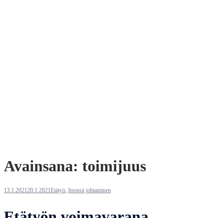
Avainsana:
toimijuus
13.1.2021
20.1.2021
Etätyö
,
Itsensä johtaminen
Etätyön voimavarana