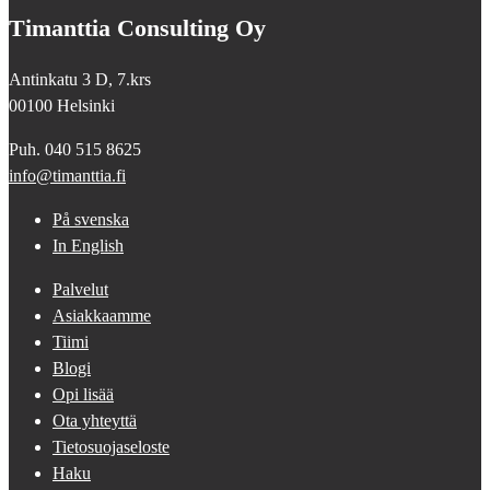
Timanttia Consulting Oy
Antinkatu 3 D, 7.krs
00100 Helsinki
Puh. 040 515 8625
info@timanttia.fi
På svenska
In English
Palvelut
Asiakkaamme
Tiimi
Blogi
Opi lisää
Ota yhteyttä
Tietosuojaseloste
Haku