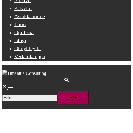
Etusivu
Palvelut
Asiakkaamme
Tiimi
Opi lisää
Blogi
Ota yhteyttä
Verkkokauppa
Search
Toggle
Haku:
menu