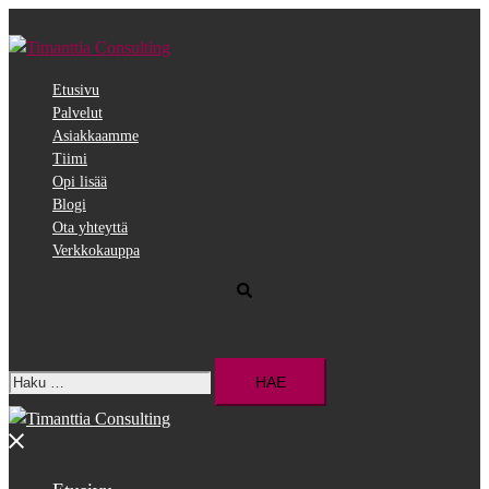
Siirry
pääsisältöön
Etusivu
Palvelut
Asiakkaamme
Tiimi
Opi lisää
Blogi
Ota yhteyttä
Verkkokauppa
Search
Haku:
Close
menu