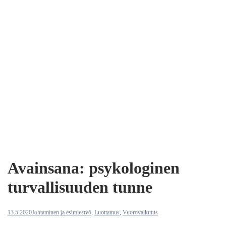
Avainsana:
psykologinen
turvallisuuden tunne
13.5.2020
Johtaminen ja esimiestyö
,
Luottamus
,
Vuorovaikutus