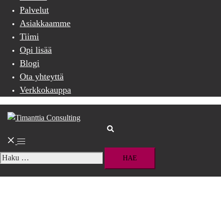
Palvelut
Asiakkaamme
Tiimi
Opi lisää
Blogi
Ota yhteyttä
Verkkokauppa
Search
Toggle
menu
Haku: