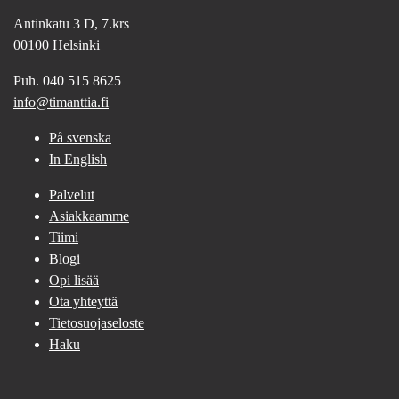
Antinkatu 3 D, 7.krs
00100 Helsinki
Puh. 040 515 8625
info@timanttia.fi
På svenska
In English
Palvelut
Asiakkaamme
Tiimi
Blogi
Opi lisää
Ota yhteyttä
Tietosuojaseloste
Haku