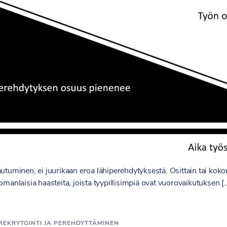
autuminen, ei juurikaan eroa lähiperehdytyksestä. Osittain tai kok
omanlaisia haasteita, joista tyypillisimpiä ovat vuorovaikutuksen [
REKRYTOINTI JA PEREHDYTTÄMINEN