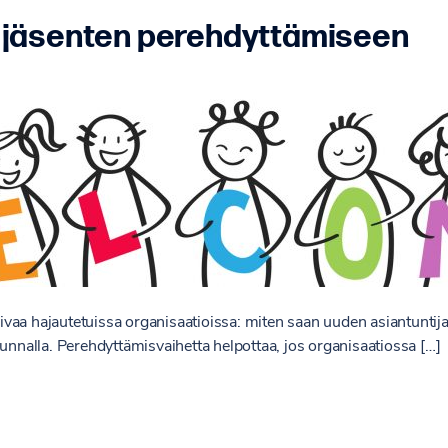
in jäsenten perehdyttämiseen
vaa hajautetuissa organisaatioissa: miten saan uuden asiantuntij
kunnalla. Perehdyttämisvaihetta helpottaa, jos organisaatiossa […]