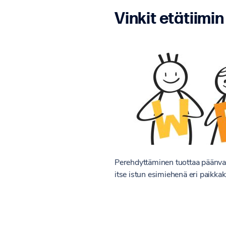
Vinkit etätiim
Perehdyttäminen tuottaa päänvai
itse istun esimiehenä eri paikka