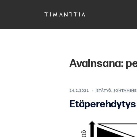
Siirry
pääsisältöön
Avainsana:
pe
24.2.2021
ETÄTYÖ
,
JOHTAMINE
Etäperehdytys j