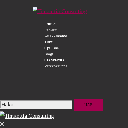
Siirry
pääsisältöön
Etusivu
Palvelut
Asiakkaamme
Tiimi
Opi lisää
Blogi
Ota yhteyttä
Verkkokauppa
Search
Haku:
Close