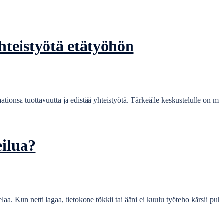
hteistyötä etätyöhön
ationsa tuottavuutta ja edistää yhteistyötä. Tärkeälle keskustelulle on my
eilua?
laa. Kun netti lagaa, tietokone tökkii tai ääni ei kuulu työteho kärsi