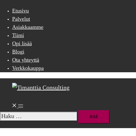
menu
Etusivu
Palvelut
Asiakkaamme
Tiimi
Opi lisää
Blogi
Ota yhteyttä
Verkkokauppa
Search
Toggle
menu
Haku: