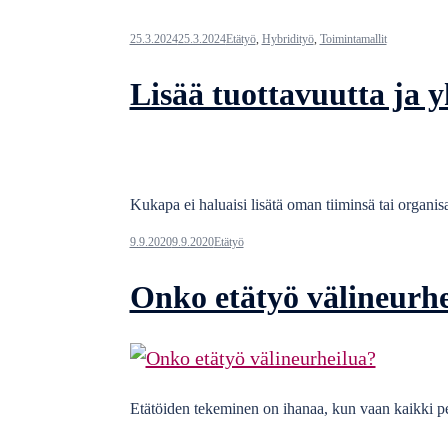
25.3.2024
25.3.2024
Etätyö
,
Hybridityö
,
Toimintamallit
Lisää tuottavuutta ja y
Kukapa ei haluaisi lisätä oman tiiminsä tai organisa
9.9.2020
9.9.2020
Etätyö
Onko etätyö välineurh
Etätöiden tekeminen on ihanaa, kun vaan kaikki pe