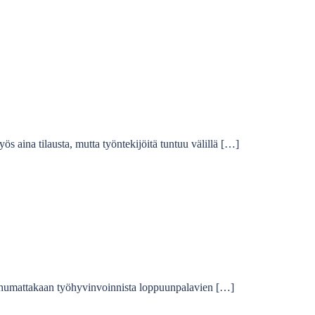
ös aina tilausta, mutta työntekijöitä tuntuu välillä […]
i puhumattakaan työhyvinvoinnista loppuunpalavien […]