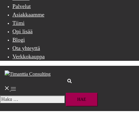
Palvelut
Asiakkaamme
Tiimi
Opi lisää
Blogi
Ota yhteyttä
Verkkokauppa
Search
Toggle
menu
Haku: