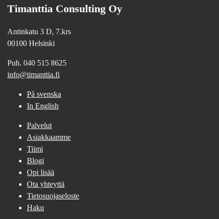
Timanttia Consulting Oy
Antinkatu 3 D, 7.krs
00100 Helsinki
Puh. 040 515 8625
info@timanttia.fi
På svenska
In English
Palvelut
Asiakkaamme
Tiimi
Blogi
Opi lisää
Ota yhteyttä
Tietosuojaseloste
Haku