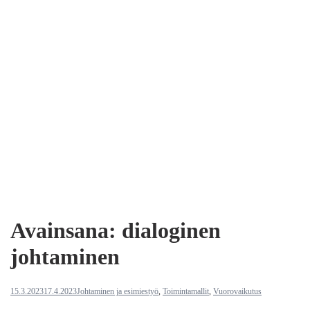
Avainsana:
dialoginen
johtaminen
15.3.2023
17.4.2023
Johtaminen ja esimiestyö
,
Toimintamallit
,
Vuorovaikutus