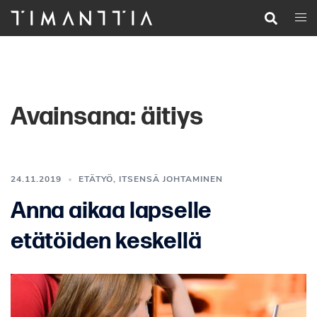
Siirry
Search
Togg
pääsisältöön
men
Avainsana:
äitiys
24.11.2019
ETÄTYÖ
,
ITSENSÄ JOHTAMINEN
Anna aikaa lapselle
etätöiden keskellä