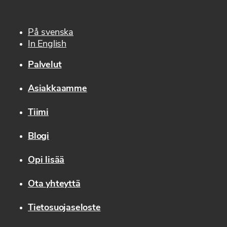
På svenska
In English
Palvelut
Asiakkaamme
Tiimi
Blogi
Opi lisää
Ota yhteyttä
Tietosuojaseloste