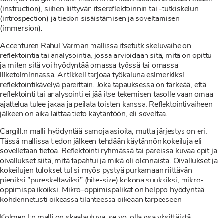
(instruction), siihen liittyvän itsereflektoinnin tai -tutkiskelun
(introspection) ja tiedon sisäistämisen ja soveltamisen
(immersion).
Accenturen Rahul Varman mallissa itsetutkiskeluvaihe on
reflektointia tai analysointia, jossa arvioidaan sitä, mitä on opittu
ja miten sitä voi hyödyntää omassa työssä tai omassa
liiketoiminnassa. Artikkeli tarjoaa työkaluna esimerkiksi
reflektointikävelyä pareittain. Joka tapauksessa on tärkeää, että
reflektointi tai analysointi ei jää itse tekemisen tasolle vaan omaa
ajattelua tulee jakaa ja peilata toisten kanssa. Reflektointivaiheen
jälkeen on aika laittaa tieto käytäntöön, eli soveltaa.
Cargill:n malli hyödyntää samoja asioita, mutta järjestys on eri.
Tässä mallissa tiedon jälkeen tehdään käytännön kokeiluja eli
sovelletaan tietoa. Reflektointi ryhmässä tai pareissa kuvaa opit ja
oivallukset siitä, mitä tapahtui ja mikä oli olennaista. Oivallukset ja
kokeilujen tulokset tulisi myös pystyä purkamaan riittävän
pieniksi ”pureskeltaviksi” (bite-size) kokonaisuuksiksi, mikro-
oppimispalikoiksi. Mikro-oppimispalikat on helppo hyödyntää
kohdennetusti oikeassa tilanteessa oikeaan tarpeeseen.
Kolmen I:n malli on skaalautuva, se voi olla osa yksittäistä