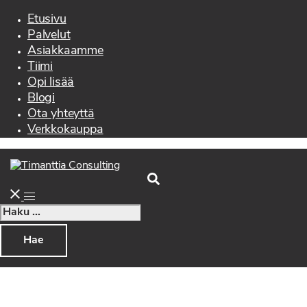
menu
Etusivu
Palvelut
Asiakkaamme
Tiimi
Opi lisää
Blogi
Ota yhteyttä
Verkkokauppa
Search
Toggle
menu
Haku: