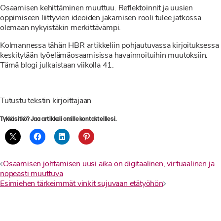
Osaamisen kehittäminen muuttuu. Reflektoinnit ja uusien
oppimiseen liittyvien ideoiden jakamisen rooli tulee jatkossa
olemaan nykyistäkin merkittävämpi.
Kolmannessa tähän HBR artikkeliin pohjautuvassa kirjoituksessa
keskitytään työelämäosaamisissa havainnoituihin muutoksiin.
Tämä blogi julkaistaan viikolla 41.
Tutustu tekstin kirjoittajaan
Tykkäsitkö? Jaa artikkeli omille kontakteillesi.
Artikkelien
Osaamisen johtamisen uusi aika on digitaalinen, virtuaalinen ja
nopeasti muuttuva
selaus
Esimiehen tärkeimmät vinkit sujuvaan etätyöhön