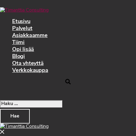
Siirry
pääsisältöön
Etusivu
Palvelut
Asiakkaamme
Tiimi
Opi lisää
Blogi
Ota yhteyttä
Verkkokauppa
Search
Haku:
Close