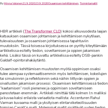
By
Minna Valonen
21.9.2020
23.9.2020
Osaamisen kehittäminen
,
Toimintamallit
HBR artikkeli (
The Transformer CLO
) kokosi alkuvuodesta laajan
katsauksen osaamisen johtamisen ja kehittämisen nykytilaan,
tulevaisuuteen ja osaamisen johtamisessa tapahtuviin
muutoksiin. Tässä toisessa kirjoituksessa on pyritty kiteyttämään
artikkelissa esitelty tiedon, soveltamisen ja oppien jakamisen
kehä. Lisäksi tässä on kuvattu artikkelissa esitelty DSB-pankin
Galdalf-opintorahakäytäntö.
Osaamisen kehittämisen muutosten myötä oppimisen osaksi
tulee aiempaa systemaattisemmin myös kehittämisen, kokeilujen
tai simuloinnin ja reflektoinnin sekä näihin liittyvän oppien ja
oivallusten jakamisen prosessi. Osaamisen kehittämisessä tiedon
”kaatamisen” rooli pienenee ja oppimisen soveltamiseen
panostetaan enemmän. Artikkeli nimittää tätä kolmen I:n malliksi
ja kuvaa kaksi erilaista variaatiota mallista: Accenturen Rahul
Varman kuvaama malli ja yksityisen elintarviketeollisuuden
toimijan Cargill’n malli. Molemmat mallit sisältävät uuden tiedon