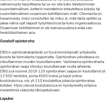
valmennusta harjoitteena tai se voi olla koko liiketoiminnan
suunnitelmallinen, ketterin menetelmin toteutettava kokeilu tai
suunnitelmallinen osaamisen kehittämisen malli. Olennaista on
havainnoida, miksi onnistuttiin tai miksi ei, mitä tästä opittiin ja
jakaa nämä opit laajasti työyhteisössä tai koko organisaatiossa.
Osaamisen kehittäminen ei ole tulevaisuudessa enää vain
henkilökohtainen asia.
Gandalf-opintoraha
DBS:n opintorahakäytäntö on hyvä toimintamalli yritykselle,
koosta tai toimialasta riippumatta. Opintorahan ydinideana on
sitouttaminen muiden kouluttamiseen. Vastineena opintorahasta
opintorahan saaja sitoutuu kouluttamaan muita aiheesta.
DBS:ssä vuonna 2019 120 opintorahan saajaa on kouluttanut yli
13 500 henkilöä, joista 4000 livenä ja loput online-
koulutuksissa, siis yli 110 koulutettua jokaista opintorahaa
kohden. Myös näissä koulutuksissa on hyödynnetty erilaisia
menetelmiä videoista lähiopetukseen.
Lopuksi