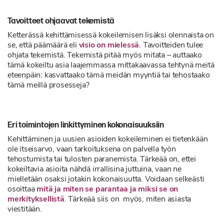
Tavoitteet ohjaavat tekemistä
Ketterässä kehittämisessä kokeilemisen lisäksi olennaista on
se, että päämäärä eli
visio on mielessä
. Tavoitteiden tulee
ohjata tekemistä. Tekemistä pitää myös mitata – auttaako
tämä kokeiltu asia laajemmassa mittakaavassa tehtynä meitä
eteenpäin: kasvattaako tämä meidän myyntiä tai tehostaako
tämä meillä prosesseja?
Eri toimintojen linkittyminen kokonaisuuksiin
Kehittäminen ja uusien asioiden kokeileminen ei tietenkään
ole itseisarvo, vaan tarkoituksena on palvella työn
tehostumista tai tulosten paranemista. Tärkeää on, ettei
kokeiltavia asioita nähdä irrallisina juttuina, vaan ne
mielletään osaksi jotakin kokonaisuutta. Voidaan selkeästi
osoittaa
mitä ja miten se parantaa ja miksi se on
merkityksellistä
. Tärkeää siis on myös, miten asiasta
viestitään.