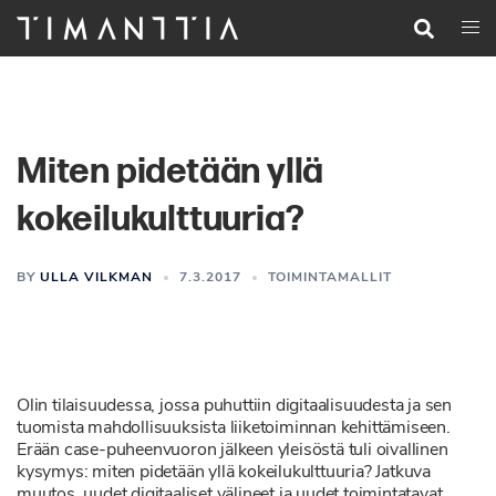
Siirry
Search
Togg
pääsisältöön
men
Miten pidetään yllä
kokeilukulttuuria?
BY
ULLA VILKMAN
7.3.2017
TOIMINTAMALLIT
Olin tilaisuudessa, jossa puhuttiin digitaalisuudesta ja sen
tuomista mahdollisuuksista liiketoiminnan kehittämiseen.
Erään case-puheenvuoron jälkeen yleisöstä tuli oivallinen
kysymys: miten pidetään yllä kokeilukulttuuria? Jatkuva
muutos, uudet digitaaliset välineet ja uudet toimintatavat