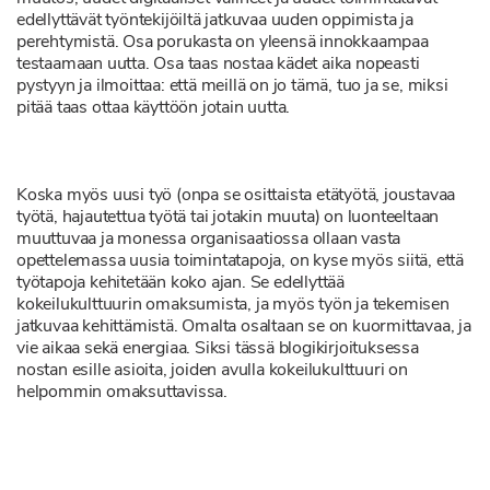
edellyttävät työntekijöiltä jatkuvaa uuden oppimista ja
perehtymistä. Osa porukasta on yleensä innokkaampaa
testaamaan uutta. Osa taas nostaa kädet aika nopeasti
pystyyn ja ilmoittaa: että meillä on jo tämä, tuo ja se, miksi
pitää taas ottaa käyttöön jotain uutta.
Koska myös uusi työ (onpa se osittaista etätyötä, joustavaa
työtä, hajautettua työtä tai jotakin muuta) on luonteeltaan
muuttuvaa ja monessa organisaatiossa ollaan vasta
opettelemassa uusia toimintatapoja, on kyse myös siitä, että
työtapoja kehitetään koko ajan. Se edellyttää
kokeilukulttuurin omaksumista, ja myös työn ja tekemisen
jatkuvaa kehittämistä. Omalta osaltaan se on kuormittavaa, ja
vie aikaa sekä energiaa. Siksi tässä blogikirjoituksessa
nostan esille asioita, joiden avulla kokeilukulttuuri on
helpommin omaksuttavissa.