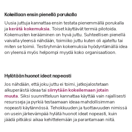
Kokeillaan ensin pienellä porukalla
Uusia juttuja kannattaa ensin testata pienemmällä porukalla
ja
kerätä kokemuksia
. Toiset käyttävät termiä pilotoida.
Kokemusten kerääminen on hyvä juttu. Suhteellisen pienellä
vaivalla yleensä nähdään, toimiiko juttu kuten oli ajateltu tai
miten se toimii. Testiryhmän kokemuksia hyödyntämällä idea
on yleensä myös helpompi myydä koko organisaatioon.
Hylätään huonot ideat nopeasti
Jos nähdään, että joku juttu ei toimi, jatkojalostetaan
alkuperäistä ideaa tai
siirrytään kokeilemaan jotain
muuta
. Siksi suunnitteluun kannattaa käyttää vain rajallisesti
resursseja ja pyrkiä testaamaan ideaa mahdollisimman
nopeasti käytännössä. Tehokkuuden ja tuottavuuden nimissä
on usein järkevämpää hylätä huonot ideat nopeasti, kuin
jäädä pitkäksi aikaa kehittelemään ja parantamaan niitä.