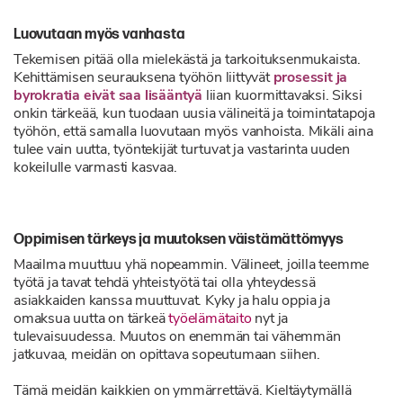
Luovutaan myös vanhasta
Tekemisen pitää olla mielekästä ja tarkoituksenmukaista.
Kehittämisen seurauksena työhön liittyvät
prosessit ja
byrokratia eivät saa lisääntyä
liian kuormittavaksi. Siksi
onkin tärkeää, kun tuodaan uusia välineitä ja toimintatapoja
työhön, että samalla luovutaan myös vanhoista. Mikäli aina
tulee vain uutta, työntekijät turtuvat ja vastarinta uuden
kokeilulle varmasti kasvaa.
Oppimisen tärkeys ja muutoksen väistämättömyys
Maailma muuttuu yhä nopeammin. Välineet, joilla teemme
työtä ja tavat tehdä yhteistyötä tai olla yhteydessä
asiakkaiden kanssa muuttuvat. Kyky ja halu oppia ja
omaksua uutta on tärkeä
työelämätaito
nyt ja
tulevaisuudessa. Muutos on enemmän tai vähemmän
jatkuvaa, meidän on opittava sopeutumaan siihen.
Tämä meidän kaikkien on ymmärrettävä. Kieltäytymällä