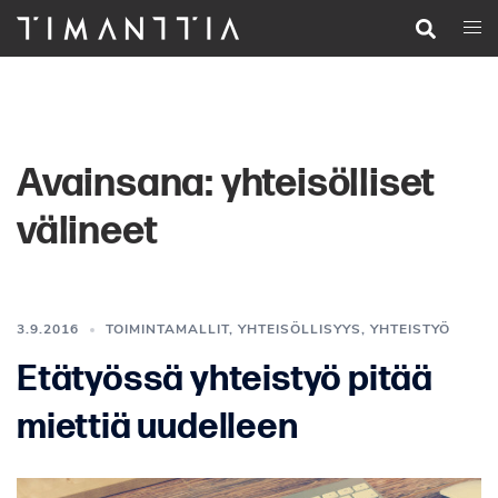
Siirry
Search
Togg
pääsisältöön
men
Avainsana:
yhteisölliset
välineet
3.9.2016
TOIMINTAMALLIT
,
YHTEISÖLLISYYS
,
YHTEISTYÖ
Etätyössä yhteistyö pitää
miettiä uudelleen