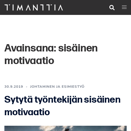
Siirry
Search
Togg
pääsisältöön
men
Avainsana:
sisäinen
motivaatio
30.9.2019
JOHTAMINEN JA ESIMIESTYÖ
Sytytä työntekijän sisäinen
motivaatio