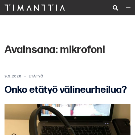
Siirry
Search
Togg
pääsisältöön
men
Avainsana:
mikrofoni
9.9.2020
ETÄTYÖ
Onko etätyö välineurheilua?