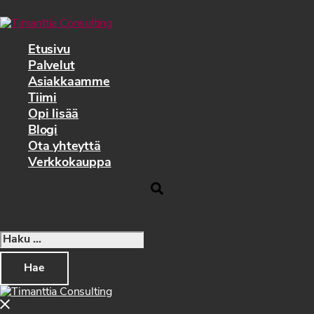
Siirry
pääsisältöön
Etusivu
Palvelut
Asiakkaamme
Tiimi
Opi lisää
Blogi
Ota yhteyttä
Verkkokauppa
Search
Haku:
Close