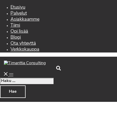
menu
Etusivu
Palvelut
Asiakkaamme
Tiimi
Opi lisää
Blogi
Ota yhteyttä
Verkkokauppa
Search
Toggle
menu
Haku: