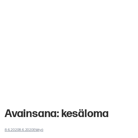
Avainsana:
kesäloma
8.6.2020
8.6.2020
Etätyö