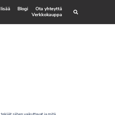
lisää
Blogi
Ota yhteyttä
Search
Verkkokauppa
kijät siihen vaikuttavat ja mitä