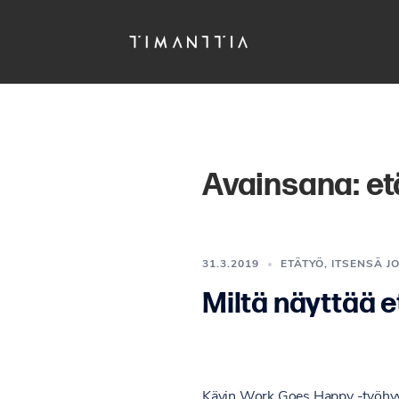
Siirry
pääsisältöön
Avainsana:
et
31.3.2019
ETÄTYÖ
,
ITSENSÄ J
Miltä näyttää 
Kävin Work Goes Happy -työhyvin