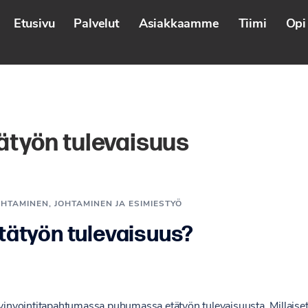
Etusivu
Palvelut
Asiakkaamme
Tiimi
Opi 
ätyön tulevaisuus
OHTAMINEN
,
JOHTAMINEN JA ESIMIESTYÖ
etätyön tulevaisuus?
vointitapahtumassa puhumassa etätyön tulevaisuusta. Millaiset te