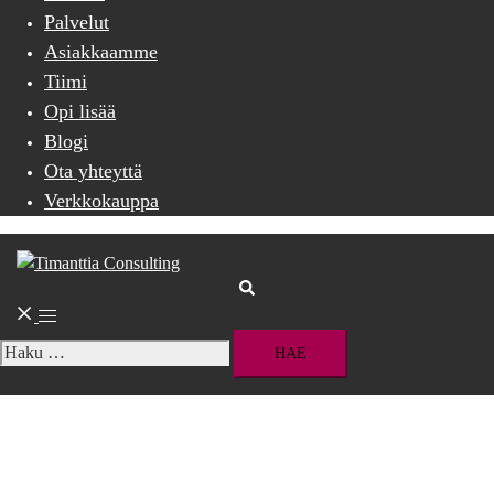
Palvelut
Asiakkaamme
Tiimi
Opi lisää
Blogi
Ota yhteyttä
Verkkokauppa
Search
Toggle
menu
Haku: