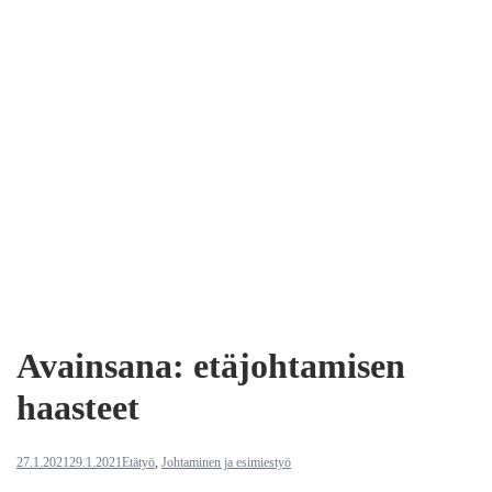
Avainsana:
etäjohtamisen
haasteet
27.1.2021
29.1.2021
Etätyö
,
Johtaminen ja esimiestyö