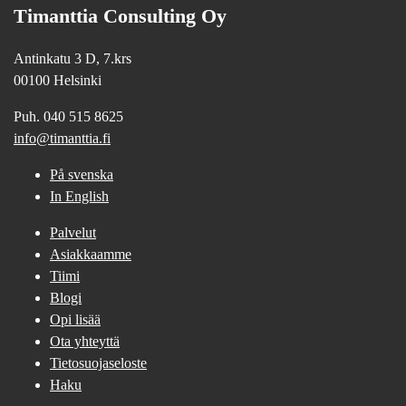
Timanttia Consulting Oy
Antinkatu 3 D, 7.krs
00100 Helsinki
Puh. 040 515 8625
info@timanttia.fi
På svenska
In English
Palvelut
Asiakkaamme
Tiimi
Blogi
Opi lisää
Ota yhteyttä
Tietosuojaseloste
Haku