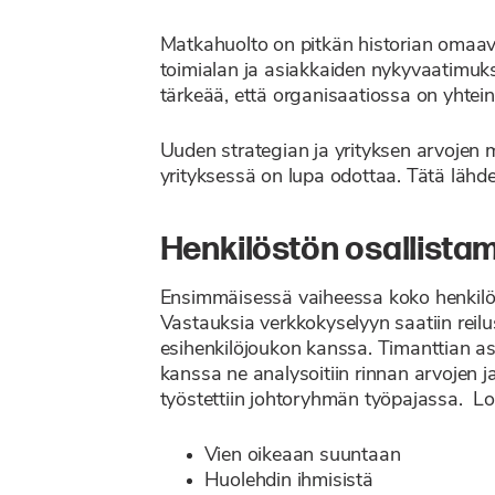
Matkahuolto on pitkän historian omaav
toimialan ja asiakkaiden nykyvaatimuks
tärkeää, että organisaatiossa on yhtei
Uuden strategian ja yrityksen arvojen m
yrityksessä on lupa odottaa. Tätä lähd
Henkilöstön osallista
Ensimmäisessä vaiheessa koko henkilö 
Vastauksia verkkokyselyyn saatiin reilust
esihenkilöjoukon kanssa. Timanttian asi
kanssa ne analysoitiin rinnan arvojen 
työstettiin johtoryhmän työpajassa. Lop
Vien oikeaan suuntaan
Huolehdin ihmisistä