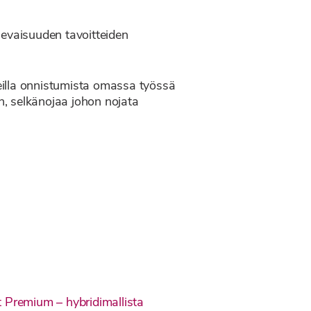
ulevaisuuden tavoitteiden
reilla onnistumista omassa työssä
ön, selkänojaa johon nojata
 Premium – hybridimallista