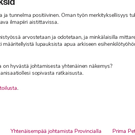
ksia
sta ja tunnelma positiivinen. Oman työn merkityksellisyys t
va ilmapiiri aistittavissa.
amistyössä arvostetaan ja odotetaan, ja minkälaisilla mitta
ti määritellyistä lupauksista apua arkiseen esihenkilötyöh
lla on hyvästä johtamisesta yhtenäinen näkemys?
anisaatiollesi sopivasta ratkaisusta.
oilusta
.
Yhtenäisempää johtamista Provincialla
Prima Pet