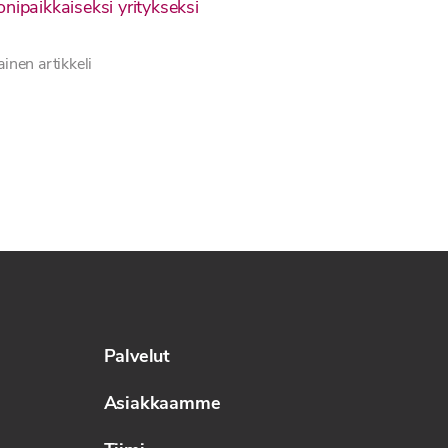
onipaikkaiseksi yritykseksi
5
inen artikkeli
Palvelut
Asiakkaamme