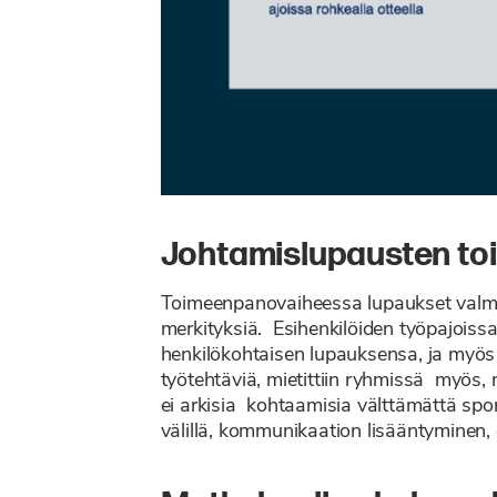
Johtamislupausten t
Toimeenpanovaiheessa lupaukset valmenne
merkityksiä. Esihenkilöiden työpajoiss
henkilökohtaisen lupauksensa, ja myös j
työtehtäviä, mietittiin ryhmissä myös, m
ei arkisia kohtaamisia välttämättä spo
välillä, kommunikaation lisääntyminen, o