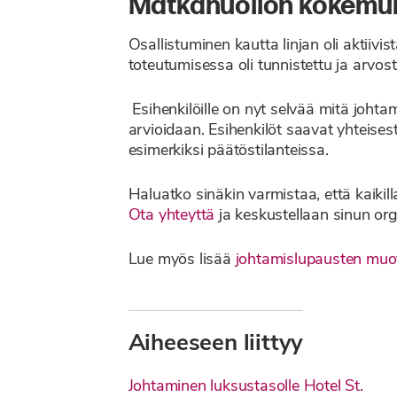
Matkahuollon kokemu
Osallistuminen kautta linjan oli aktiivi
toteutumisessa oli tunnistettu ja arvosta
Esihenkilöille on nyt selvää mitä joht
arvioidaan. Esihenkilöt saavat yhteises
esimerkiksi päätöstilanteissa.
Haluatko sinäkin varmistaa, että kaiki
Ota yhteyttä
ja keskustellaan sinun org
Lue myös lisää
johtamislupausten muot
Aiheeseen liittyy
Johtaminen luksustasolle Hotel St.