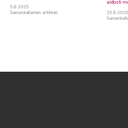
aidosti m
5.8.2025
Samankaltainen artikkeli
25.6.202
Samankalta