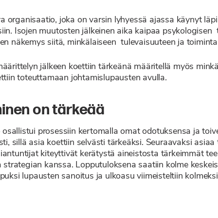
a organisaatio, joka on varsin lyhyessä ajassa käynyt lä
iin. Isojen muutosten jälkeinen aika kaipaa psykologisen 
nen näkemys siitä, minkälaiseen tulevaisuuteen ja toiminta
äärittelyn jälkeen koettiin tärkeänä määritellä myös minkä
ettiin toteuttamaan johtamislupausten avulla.
minen on tärkeää
osallistui prosessiin kertomalla omat odotuksensa ja toi
i, sillä asia koettiin selvästi tärkeäksi. Seuraavaksi asiaa 
antuntijat kiteyttivät kerätystä aineistosta tärkeimmät tee
ja strategian kanssa. Lopputuloksena saatiin kolme keskeis
uksi lupausten sanoitus ja ulkoasu viimeisteltiin kolmeksi