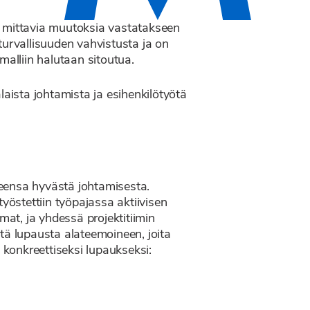
pi mittavia muutoksia vastatakseen
turvallisuuden vahvistusta ja on
malliin halutaan sitoutua.
laista johtamista ja esihenkilötyötä
veensa hyvästä johtamisesta.
työstettiin työpajassa aktiivisen
mat, ja yhdessä projektitiimin
tä lupausta alateemoineen, joita
 konkreettiseksi lupaukseksi: