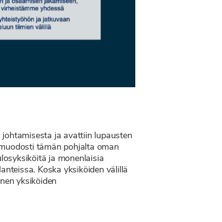
ä johtamisesta ja avattiin lupausten
a, muodosti tämän pohjalta oman
ulosyksiköitä ja monenlaisia
lanteissa. Koska yksiköiden välillä
inen yksiköiden