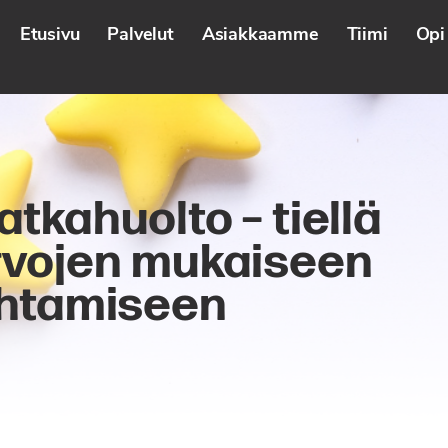
Etusivu
Palvelut
Asiakkaamme
Tiimi
Opi 
tkahuolto – tiellä
rvojen mukaiseen
ohtamiseen