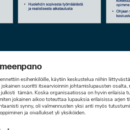
oimeenpano
ttiin esihenkilöille, käytiin keskustelua niihin liittyväst
a jokainen suoritti itsearvioinnin johtamislupausten osalt
ulkisti tämän. Koska organisaatiossa on hyvin erilaisia t
iten jokainen aikoo toteuttaa lupauksia erilaisissa arjen ti
ntaanisti synny, oli valmennusten yksi anti myös tutustum
ppiminen ja oivallukset yli yksiköiden.