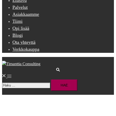
Etusivu
Palvelut
Asiakkaamme
Tiimi
Opi lisää
Blogi
Ota yhteyttä
Verkkokauppa
Search
Toggle
Haku:
menu