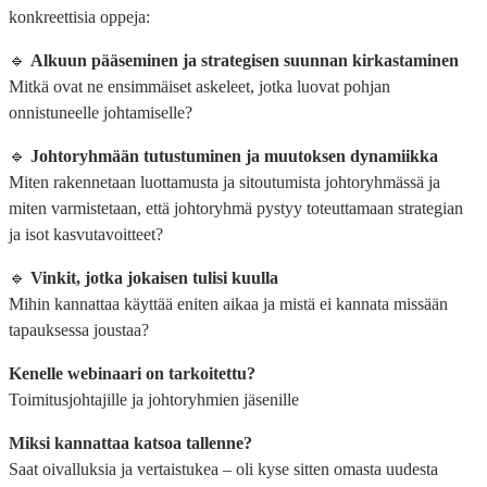
konkreettisia oppeja:
🔹
Alkuun pääseminen ja strategisen suunnan kirkastaminen
Mitkä ovat ne ensimmäiset askeleet, jotka luovat pohjan
onnistuneelle johtamiselle?
🔹
Johtoryhmään tutustuminen ja muutoksen dynamiikka
Miten rakennetaan luottamusta ja sitoutumista johtoryhmässä ja
miten varmistetaan, että johtoryhmä pystyy toteuttamaan strategian
ja isot kasvutavoitteet?
🔹
Vinkit, jotka jokaisen tulisi kuulla
Mihin kannattaa käyttää eniten aikaa ja mistä ei kannata missään
tapauksessa joustaa?
Kenelle webinaari on tarkoitettu?
Toimitusjohtajille ja johtoryhmien jäsenille
Miksi kannattaa katsoa tallenne?
Saat oivalluksia ja vertaistukea – oli kyse sitten omasta uudesta