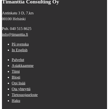
Timanttia Consulting Oy
Antinkatu 3 D, 7.krs
00100 Helsinki
Puh. 040 515 8625
info@timanttia.fi
På svenska
In English
Palvelut
Asiakkaamme
Tiimi
Blogi
Opi lisää
Ota yhteyttä
Tietosuojaseloste
Haku