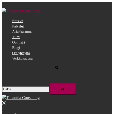
Siirry
pääsisältöön
Etusivu
Palvelut
Asiakkaamme
Tiimi
Opi lisää
Blogi
Ota yhteyttä
Verkkokauppa
Search
Haku:
Close
menu