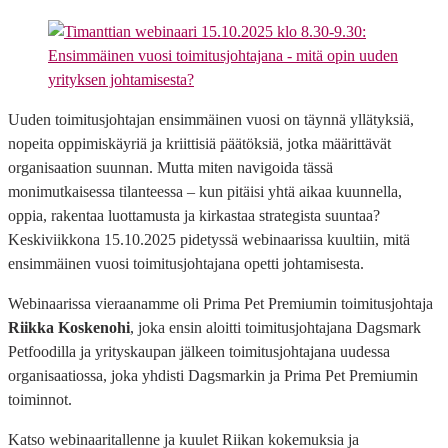
Uuden toimitusjohtajan ensimmäinen vuosi on täynnä yllätyksiä,
nopeita oppimiskäyriä ja kriittisiä päätöksiä, jotka määrittävät
organisaation suunnan. Mutta miten navigoida tässä
monimutkaisessa tilanteessa – kun pitäisi yhtä aikaa kuunnella,
oppia, rakentaa luottamusta ja kirkastaa strategista suuntaa?
Keskiviikkona 15.10.2025 pidetyssä webinaarissa kuultiin, mitä
ensimmäinen vuosi toimitusjohtajana opetti johtamisesta.
Webinaarissa vieraanamme oli Prima Pet Premiumin toimitusjohtaja
Riikka Koskenohi
, joka ensin aloitti toimitusjohtajana Dagsmark
Petfoodilla ja yrityskaupan jälkeen toimitusjohtajana uudessa
organisaatiossa, joka yhdisti Dagsmarkin ja Prima Pet Premiumin
toiminnot.
Katso webinaaritallenne ja kuulet Riikan kokemuksia ja