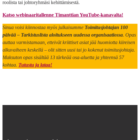
roolista tai johtoryhmäsi kehittämisestä.
Katso webinaaritallenne Timanttian YouTube-kanavalta!
Sinua voisi kiinnostaa myös julkaisumme
Toimitusjohtajan 100
päivää – Tarkistuslista aloitukseen uudessa organisaatiossa
. Opas
auttaa varmistamaan, etteivät kriittiset asiat jää huomiotta kiireisen
alkuvaiheen keskellä – olit sitten uusi tai jo kokenut toimitusjohtaja.
Maksuton opas sisältää 13 tärkeää osa-aluetta ja yhteensä 57
kohtaa.
Tutustu ja lataa!