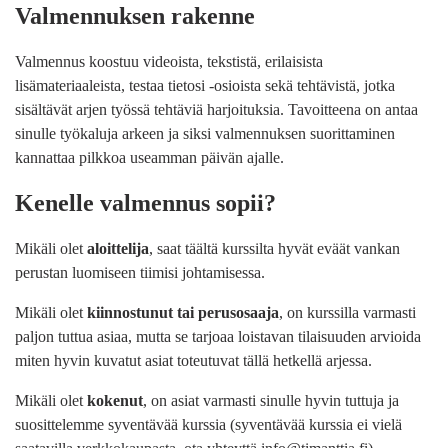
Valmennuksen rakenne
Valmennus koostuu videoista, tekstistä, erilaisista
lisämateriaaleista, testaa tietosi -osioista sekä tehtävistä, jotka
sisältävät arjen työssä tehtäviä harjoituksia. Tavoitteena on antaa
sinulle työkaluja arkeen ja siksi valmennuksen suorittaminen
kannattaa pilkkoa useamman päivän ajalle.
Kenelle valmennus sopii?
Mikäli olet
aloittelija
, saat täältä kurssilta hyvät eväät vankan
perustan luomiseen tiimisi johtamisessa.
Mikäli olet
kiinnostunut tai perusosaaja
, on kurssilla varmasti
paljon tuttua asiaa, mutta se tarjoaa loistavan tilaisuuden arvioida
miten hyvin kuvatut asiat toteutuvat tällä hetkellä arjessa.
Mikäli olet
kokenut
, on asiat varmasti sinulle hyvin tuttuja ja
suosittelemme syventävää kurssia (syventävää kurssia ei vielä