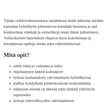
Tämän verkkovalmennuksen suoritettuasi tiedät millaisiin asioihin
kannattaa hybridityön johtamisessa kiinnittää huomiota ja saat
konkreettisia vinkkejä ja esimerkkejä oman tiimisi johtamiseen.
Verkkokurssin harjoitukset ohjaavat myös kokeilemaan ja
toteuttamaan opittuja asioita arjen esihenkilötyössä.
Mitä opit?
mihin etäisyys vaikuttaa ja miksi
etäjohtamisen tärkeät kulmakivet
keinoja luottamuksen vahvistamiseen hybridityössä
malleja hyödyllisiin kahdenkeskisiin keskusteluihin
millaisista asioista on tärkeää sopia tiimissä yhteistyön
sujumiseksi
keinoja yhteisöllisyyden vahvistamiseen