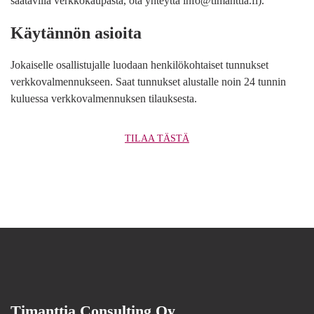
saatavilla verkkokaupasta, ota yhteyttä info@timanttia.fi).
Käytännön asioita
Jokaiselle osallistujalle luodaan henkilökohtaiset tunnukset
verkkovalmennukseen. Saat tunnukset alustalle noin 24 tunnin
kuluessa verkkovalmennuksen tilauksesta.
TILAA TÄSTÄ
Timanttia Consulting Oy