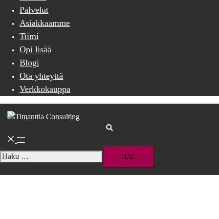
Palvelut
Asiakkaamme
Tiimi
Opi lisää
Blogi
Ota yhteyttä
Verkkokauppa
Search
Toggle
menu
Haku: