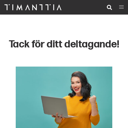
Siirry
Search
Togg
pääsisältöön
men
Tack för ditt deltagande!