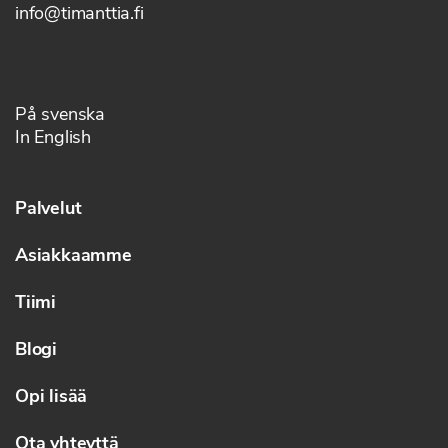
info@timanttia.fi
På svenska
In English
Palvelut
Asiakkaamme
Tiimi
Blogi
Opi lisää
Ota yhteyttä