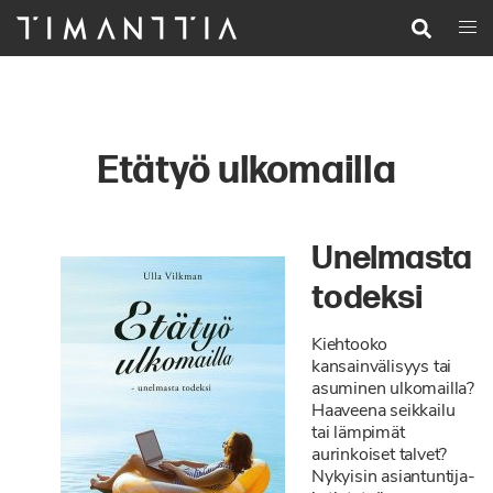
Siirry
Search
Togg
pääsisältöön
men
Etätyö ulkomailla
Unelmasta
todeksi
Kiehtooko
kansainvälisyys tai
asuminen ulkomailla?
Haaveena seikkailu
tai lämpimät
aurinkoiset talvet?
Nykyisin asiantuntija-