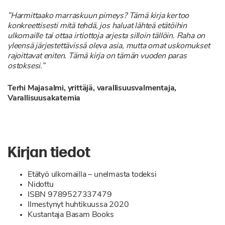
”Harmittaako marraskuun pimeys? Tämä kirja kertoo
konkreettisesti mitä tehdä, jos haluat lähteä etätöihin
ulkomaille tai ottaa irtiottoja arjesta silloin tällöin. Raha on
yleensä järjestettävissä oleva asia, mutta omat uskomukset
rajoittavat eniten. Tämä kirja on tämän vuoden paras
ostoksesi.”
Terhi Majasalmi, yrittäjä, varallisuusvalmentaja,
Varallisuusakatemia
Kirjan tiedot
Etätyö ulkomailla – unelmasta todeksi
Nidottu
ISBN 9789527337479
Ilmestynyt huhtikuussa 2020
Kustantaja Basam Books