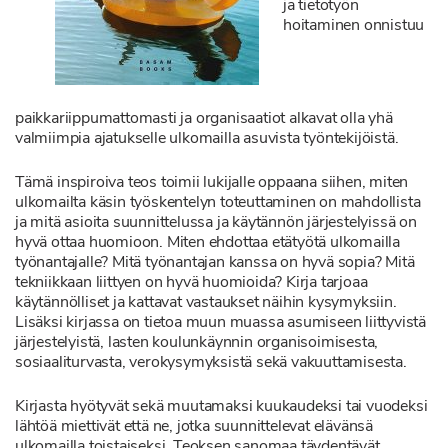
ja tietotyön
hoitaminen onnistuu
paikkariippumattomasti ja organisaatiot alkavat olla yhä
valmiimpia ajatukselle ulkomailla asuvista työntekijöistä.
Tämä inspiroiva teos toimii lukijalle oppaana siihen, miten
ulkomailta käsin työskentelyn toteuttaminen on mahdollista
ja mitä asioita suunnittelussa ja käytännön järjestelyissä on
hyvä ottaa huomioon. Miten ehdottaa etätyötä ulkomailla
työnantajalle? Mitä työnantajan kanssa on hyvä sopia? Mitä
tekniikkaan liittyen on hyvä huomioida? Kirja tarjoaa
käytännölliset ja kattavat vastaukset näihin kysymyksiin.
Lisäksi kirjassa on tietoa muun muassa asumiseen liittyvistä
järjestelyistä, lasten koulunkäynnin organisoimisesta,
sosiaaliturvasta, verokysymyksistä sekä vakuuttamisesta.
Kirjasta hyötyvät sekä muutamaksi kuukaudeksi tai vuodeksi
lähtöä miettivät että ne, jotka suunnittelevat elävänsä
ulkomailla toistaiseksi. Teoksen sanomaa täydentävät