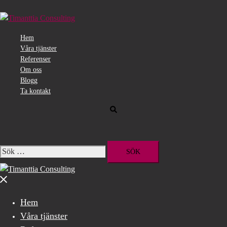
Hoppa
till
innehåll
Hem
Våra tjänster
Referenser
Om oss
Blogg
Ta kontakt
Sök
Sök
efter:
Stäng
meny
Hem
Våra tjänster