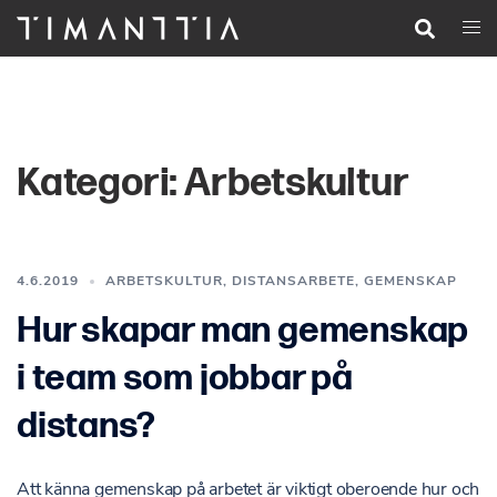
Hoppa
Sök
Slå
till
på/a
innehåll
men
Kategori:
Arbetskultur
4.6.2019
ARBETSKULTUR
,
DISTANSARBETE
,
GEMENSKAP
Hur skapar man gemenskap
i team som jobbar på
distans?
Att känna gemenskap på arbetet är viktigt oberoende hur och