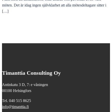
möten. Det är idag ingen självklarhet att alla mötesdeltagare sitter i
[…]
Timanttia Consulting Oy
Antinkatu 3 D, 7: e våningen
00100 Helsingfors
Tel. 040 515 8625
info@timanttia.fi