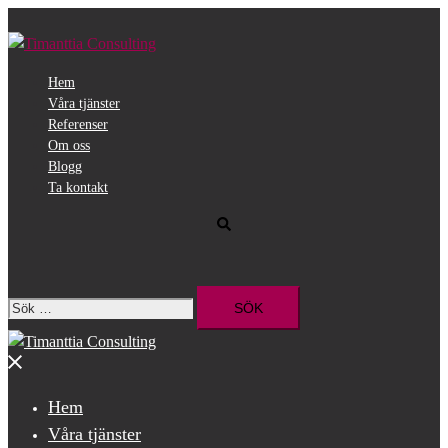
Hoppa
till
innehåll
Hem
Våra tjänster
Referenser
Om oss
Blogg
Ta kontakt
Sök
Sök
efter:
Stäng
meny
Hem
Våra tjänster