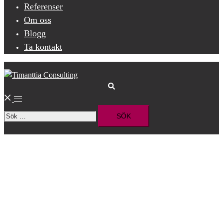
Referenser
Om oss
Blogg
Ta kontakt
Sök
Slå
Sök
på/av
efter:
meny