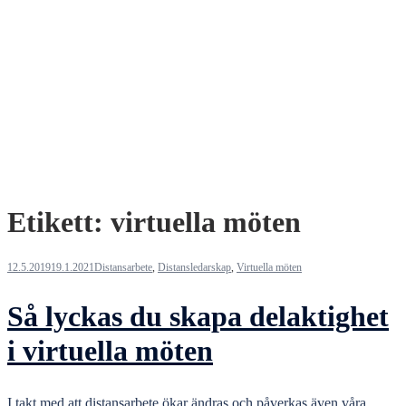
Etikett:
virtuella möten
12.5.2019
19.1.2021
Distansarbete
,
Distansledarskap
,
Virtuella möten
Så lyckas du skapa delaktighet
i virtuella möten
I takt med att distansarbete ökar ändras och påverkas även våra