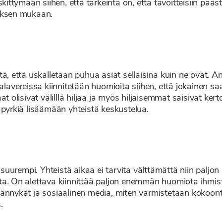
kittymään siihen, että tärkeintä on, että tavoitteisiin pääst
ksen mukaan.
tä, että uskalletaan puhua asiat sellaisina kuin ne ovat. A
Palavereissa kiinnitetään huomioita siihen, että jokainen s
t olisivat välilllä hiljaa ja myös hiljaisemmat saisivat ker
 pyrkiä lisäämään yhteistä keskustelua.
urempi. Yhteistä aikaa ei tarvita välttämättä niin paljon k
ota. On alettava kiinnittää paljon enemmän huomiota ihmi
kännykät ja sosiaalinen media, miten varmistetaan kokoont
.