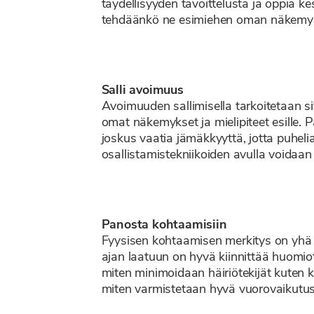
täydellisyyden tavoittelusta ja oppia kes
tehdäänkö ne esimiehen oman näkemy
Salli avoimuus
Avoimuuden sallimisella tarkoitetaan si
omat näkemykset ja mielipiteet esille. 
joskus vaatia jämäkkyyttä, jotta puheliaa
osallistamistekniikoiden avulla voidaan
Panosta kohtaamisiin
Fyysisen kohtaamisen merkitys on yhä su
ajan laatuun on hyvä kiinnittää huomi
miten minimoidaan häiriötekijät kuten 
miten varmistetaan hyvä vuorovaikutus