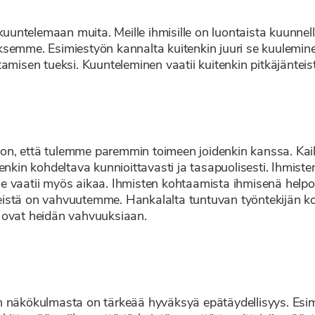
 kuuntelemaan muita. Meille ihmisille on luontaista kuunne
emme. Esimiestyön kannalta kuitenkin juuri se kuuleminen o
amisen tueksi. Kuunteleminen vaatii kuitenkin pitkäjänteis
a on, että tulemme paremmin toimeen joidenkin kanssa. Kaik
enkin kohdeltava kunnioittavasti ja tasapuolisesti. Ihmist
in se vaatii myös aikaa. Ihmisten kohtaamista ihmisenä hel
a meistä on vahvuutemme. Hankalalta tuntuvan työntekijän 
 ovat heidän vahvuuksiaan.
n näkökulmasta on tärkeää hyväksyä epätäydellisyys. Esim