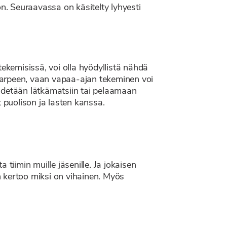
on. Seuraavassa on käsitelty lyhyesti
tekemisissä, voi olla hyödyllistä nähdä
le tarpeen, vaan vapaa-ajan tekeminen voi
lähdetään lätkämatsiin tai pelaamaan
 puolison ja lasten kanssa.
tiimin muille jäsenille. Ja jokaisen
an kertoo miksi on vihainen. Myös