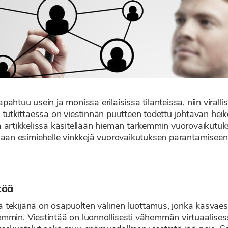
htuu usein ja monissa erilaisissa tilanteissa, niin virallis
ä tutkittaessa on viestinnän puutteen todettu johtavan hei
 artikkelissa käsitellään hieman tarkemmin vuorovaikutuksen
amaan esimiehelle vinkkejä vuorovaikutuksen parantamiseen
tää
 tekijänä on osapuolten välinen luottamus, jonka kasvaes
emmin. Viestintää on luonnollisesti vähemmän virtuaalise