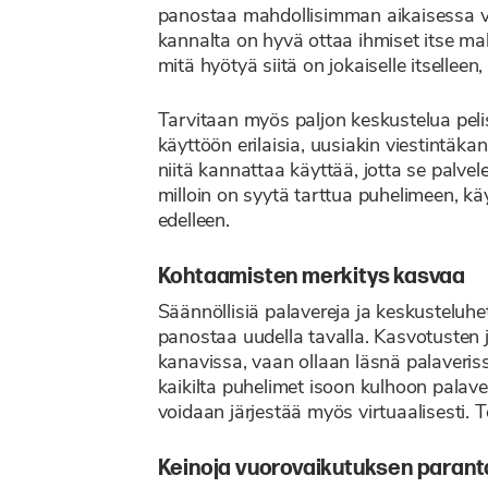
panostaa mahdollisimman aikaisessa v
kannalta on hyvä ottaa ihmiset itse ma
mitä hyötyä siitä on jokaiselle itselleen,
Tarvitaan myös paljon keskustelua pelis
käyttöön erilaisia, uusiakin viestintäk
niitä kannattaa käyttää, jotta se palvel
milloin on syytä tarttua puhelimeen, käy
edelleen.
Kohtaamisten merkitys kasvaa
Säännöllisiä palavereja ja keskusteluhet
panostaa uudella tavalla. Kasvotusten jä
kanavissa, vaan ollaan läsnä palaveriss
kaikilta puhelimet isoon kulhoon palaver
voidaan järjestää myös virtuaalisesti. To
Keinoja vuorovaikutuksen paran