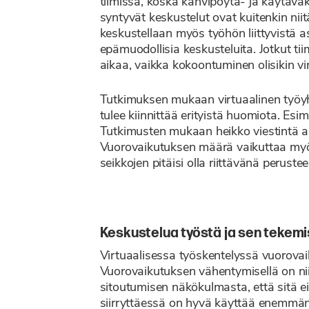
tiimissä, koska kahvipöytä- ja käytävä
syntyvät keskustelut ovat kuitenkin niit
keskustellaan myös työhön liittyvistä as
epämuodollisia keskusteluita. Jotkut ti
aikaa, vaikka kokoontuminen olisikin vi
Tutkimuksen mukaan virtuaalinen työyhte
tulee kiinnittää erityistä huomiota. Esi
Tutkimusten mukaan heikko viestintä ai
Vuorovaikutuksen määrä vaikuttaa myös y
seikkojen pitäisi olla riittävänä perus
Keskustelua työstä ja sen tekem
Virtuaalisessa työskentelyssä vuorovaiku
Vuorovaikutuksen vähentymisellä on nii
sitoutumisen näkökulmasta, että sitä ei
siirryttäessä on hyvä käyttää enemmän 