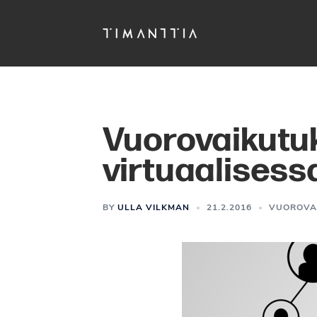
Siirry
pääsisältöön
Vuorovaikutu
virtuaalisess
BY
ULLA VILKMAN
21.2.2016
VUOROVA