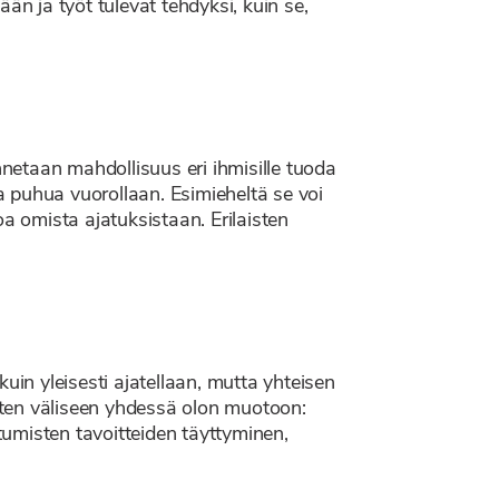
ään ja työt tulevat tehdyksi, kuin se,
nnetaan mahdollisuus eri ihmisille tuoda
aa puhua vuorollaan. Esimieheltä se voi
toa omista ajatuksistaan. Erilaisten
uin yleisesti ajatellaan, mutta yhteisen
sten väliseen yhdessä olon muotoon:
umisten tavoitteiden täyttyminen,