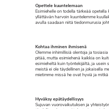
Opettele kuuntelemaan
Esimiehelle on todella tärkeää opetella
yllättävän harvoin kuuntelemme kuullaks
avulla saadaan niitä tiedonmurusia joht
Kohtaa ihminen ihmisenä
Olemme inhimillisiä olentoja ja tosiasi
pitää, mutta esimiehenä kaikkia on kuit
esimieheltä kuin työntekijältä, ja use
meistä ei ole täydellinen ja jokaisell
mietimme missä he ovat hyviä ja mitkä
Hyväksy epätäydellisyys
Sujuvan vuorovaikutuksen ja yhteistyö