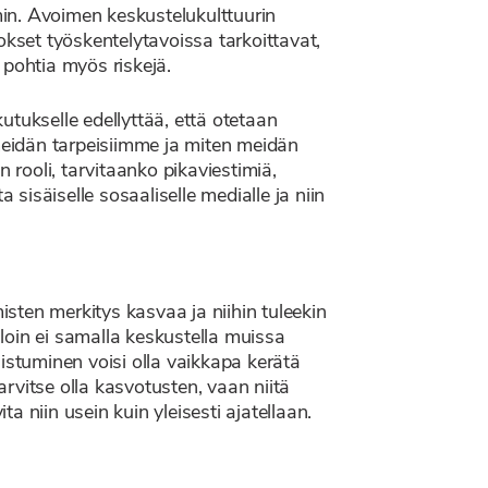
n. Avoimen keskustelukulttuurin
set työskentelytavoissa tarkoittavat,
ä pohtia myös riskejä.
tukselle edellyttää, että otetaan
 meidän tarpeisiimme ja miten meidän
 rooli, tarvitaanko pikaviestimiä,
 sisäiselle sosaaliselle medialle ja niin
isten merkitys kasvaa ja niihin tuleekin
lloin ei samalla keskustella muissa
istuminen voisi olla vaikkapa kerätä
arvitse olla kasvotusten, vaan niitä
a niin usein kuin yleisesti ajatellaan.