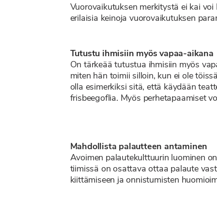
Vuorovaikutuksen merkitystä ei kai voi 
erilaisia keinoja vuorovaikutuksen par
Tutustu ihmisiin myös vapaa-aikana
On tärkeää tutustua ihmisiin myös vapaa
miten hän toimii silloin, kun ei ole töi
olla esimerkiksi sitä, että käydään tea
frisbeegoflia. Myös perhetapaamiset voi
Mahdollista palautteen antaminen
Avoimen palautekulttuurin luominen on tä
tiimissä on osattava ottaa palaute vast
kiittämiseen ja onnistumisten huomioi