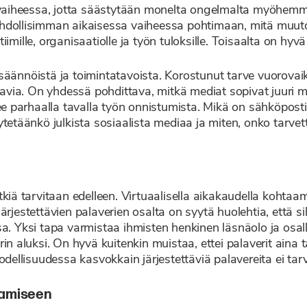
aiheessa, jotta säästytään monelta ongelmalta myöhemmi
hdollisimman aikaisessa vaiheessa pohtimaan, mitä muutok
 tiimille, organisaatiolle ja työn tuloksille. Toisaalta on hyv
äännöistä ja toimintatavoista. Korostunut tarve vuorovaiku
anavia. On yhdessä pohdittava, mitkä mediat sopivat juuri
ee parhaalla tavalla työn onnistumista. Mikä on sähköpostin
tetäänkö julkista sosiaalista mediaa ja miten, onko tarvetta
kiä tarvitaan edelleen. Virtuaalisella aikakaudella kohtaam
rjestettävien palaverien osalta on syytä huolehtia, että si
a. Yksi tapa varmistaa ihmisten henkinen läsnäolo ja osall
in aluksi. On hyvä kuitenkin muistaa, ettei palaverit aina t
dellisuudessa kasvokkain järjestettäviä palavereita ei tarvit
tamiseen