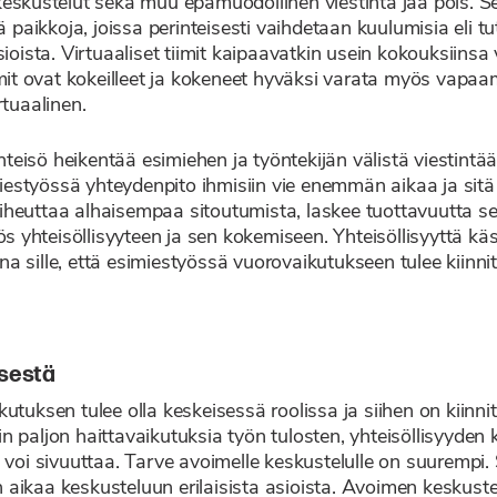
keskustelut sekä muu epämuodollinen viestintä jää pois. S
ä paikkoja, joissa perinteisesti vaihdetaan kuulumisia eli t
ioista. Virtuaaliset tiimit kaipaavatkin usein kokouksiinsa 
imit ovat kokeilleet ja kokeneet hyväksi varata myös vapaa
rtuaalinen.
isö heikentää esimiehen ja työntekijän välistä viestintää
miestyössä yhteydenpito ihmisiin vie enemmän aikaa ja sitä 
heuttaa alhaisempaa sitoutumista, laskee tuottavuutta sek
hteisöllisyyteen ja sen kokemiseen. Yhteisöllisyyttä käsit
teena sille, että esimiestyössä vuorovaikutukseen tulee kii
isestä
tuksen tulee olla keskeisessä roolissa ja siihen on kiinnit
n paljon haittavaikutuksia työn tulosten, yhteisöllisyyde
 voi sivuuttaa. Tarve avoimelle keskustelulle on suurempi.
aikaa keskusteluun erilaisista asioista. Avoimen keskust