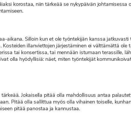
liiaksi korostaa, niin tärkeää se nykypäivän johtamisessa 
antamiseen.
-aikana. Silloin kun et ole työntekijän kanssa jatkuvasti 
ssä. Kosteiden illanviettojen järjestäminen ei välttämättä o
tterissa tai konsertissa, tai mennään istumaan terassille, 
vat olla hyödyllisiä: näet, miten työntekijät kommunikoivat
rkeää. Jokaisella pitää olla mahdollisuus antaa palautetta 
aan. Pitää olla sallittua myös olla vihainen toiselle, kunh
miseen pitää panostaa ja kannustaa.