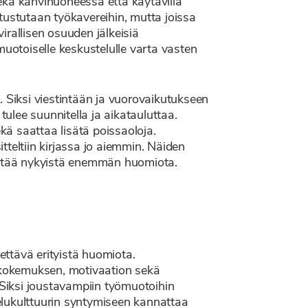
ekä kahvihuoneessa että käytävillä
utustutaan työkavereihin, mutta joissa
virallisen osuuden jälkeisiä
muotoiselle keskustelulle varta vasten
. Siksi viestintään ja vuorovaikutukseen
tulee suunnitella ja aikatauluttaa.
ä saattaa lisätä poissaoloja.
teltiin kirjassa jo aiemmin. Näiden
nnittää nykyistä enemmän huomiota.
ettävä erityistä huomiota.
n kokemuksen, motivaation sekä
 Siksi joustavampiin työmuotoihin
elukulttuurin syntymiseen kannattaa