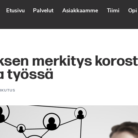
Etusivu
Palvelut
Asiakkaamme
Tiimi
Opi 
ksen merkitys koros
a työssä
IKUTUS