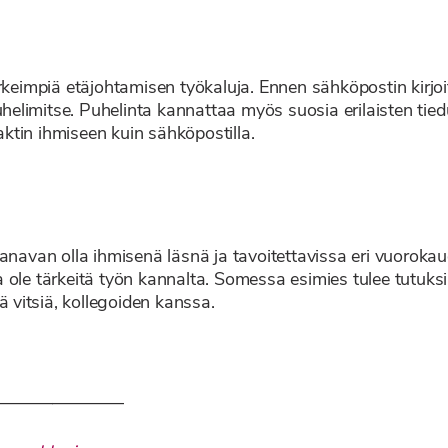
rkeimpiä etäjohtamisen työkaluja. Ennen sähköpostin kirjoi
limitse. Puhelinta kannattaa myös suosia erilaisten tied
tin ihmiseen kuin sähköpostilla.
kanavan olla ihmisenä läsnä ja tavoitettavissa eri vuoroka
na ole tärkeitä työn kannalta. Somessa esimies tulee tutuksi 
ä vitsiä, kollegoiden kanssa.
———————