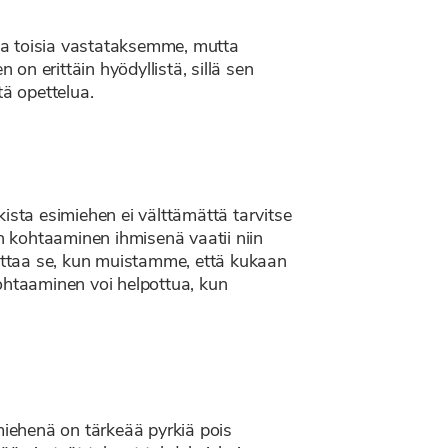
lla toisia vastataksemme, mutta
n erittäin hyödyllistä, sillä sen
tä opettelua.
ista esimiehen ei välttämättä tarvitse
en kohtaaminen ihmisenä vaatii niin
pottaa se, kun muistamme, että kukaan
kohtaaminen voi helpottua, kun
iehenä on tärkeää pyrkiä pois