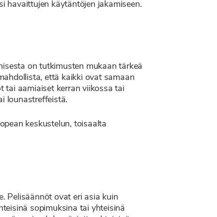
i havaittujen käytäntöjen jakamiseen.
umisesta on tutkimusten mukaan tärkeä
 mahdollista, että kaikki ovat samaan
tai aamiaiset kerran viikossa tai
i lounastreffeistä.
nopean keskustelun, toisaalta
. Pelisäännöt ovat eri asia kuin
teisinä sopimuksina tai yhteisinä