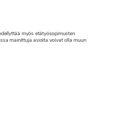
a edellyttää myös etätyösopimusten
ssa mainittuja asioita voivat olla muun