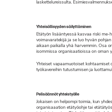
laskettelureissulta. Esimiesvalmennuk
Yhteisöllisyyden säilyttäminen
Etätyön lisääntyessä kasvaa riski me-h
voimavaratekijä ja se luo hyvän pohjan 
aikaan paikalla yhä harvemmin. Osa org
isommissa organisaatioissa on oman yksi
Yhteiset vapaamuotoiset kohtaamiset ova
työkavereihin tutustumisen ja luottam
Pelisäännöt yhteistyölle
Jokaisen on helpompi toimia, kun yhdess
organisaaation etätyöohje tai etätätyö