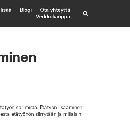
lisää
Blogi
Ota yhteyttä
Search
Verkkokauppa
aminen
etätyön sallimista. Etätyön lisääminen
sta etätyöhön siirrytään ja millaisin