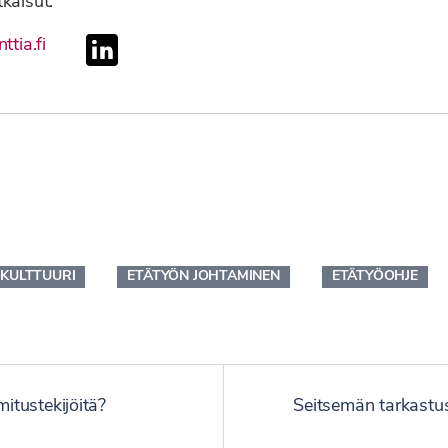
tkaisut.
linkedin
ttia.fi
KULTTUURI
ETÄTYÖN JOHTAMINEN
ETÄTYÖOHJE
itustekijöitä?
Seitsemän tarkastus