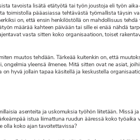
ta tavoista lisätä etätyötä tai työn joustoja eli työn aik
sta toimistolla pääasiassa tehtävästä työmallista täysin va
erkiksi on, että ensin henkilöstöllä on mahdollisuus tehdä 
yön määrää kahteen päivään tai sille ei enää nähdä tarpeel
aajentavat vasta sitten koko organisaatioon, toiset rakenta
ä, miten muutos tehdään. Tärkeää kuitenkin on, että muuto
 ongelmia yleensä ilmenee. Mitä sitten ovat ne asiat, joihi
ka on hyvä jollain tapaa käsitellä ja keskustella organisaat
llaisia asenteita ja uskomuksia työhön liitetään. Missä ja
ärkeämpää istua liimattuna ruudun ääressä koko työaika vai
e olla koko ajan tavoitettavissa?