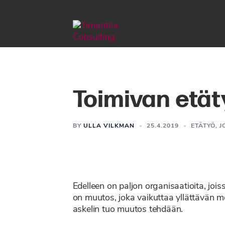
Siirry
pääsisältöön
Toimivan etät
BY
ULLA VILKMAN
25.4.2019
ETÄTYÖ
,
J
Edelleen on paljon organisaatioita, jois
on muutos, joka vaikuttaa yllättävän mon
askelin tuo muutos tehdään.