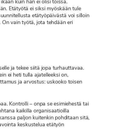
ikään kuin hän ei olisi töissä.
ään. Etätyötä ei siksi myöskään tule
uunnitellusta etätyöpäivästä voi silloin
. On vain työtä, jota tehdään eri
le ja tekee siitä jopa turhauttavaa.
ei heti tulla ajatelleeksi on,
ottamus ja arvostus: uskooko toisen
aa. Kontrolli – onpa se esimiehestä tai
tana kaikilla organisaatioilla
kanssa paljon kuitenkin pohditaan sitä,
n avointa keskustelua etätyön