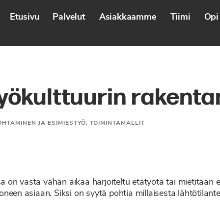
Etusivu
Palvelut
Asiakkaamme
Tiimi
Opi 
yökulttuurin rakent
OHTAMINEN JA ESIMIESTYÖ
,
TOIMINTAMALLIT
sa on vasta vähän aikaa harjoiteltu etätyötä tai mietitään 
een asiaan. Siksi on syytä pohtia millaisesta lähtötilantee