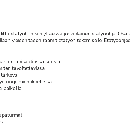
dittu etätyöhön siirryttäessä jonkinlainen etätyöohje. Os
laan yleisen tason raamit etätyön tekemiselle. Etätyöohjee
taan organisaatiossa suosia
 miten tavoitettavissa
 tärkeys
ätyö ongelmien ilmetessä
a paikoilla
tapaturmat
ys