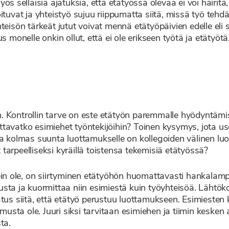
s sellaisia ajatuksia, että etätyössä olevaa ei voi häiritä, 
ituvat ja yhteistyö sujuu riippumatta siitä, missä työ tehd
eisön tärkeät jutut voivat mennä etätyöpäivien edelle eli s
s monelle onkin ollut, että ei ole erikseen työtä ja etätyötä
 Kontrollin tarve on este etätyön paremmalle hyödyntämisel
vatko esimiehet työntekijöihin? Toinen kysymys, jota usein 
Ja kolmas suunta luottamukselle on kollegoiden välinen lu
arpeelliseksi kyräillä toistensa tekemisiä etätyössä?
ein ole, on siirtyminen etätyöhön huomattavasti hankalamp
sta ja kuormittaa niin esimiestä kuin työyhteisöä. Lähtökoh
tus siitä, että etätyö perustuu luottamukseen. Esimiesten 
amusta ole. Juuri siksi tarvitaan esimiehen ja tiimin keske
ta.