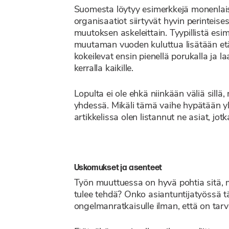
Suomesta löytyy esimerkkejä monenlaisis
organisaatiot siirtyvät hyvin perinteise
muutoksen askeleittain. Tyypillistä esim
muutaman vuoden kuluttua lisätään etät
kokeilevat ensin pienellä porukalla ja l
kerralla kaikille.
Lopulta ei ole ehkä niinkään väliä sill
yhdessä. Mikäli tämä vaihe hypätään yli,
artikkelissa olen listannut ne asiat, jot
Uskomukset ja asenteet
Työn muuttuessa on hyvä pohtia sitä, mi
tulee tehdä? Onko asiantuntijatyössä t
ongelmanratkaisulle ilman, että on tarv