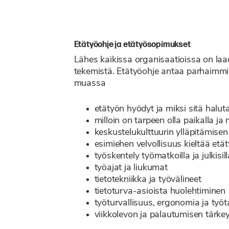
Etätyöohje ja etätyösopimukset
Lähes kaikissa organisaatioissa on laa
tekemistä. Etätyöohje antaa parhaimmil
muassa
etätyön hyödyt ja miksi sitä halu
milloin on tarpeen olla paikalla ja
keskustelukulttuurin ylläpitämisen
esimiehen velvollisuus kieltää et
työskentely työmatkoilla ja julkisill
työajat ja liukumat
tietotekniikka ja työvälineet
tietoturva-asioista huolehtiminen
työturvallisuus, ergonomia ja työ
viikkolevon ja palautumisen tärke