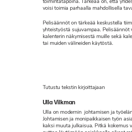
toimintatapoina. Tärkeää on, että yhdess
voisi toimia parhaalla mahdollisella tava
Pelisäännöt on tärkeää keskustella tiimi
yhteistyöstä sujuvampaa. Pelisäännöt vo
kalenterin näkymisestä muille sekä kal
tai muiden välineiden käytöstä.
Tutustu tekstin kirjoittajaan
Ulla Vilkman
Ulla
on modernin johtamisen ja työelä
Johtamisen ja monipaikkaisen työn asian
kaksi muuta julkaisua.
Pitkä kokemus v