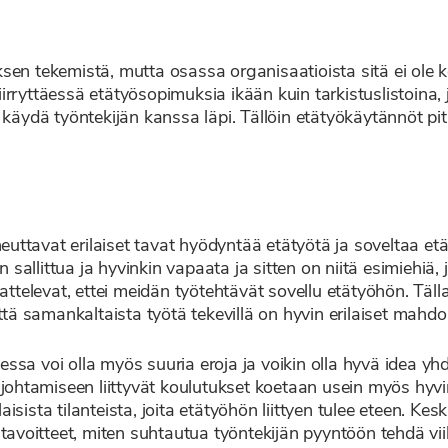
en tekemistä, mutta osassa organisaatioista sitä ei ole koe
rryttäessä etätyösopimuksia ikään kuin tarkistuslistoina, j
äydä työntekijän kanssa läpi. Tällöin etätyökäytännöt pitäis
ttavat erilaiset tavat hyödyntää etätyötä ja soveltaa et
n sallittua ja hyvinkin vapaata ja sitten on niitä esimiehiä,
attelevat, ettei meidän työtehtävät sovellu etätyöhön. Täll
ttä samankaltaista työtä tekevillä on hyvin erilaiset mahdo
ssa voi olla myös suuria eroja ja voikin olla hyvä idea y
 johtamiseen liittyvät koulutukset koetaan usein myös hyvi
ista tilanteista, joita etätyöhön liittyen tulee eteen. Kesk
 tavoitteet, miten suhtautua työntekijän pyyntöön tehdä vii