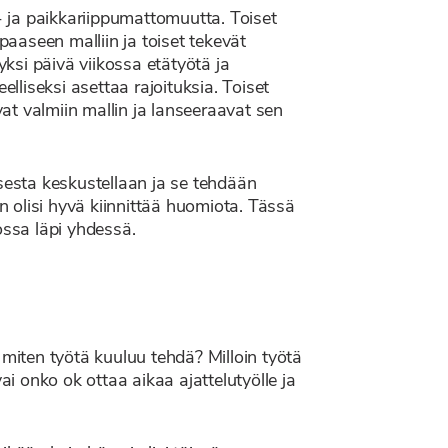
a- ja paikkariippumattomuutta. Toiset
paaseen malliin ja toiset tekevät
yksi päivä viikossa etätyötä ja
liseksi asettaa rajoituksia. Toiset
vat valmiin mallin ja lanseeraavat sen
ksesta keskustellaan ja se tehdään
n olisi hyvä kiinnittää huomiota. Tässä
iossa läpi yhdessä.
 miten työtä kuuluu tehdä? Milloin työtä
 onko ok ottaa aikaa ajattelutyölle ja