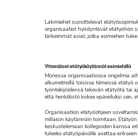
Lakimiehet suosittelevat etätyösopimuks
organisaatiot hyödyntävät etätyöhön sii
tärkeimmät asiat, jotka esimiehen tulee k
Yhtenäiset etätyökäytännöt esimiehillä
Monessa organisaatiossa ongelmia aiheu
alkumetreillä toisissa tiimeissä etätyö o
työntekijöidensä tekevän etätyötä tai aj
että henkilöstö kokee epäreiluksi sen, e
Organisaation etätyöohjeen soveltamise
millaisin käytännöin toimitaan. Etätyön
keskustelemaan kollegoiden kanssa erilais
tuleeko etätyöpäivälle asettaa erikseen