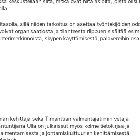
ä keskustellaan siitä, mitkä ovat niitä asioita, joista olis
lla.
tasolla, sillä niiden tarkoitus on asettaa työntekijöiden o
ivat organisaatiosta ja tilanteesta riippuen sisältää esim
enterimerkinnöistä, skypen käyttämisestä, palavereihin os
män kehittäjä sekä
Timanttian valmentajatiimin vetäjä.
tuntijana Ulla on julkaissut myös kolme tietokirjaa ja
almentamisesta ja johtamiskulttuurien kehittämisestä