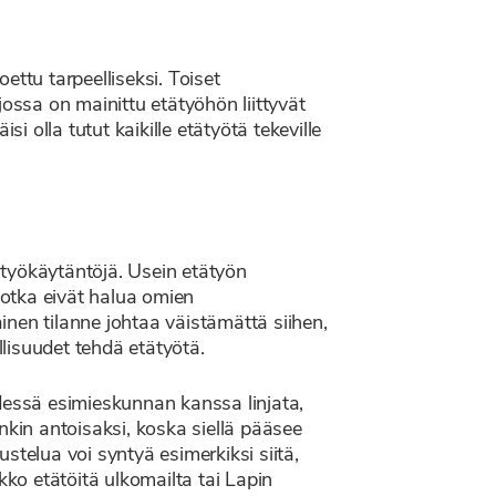
ttu tarpeelliseksi. Toiset
ossa on mainittu etätyöhön liittyvät
i olla tutut kaikille etätyötä tekeville
ätyökäytäntöjä. Usein etätyön
 jotka eivät halua omien
ainen tilanne johtaa väistämättä siihen,
llisuudet tehdä etätyötä.
hdessä esimieskunnan kanssa linjata,
nkin antoisaksi, koska siellä pääsee
ustelua voi syntyä esimerkiksi siitä,
kko etätöitä ulkomailta tai Lapin