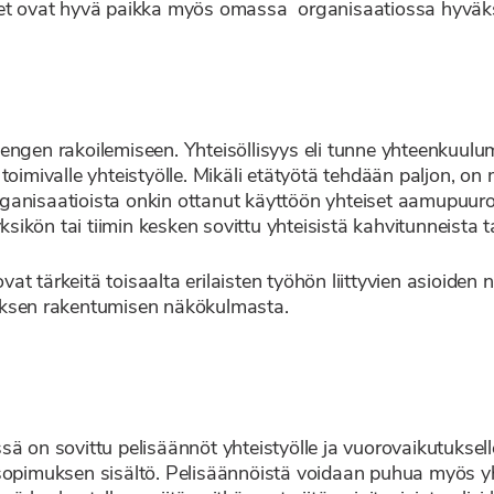
set ovat hyvä paikka myös omassa organisaatiossa hyväks
engen rakoilemiseen. Yhteisöllisyys eli tunne yhteenkuul
toimivalle yhteistyölle. Mikäli etätyötä tehdään paljon, on
anisaatioista onkin ottanut käyttöön yhteiset aamupuurot 
kön tai tiimin kesken sovittu yhteisistä kahvitunneista ta
t tärkeitä toisaalta erilaisten työhön liittyvien asioiden 
uksen rakentumisen näkökulmasta.
ä on sovittu pelisäännöt yhteistyölle ja vuorovaikutukselle
sopimuksen sisältö. Pelisäännöistä voidaan puhua myös yh