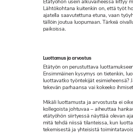
Etätyöhön usein alkuvaiheessa liittyy myö
Lähtökohtana kuitenkin on, että työt ho
ajatella saavutettuna etuna, vaan työyht
tällöin joutua luopumaan. Tärkeä oivallu
paikoissa.
Luottamus ja arvostus
Etätyön on perustuttava luottamukseen.
Ensimmäinen kysymys on tietenkin, luotta
luottavatko työntekijät esimieheensä? 
tekevän parhaansa vai kokeeko ihmiset t
Mikäli luottamusta ja arvostusta ei oik
kollegoista johtuvaa – aiheuttaa hankau
etätyöhön siirtyessä näyttää olevan aja
mitä tehdä niissä tilanteissa, kun luott
tekemisestä ja yhteisistä toimintatavois