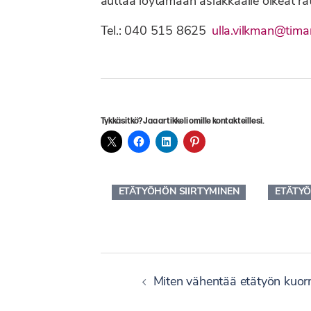
auttaa löytämään asiakkaalle oikeat ra
Tel.: 040 515 8625
ulla.vilkman@timan
Tykkäsitkö? Jaa artikkeli omille kontakteillesi.
ETÄTYÖHÖN SIIRTYMINEN
ETÄTYÖ
Artikkelien
Miten vähentää etätyön kuorm
selaus