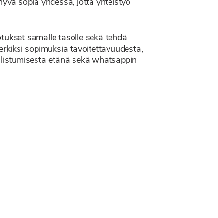
i hyvä sopia yhdessä, jotta yhteistyö
dotukset samalle tasolle sekä tehdä
erkiksi sopimuksia tavoitettavuudesta,
allistumisesta etänä sekä whatsappin