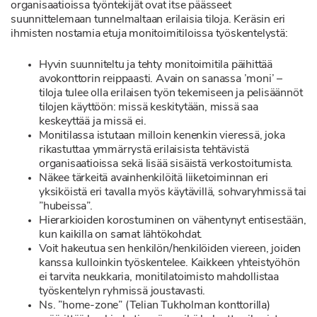
organisaatioissa työntekijät ovat itse päässeet
suunnittelemaan tunnelmaltaan erilaisia tiloja. Keräsin eri
ihmisten nostamia etuja monitoimitiloissa työskentelystä:
Hyvin suunniteltu ja tehty monitoimitila päihittää
avokonttorin reippaasti. Avain on sanassa ’moni’ –
tiloja tulee olla erilaisen työn tekemiseen ja pelisäännöt
tilojen käyttöön: missä keskitytään, missä saa
keskeyttää ja missä ei.
Monitilassa istutaan milloin kenenkin vieressä, joka
rikastuttaa ymmärrystä erilaisista tehtävistä
organisaatioissa sekä lisää sisäistä verkostoitumista.
Näkee tärkeitä avainhenkilöitä liiketoiminnan eri
yksiköistä eri tavalla myös käytävillä, sohvaryhmissä tai
”hubeissa”.
Hierarkioiden korostuminen on vähentynyt entisestään,
kun kaikilla on samat lähtökohdat.
Voit hakeutua sen henkilön/henkilöiden viereen, joiden
kanssa kulloinkin työskentelee. Kaikkeen yhteistyöhön
ei tarvita neukkaria, monitilatoimisto mahdollistaa
työskentelyn ryhmissä joustavasti.
Ns. ”home-zone” (Telian Tukholman konttorilla)