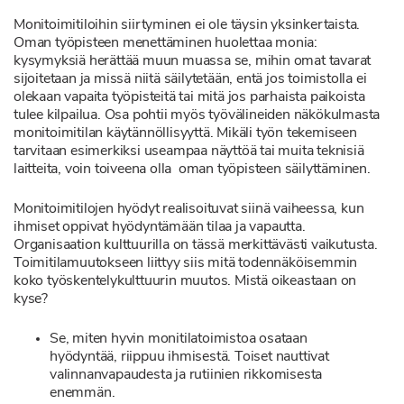
Monitoimitiloihin siirtyminen ei ole täysin yksinkertaista.
Oman työpisteen menettäminen huolettaa monia:
kysymyksiä herättää muun muassa se, mihin omat tavarat
sijoitetaan ja missä niitä säilytetään, entä jos toimistolla ei
olekaan vapaita työpisteitä tai mitä jos parhaista paikoista
tulee kilpailua. Osa pohtii myös työvälineiden näkökulmasta
monitoimitilan käytännöllisyyttä. Mikäli työn tekemiseen
tarvitaan esimerkiksi useampaa näyttöä tai muita teknisiä
laitteita, voin toiveena olla oman työpisteen säilyttäminen.
Monitoimitilojen hyödyt realisoituvat siinä vaiheessa, kun
ihmiset oppivat hyödyntämään tilaa ja vapautta.
Organisaation kulttuurilla on tässä merkittävästi vaikutusta.
Toimitilamuutokseen liittyy siis mitä todennäköisemmin
koko työskentelykulttuurin muutos. Mistä oikeastaan on
kyse?
Se, miten hyvin monitilatoimistoa osataan
hyödyntää, riippuu ihmisestä. Toiset nauttivat
valinnanvapaudesta ja rutiinien rikkomisesta
enemmän.