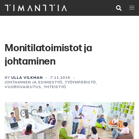
Siirry
Search
Togg
pääsisältöön
men
Monitilatoimistot ja
johtaminen
BY
ULLA VILKMAN
7.11.2016
JOHTAMINEN JA ESIMIESTYÖ
,
TYÖYMPÄRISTÖ
,
VUOROVAIKUTUS
,
YHTEISTYÖ