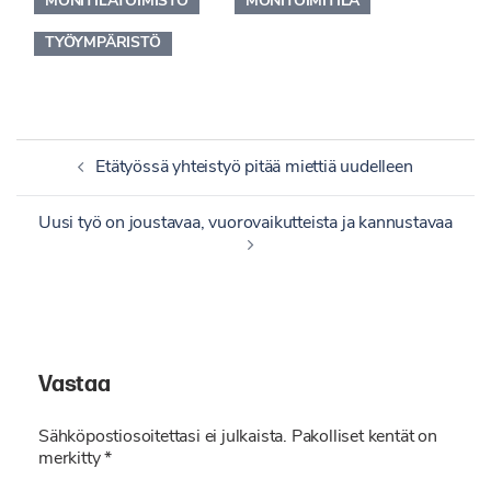
MONITILATOIMISTO
MONITOIMITILA
TYÖYMPÄRISTÖ
Artikkelien
Etätyössä yhteistyö pitää miettiä uudelleen
selaus
Uusi työ on joustavaa, vuorovaikutteista ja kannustavaa
Vastaa
Sähköpostiosoitettasi ei julkaista.
Pakolliset kentät on
merkitty
*