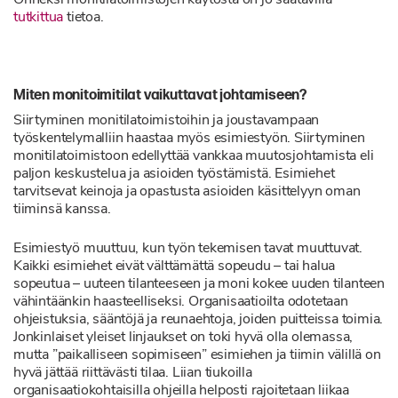
tutkittua
tietoa.
Miten monitoimitilat vaikuttavat johtamiseen?
Siirtyminen monitilatoimistoihin ja joustavampaan
työskentelymalliin haastaa myös esimiestyön. Siirtyminen
monitilatoimistoon edellyttää vankkaa muutosjohtamista eli
paljon keskustelua ja asioiden työstämistä. Esimiehet
tarvitsevat keinoja ja opastusta asioiden käsittelyyn oman
tiiminsä kanssa.
Esimiestyö muuttuu, kun työn tekemisen tavat muuttuvat.
Kaikki esimiehet eivät välttämättä sopeudu – tai halua
sopeutua – uuteen tilanteeseen ja moni kokee uuden tilanteen
vähintäänkin haasteelliseksi. Organisaatioilta odotetaan
ohjeistuksia, sääntöjä ja reunaehtoja, joiden puitteissa toimia.
Jonkinlaiset yleiset linjaukset on toki hyvä olla olemassa,
mutta ”paikalliseen sopimiseen” esimiehen ja tiimin välillä on
hyvä jättää riittävästi tilaa. Liian tiukoilla
organisaatiokohtaisilla ohjeilla helposti rajoitetaan liikaa