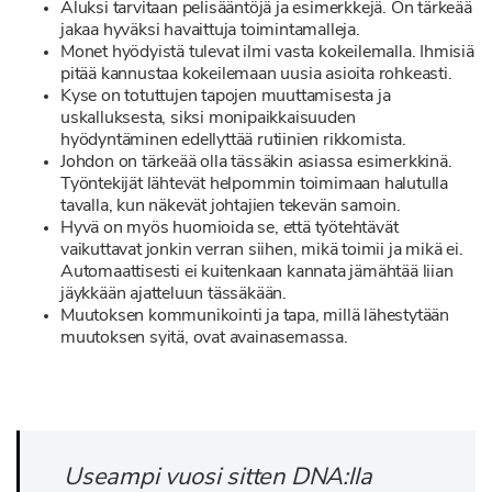
Aluksi tarvitaan pelisääntöjä ja esimerkkejä. On tärkeää
jakaa hyväksi havaittuja toimintamalleja.
Monet hyödyistä tulevat ilmi vasta kokeilemalla. Ihmisiä
pitää kannustaa kokeilemaan uusia asioita rohkeasti.
Kyse on totuttujen tapojen muuttamisesta ja
uskalluksesta, siksi monipaikkaisuuden
hyödyntäminen edellyttää rutiinien rikkomista.
Johdon on tärkeää olla tässäkin asiassa esimerkkinä.
Työntekijät lähtevät helpommin toimimaan halutulla
tavalla, kun näkevät johtajien tekevän samoin.
Hyvä on myös huomioida se, että työtehtävät
vaikuttavat jonkin verran siihen, mikä toimii ja mikä ei.
Automaattisesti ei kuitenkaan kannata jämähtää liian
jäykkään ajatteluun tässäkään.
Muutoksen kommunikointi ja tapa, millä lähestytään
muutoksen syitä, ovat avainasemassa.
Useampi vuosi sitten DNA:lla