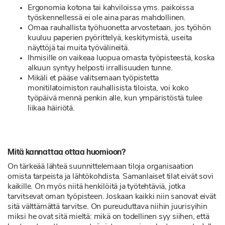
Ergonomia kotona tai kahviloissa yms. paikoissa
työskennellessä ei ole aina paras mahdollinen.
Omaa rauhallista työhuonetta arvostetaan, jos työhön
kuuluu paperien pyörittelyä, keskitymistä, useita
näyttöjä tai muita työvälineitä.
Ihmisille on vaikeaa luopua omasta työpisteestä, koska
alkuun syntyy helposti irrallisuuden tunne.
Mikäli et pääse valitsemaan työpistetta
monitilatoimiston rauhallisista tiloista, voi koko
työpäivä mennä penkin alle, kun ympäristöstä tulee
liikaa häiriötä.
Mitä kannattaa ottaa huomioon?
On tärkeää lähteä suunnittelemaan tiloja organisaation
omista tarpeista ja lähtökohdista. Samanlaiset tilat eivät sovi
kaikille. On myös niitä henkilöitä ja työtehtäviä, jotka
tarvitsevat oman työpisteen. Joskaan kaikki niin sanovat eivät
sitä välttämättä tarvitse. On pureuduttava niihin juurisyihin
miksi he ovat sitä mieltä: mikä on todellinen syy siihen, että