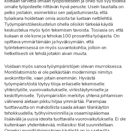
koetaan tarvetta omaan työpisteeseen ja onko tuo syy todella
omalle työpisteelle riittävän hyvä peruste. Usein taustalla on
pelko jostakin, esimerkiksi sen paljastumisesta, että
työaikana hoidetaan omia asioita tai luetaan nettilehtiä.
Työympäristökeskustelun ohella olisikin tärkeää käydä
keskustelua myös työn tekemisen tavoista. Tosiasia on, että
kukaan ei ole kone ja tehokas100 prosenttia työajasta. On
opittava ymmärtämään ja hyväksymään, että
työntekemisessä on myös suvantokohtia, jolloin on
hetkellisesti ok tehdä jotakin aivan muuta.
Voidaan myös sanoa työympäristöjen olevan murroksessa.
Monitilatoimisto ei ole pelkästään modernimpi nimitys
avokonttorille, vaan jotain enemmän. Hyvästä
työympäristöstä löytyy tiloja erilaiselle tekemiselle:
yhteistyölle, vuorovaikutukselle, virkistäytymiselle ja
keskittymiselle. Työympäristön merkitys yhtenä johtamisen
välineenä aletaan pikku hiljaa ymmärtää. Parempaa
tuottavuutta on mahdollista saada aikaan tilankäytön
tehokkuudella, työhyvinvoinnilla ja osaamispääomaa
lisäävälä ja uusia ideoita tuottavalla vuorovaikutuksella. Ei ole
kuitenkaan yhdentekevää, millaisiksi tilat suunnitellaan.
Onneksi monitilatoimistojen käytöstä on jo saatavilla