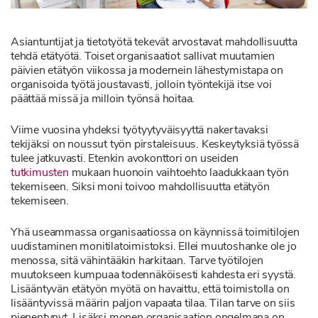
Asiantuntijat ja tietotyötä tekevät arvostavat mahdollisuutta
tehdä etätyötä. Toiset organisaatiot sallivat muutamien
päivien etätyön viikossa ja modernein lähestymistapa on
organisoida työtä joustavasti, jolloin työntekijä itse voi
päättää missä ja milloin työnsä hoitaa.
Viime vuosina yhdeksi työtyytyväisyyttä nakertavaksi
tekijäksi on noussut työn pirstaleisuus. Keskeytyksiä työssä
tulee jatkuvasti. Etenkin avokonttori on useiden
tutkimusten
mukaan huonoin vaihtoehto laadukkaan työn
tekemiseen. Siksi moni toivoo mahdollisuutta etätyön
tekemiseen.
Yhä useammassa organisaatiossa on käynnissä toimitilojen
uudistaminen monitilatoimistoksi. Ellei muutoshanke ole jo
menossa, sitä vähintääkin harkitaan. Tarve työtilojen
muutokseen kumpuaa todennäköisesti kahdesta eri syystä.
Lisääntyvän etätyön myötä on havaittu, että toimistolla on
lisääntyvissä määrin paljon vapaata tilaa. Tilan tarve on siis
pienentynyt. Lisäksi monen organisaation ongelmana on