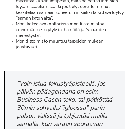
määrittää kunkin kotipesän, mikä helpottaa ihmisten
löytämistä/etsimistä. Ja jos tietyt core-toiminnot
keskitetään samaan zoneen, niin kaikki tarvittava löytyy
”saman katon alta”.
Moni kokee avokonttorissa monitilatoimistoa
enemmän keskeytyksiä, häiriöitä ja ”vapauden
menestystä”.
Monitilatoimisto muuntuu tarpeiden mukaan
joustavasti.
”Voin istua fokustyöpisteellä, jos
päivän pääagendana on esim
Business Casen teko, tai pötköttää
30min sohvalla/”igloossa” parin
palsun välissä ja tyhjentää mailia
samalla, kun varaan seuraavan