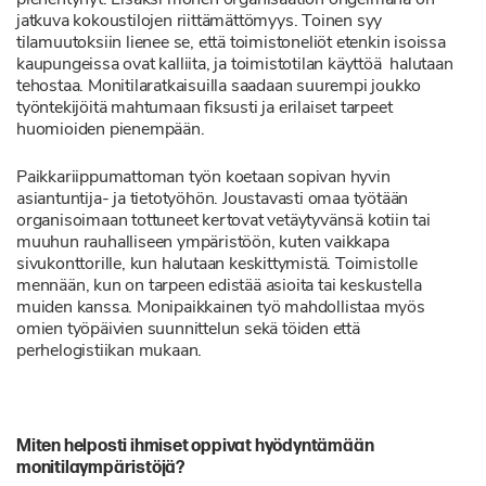
jatkuva kokoustilojen riittämättömyys. Toinen syy
tilamuutoksiin lienee se, että toimistoneliöt etenkin isoissa
kaupungeissa ovat kalliita, ja toimistotilan käyttöä halutaan
tehostaa. Monitilaratkaisuilla saadaan suurempi joukko
työntekijöitä mahtumaan fiksusti ja erilaiset tarpeet
huomioiden pienempään.
Paikkariippumattoman työn koetaan sopivan hyvin
asiantuntija- ja tietotyöhön. Joustavasti omaa työtään
organisoimaan tottuneet kertovat vetäytyvänsä kotiin tai
muuhun rauhalliseen ympäristöön, kuten vaikkapa
sivukonttorille, kun halutaan keskittymistä. Toimistolle
mennään, kun on tarpeen edistää asioita tai keskustella
muiden kanssa. Monipaikkainen työ mahdollistaa myös
omien työpäivien suunnittelun sekä töiden että
perhelogistiikan mukaan.
Miten helposti ihmiset oppivat hyödyntämään
monitilaympäristöjä?