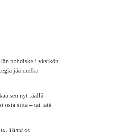
 Hän pohdiskeli yksikön
tegia jää melko
kaa sen nyt täällä
osia siitä – tai jätä
ssia. Tämä on