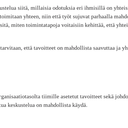
telua siitä, millaisia odotuksia eri ihmisillä on yhtei
 toimitaan yhteen, niin että työt sujuvat parhaalla mahd
sitä, miten toimintatapoja voitaisiin kehittää, että yhtei
 tarvitaan, että tavoitteet on mahdollista saavuttaa ja y
anisaatiotasolta tiimille asetetut tavoitteet sekä johdo
ttua keskustelua on mahdollista käydä.