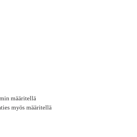
mmin määritellä
nties myös määritellä