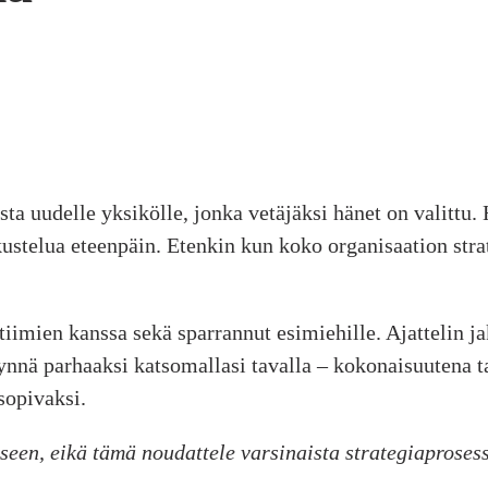
ta uudelle yksikölle, jonka vetäjäksi hänet on valittu.
ustelua eteenpäin. Etenkin kun koko organisaation stra
tiimien kanssa sekä sparrannut esimiehille. Ajattelin ja
nä parhaaksi katsomallasi tavalla – kokonaisuutena tai 
sopivaksi.
miseen, eikä tämä noudattele varsinaista strategiaprose