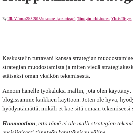
By
Ulla Vilkman
20.3.2018
Johtaminen ja esimiestyö
,
Tiimityön kehittäminen
,
Yhteisöllisyys
Keskustelin tuttavani kanssa strategian muodostamises
strategian muodostamista ja miten viedä strategiakesk
etäiseksi oman yksikön tekemisestä.
Annoin hänelle työkaluksi mallin, jota olen käyttänyt 
blogissamme kaikkien käyttöön. Joten ole hyvä, hyödyn
hyödyntämättä, mikäli et koe sitä omaan tekemiseesi 
Huomaathan
, että tämä ei ole malli strategian teke
ensisijaisesti tiimityön kehittämisen väline.