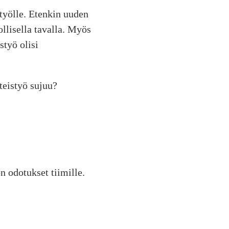
styölle. Etenkin uuden
ollisella tavalla. Myös
styö olisi
hteistyö sujuu?
n odotukset tiimille.