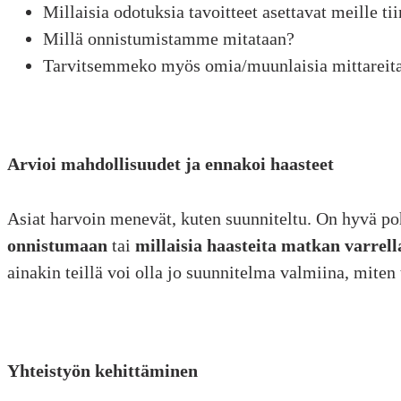
Millaisia odotuksia tavoitteet asettavat meille ti
Millä onnistumistamme mitataan?
Tarvitsemmeko myös omia/muunlaisia mittareit
Arvioi mahdollisuudet ja ennakoi haasteet
Asiat harvoin menevät, kuten suunniteltu. On hyvä po
onnistumaan
tai
millaisia haasteita matkan varrel
ainakin teillä voi olla jo suunnitelma valmiina, miten
Yhteistyön kehittäminen