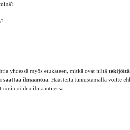
iminä?
a?
htia yhdessä myös etukäteen, mitkä ovat niitä
tekijöitä
la saattaa ilmaantua
. Haasteita tunnistamalla voitte eh
 toimia niiden ilmaantuessa.