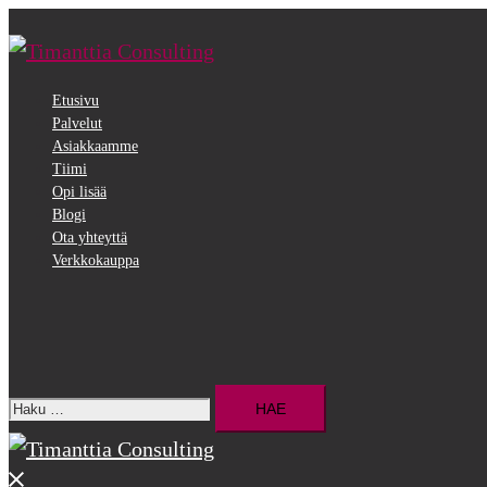
Siirry
pääsisältöön
Etusivu
Palvelut
Asiakkaamme
Tiimi
Opi lisää
Blogi
Ota yhteyttä
Verkkokauppa
Search
Haku:
Close