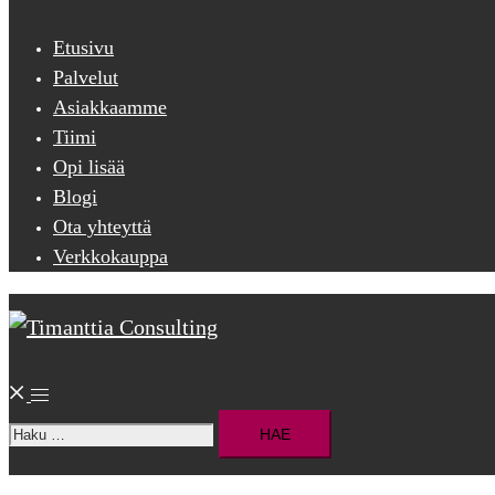
menu
Etusivu
Palvelut
Asiakkaamme
Tiimi
Opi lisää
Blogi
Ota yhteyttä
Verkkokauppa
Search
Toggle
Haku:
menu