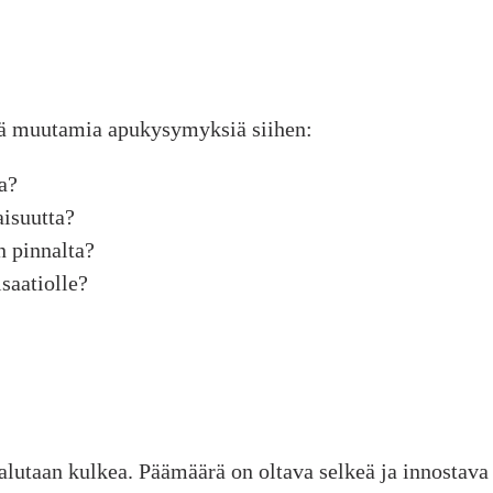
sä muutamia apukysymyksiä siihen:
a?
isuutta?
n pinnalta?
saatiolle?
alutaan kulkea. Päämäärä on oltava selkeä ja innostava t