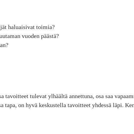
jät haluaisivat toimia?
 muutaman vuoden päästä?
van?
ssa tavoitteet tulevat ylhäältä annettuna, osa saa vapaa
a tapa, on hyvä keskustella tavoitteet yhdessä läpi. Ke