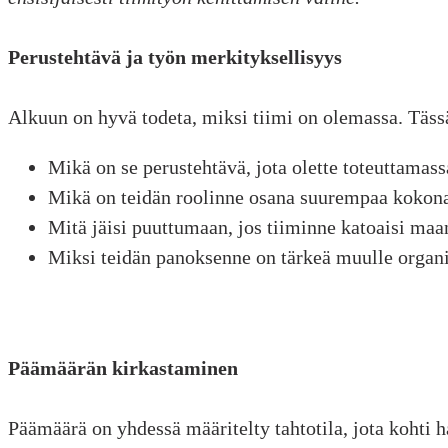
Perustehtävä ja työn merkityksellisyys
Alkuun on hyvä todeta, miksi tiimi on olemassa. Täs
Mikä on se perustehtävä, jota olette toteuttamass
Mikä on teidän roolinne osana suurempaa kokona
Mitä jäisi puuttumaan, jos tiiminne katoaisi maa
Miksi teidän panoksenne on tärkeä muulle organi
Päämäärän kirkastaminen
Päämäärä on yhdessä määritelty tahtotila, jota kohti h